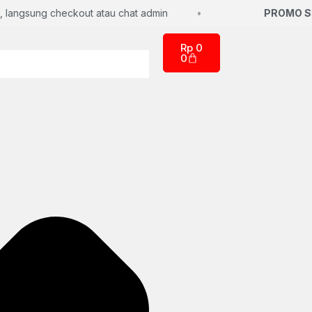
ngsung checkout atau chat admin
PROMO SPA
Rp
0
0