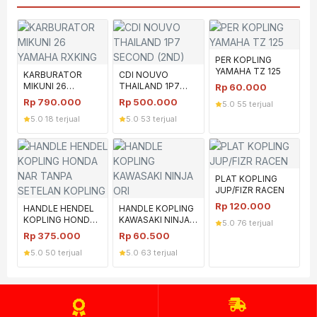
PER KOPLING
YAMAHA TZ 125
KARBURATOR
CDI NOUVO
MIKUNI 26
THAILAND 1P7
Rp
60.000
YAMAHA RXKING
SECOND (2ND)
Rp
790.000
Rp
500.000
5.0
·
55 terjual
5.0
·
18 terjual
5.0
·
53 terjual
PLAT KOPLING
JUP/FIZR RACEN
Rp
120.000
HANDLE HENDEL
HANDLE KOPLING
KOPLING HONDA
KAWASAKI NINJA
5.0
·
76 terjual
NAR TANPA
ORI
Rp
375.000
Rp
60.500
SETELAN
5.0
·
50 terjual
5.0
·
63 terjual
KOPLING