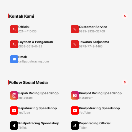
Kontak Kami
5
Official
Customer Service
021-4410135
0895-3939-32709
Layanan & Pengaduan
Tawaran Kerjasama
0859-5619-0422
0878-7748-1465
Email
cs@papahracing.com
Follow Social Media
6
Papah Racing Speedshop
Knalpot Racing Speedshop
Instagram
Instagram
Papahracing Speedshop
Knalpotracing Speedshop
YouTube
YouTube
Knalpotracing Speedshop
Papahracing Official
TikTok
TikTok