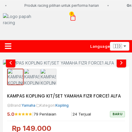
Produk racing pilihan untuk performa harian
Gra
0
Language
About Us
Contact Us
Lacak Paket
KAMPAS KOPLING KIT/SET YAMAHA FIZR FORCE1 ALFA
Brand:
Yamaha
·
Kategori:
Kopling
5.0
|
|
79 Penilaian
24 Terjual
BARU
Rp
149.000