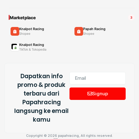
Marketplace
3
Knalpot Racing
Papah Racing
Shopee
Shopee
Knalpot Racing
TikTok & Tokopedia
Dapatkan info
promo & produk
terbaru dari
Signup
Papahracing
langsung ke email
kamu
Copyright © 2026 papahracing, All rights reserved.