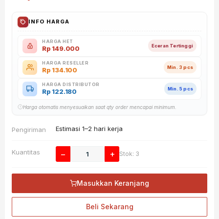
INFO HARGA
HARGA HET
Eceran Tertinggi
Rp
149.000
HARGA RESELLER
Min. 3 pcs
Rp
134.100
HARGA DISTRIBUTOR
Min. 5 pcs
Rp
122.180
Harga otomatis menyesuaikan saat qty order mencapai minimum.
Estimasi 1–2 hari kerja
Pengiriman
Kuantitas
−
+
Stok: 3
Masukkan Keranjang
Beli Sekarang