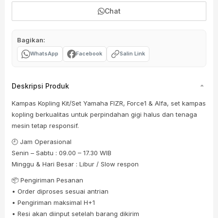
Chat
Bagikan:
WhatsApp
Facebook
Salin Link
Deskripsi Produk
Kampas Kopling Kit/Set Yamaha FIZR, Force1 & Alfa, set kampas
kopling berkualitas untuk perpindahan gigi halus dan tenaga
mesin tetap responsif.
🕘 Jam Operasional
Senin – Sabtu : 09.00 – 17.30 WIB
Minggu & Hari Besar : Libur / Slow respon
📦 Pengiriman Pesanan
• Order diproses sesuai antrian
• Pengiriman maksimal H+1
• Resi akan diinput setelah barang dikirim