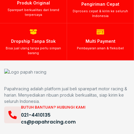
Produk Original
Pengiriman Cepat
Sparepart berkualitas dari brand
Diproses cepat & kirim ke seluruh
terpercaya
Indonesia
Dropship Tanpa Stok
Multi Payment
Bisa jual ulang tanpa perlu simpan
Pembayaran aman & fleksibel
barang
Papahracing adalah platform jual beli sparepart motor racing &
harian. Menyediakan ribuan produk berkualitas, siap kirim ke
seluruh Indonesia.
BUTUH BANTUAN? HUBUNGI KAMI
021-4410135
cs@papahracing.com