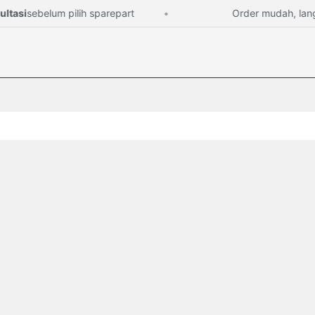
si
sebelum pilih sparepart
Order mudah, langsun