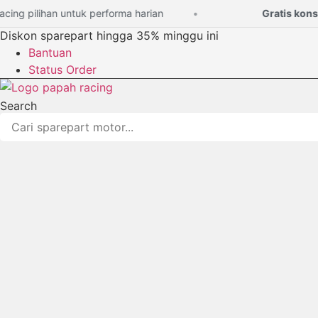
Lewati
g pilihan untuk performa harian
Gratis konsulta
ke
Diskon sparepart hingga 35% minggu ini
konten
Bantuan
Status Order
Search