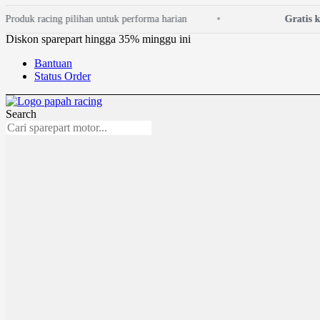
Lewati
roduk racing pilihan untuk performa harian
Gratis kon
ke
konten
Diskon sparepart hingga 35% minggu ini
Bantuan
Status Order
Search