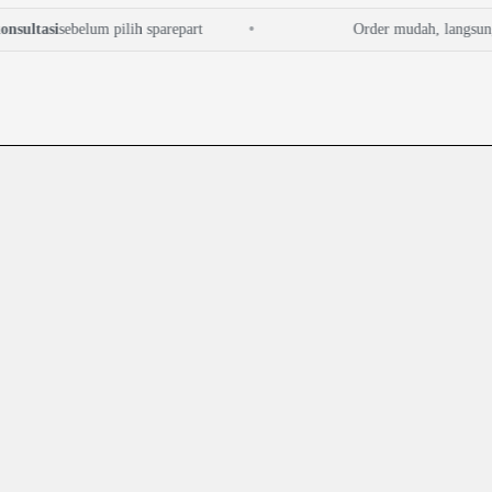
sultasi
sebelum pilih sparepart
Order mudah, langsung c