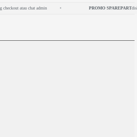
heckout atau chat admin
PROMO SPAREPART
disko