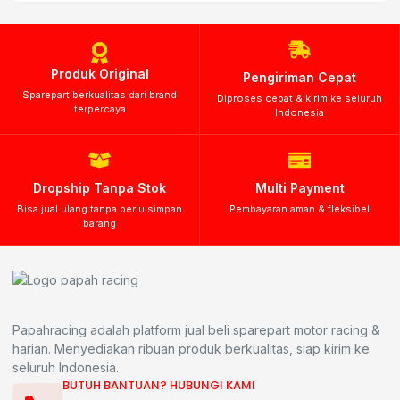
Produk Original
Pengiriman Cepat
Sparepart berkualitas dari brand
Diproses cepat & kirim ke seluruh
terpercaya
Indonesia
Dropship Tanpa Stok
Multi Payment
Bisa jual ulang tanpa perlu simpan
Pembayaran aman & fleksibel
barang
Papahracing adalah platform jual beli sparepart motor racing &
harian. Menyediakan ribuan produk berkualitas, siap kirim ke
seluruh Indonesia.
BUTUH BANTUAN? HUBUNGI KAMI