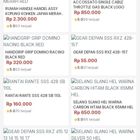
ACCOSSATO SINGLE CABLE
THROTTLE GAS BLACK LOGO
RUMAH HANDLE HANDEL ASSY
Rp
850.000
KOPLING KOHKEN JAPAN MERAH
RED
Rp
2.300.000
5.0
56 terjual
5.0
50 terjual
HANDGRIP GRIP DOMINO RACING
GEAR DEPAN SSS RXZ 428-15T
BLACK RED
Rp
55.000
Rp
320.000
5.0
21 terjual
5.0
53 terjual
RANTAI RANTE SSS 428 SB 110L
SELANG SLANG HEL WARNA
Rp
160.000
CARBON HITAM BLACK 65MM HEL
5.0
70 terjual
Rp
650.000
5.0
66 terjual