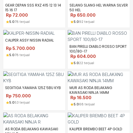
GEAR DEPAN SSS RXZ 415 12 13 14
SELANG SLANG HEL WARNA SILVER
15 16 17
50 HEL
Rp
72.000
Rp
650.000
5.0
78 terjual
5.0
92 terjual
CALIPER ASSY NISSIN RADIAL
BAN PIRELLI DIABLO ROSSO SPORT
Rp
5.700.000
100/80-17
5.0
78 terjual
Rp
604.000
5.0
22 terjual
SEGITIGA YAMAHA 125Z 5BU KYB
MUR AS RODA BELAKANG
KAWASAKI NINJA 14MM
Rp
750.000
Rp
16.500
5.0
53 terjual
5.0
68 terjual
AS RODA BELAKANG KAWASAKI
KALIPER BREMBO BEET 4P GOLD