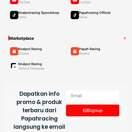
YouTube
YouTube
Knalpotracing Speedshop
Papahracing Official
TikTok
TikTok
Marketplace
3
Knalpot Racing
Papah Racing
Shopee
Shopee
Knalpot Racing
TikTok & Tokopedia
Dapatkan info
promo & produk
terbaru dari
Signup
Papahracing
langsung ke email