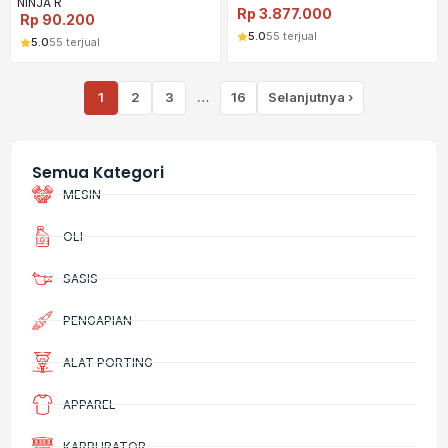
NINJA R
Rp
3.877.000
Rp
90.200
5.0
55 terjual
5.0
55 terjual
1
2
3
…
16
Selanjutnya ›
Semua Kategori
MESIN
OLI
SASIS
PENGAPIAN
ALAT PORTING
APPAREL
KARBURATOR