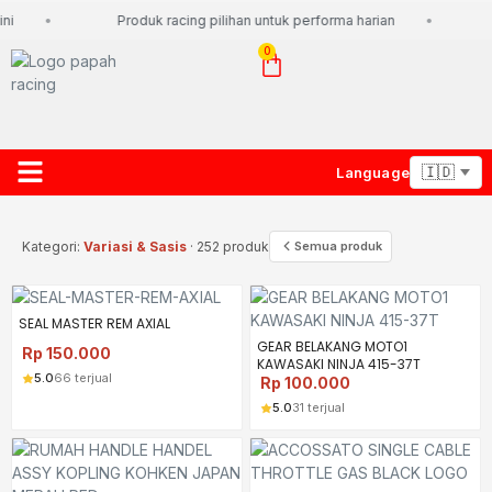
ni
Produk racing pilihan untuk performa harian
0
Language
About Us
Contact Us
Lacak Paket
Kategori:
Variasi & Sasis
· 252 produk
Semua produk
SEAL MASTER REM AXIAL
GEAR BELAKANG MOTO1
Rp
150.000
KAWASAKI NINJA 415-37T
5.0
66 terjual
Rp
100.000
5.0
31 terjual