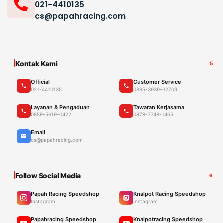
021-4410135
cs@papahracing.com
Kontak Kami
5
Official
Customer Service
021-4410135
0895-3939-32709
Layanan & Pengaduan
Tawaran Kerjasama
0859-5619-0422
0878-7748-1465
Email
cs@papahracing.com
Follow Social Media
6
Papah Racing Speedshop
Knalpot Racing Speedshop
Instagram
Instagram
Papahracing Speedshop
Knalpotracing Speedshop