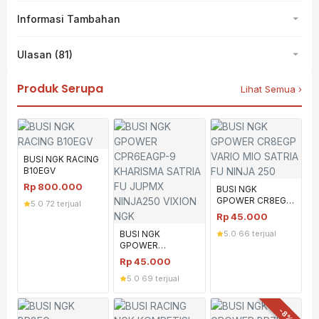
Informasi Tambahan
Ulasan (81)
Produk Serupa
Lihat Semua ›
BUSI NGK RACING
B10EGV
Rp
800.000
BUSI NGK
GPOWER CR8EGP
5.0
·
72 terjual
VARIO MIO SATRIA
Rp
45.000
FU NINJA 250
BUSI NGK
5.0
·
66 terjual
GPOWER
CPR6EAGP-9
Rp
45.000
KHARISMA SATRIA
5.0
·
69 terjual
FU JUPMX
NINJA250 VIXION
NGK
-8%