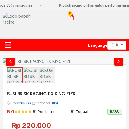
ga 35% minggu ini
Produk racing pilihan untuk performa haria
0
Language
About Us
Contact Us
Lacak Paket
BUSI BRISK RACING RX KING F1ZR
Brand:
BRISK
·
Kategori:
Busi
5.0
|
|
81 Penilaian
81 Terjual
BARU
Rp
220.000