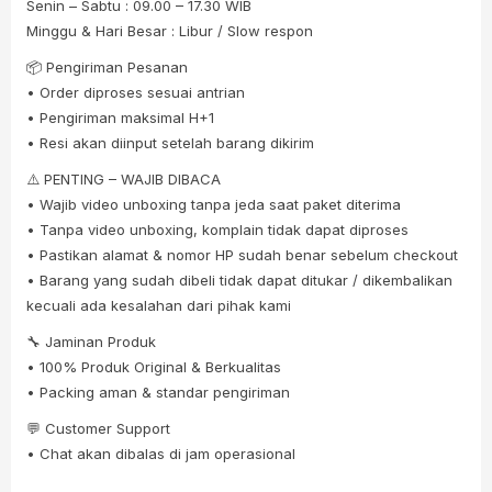
Senin – Sabtu : 09.00 – 17.30 WIB
Minggu & Hari Besar : Libur / Slow respon
📦 Pengiriman Pesanan
• Order diproses sesuai antrian
• Pengiriman maksimal H+1
• Resi akan diinput setelah barang dikirim
⚠️ PENTING – WAJIB DIBACA
• Wajib video unboxing tanpa jeda saat paket diterima
• Tanpa video unboxing, komplain tidak dapat diproses
• Pastikan alamat & nomor HP sudah benar sebelum checkout
• Barang yang sudah dibeli tidak dapat ditukar / dikembalikan
kecuali ada kesalahan dari pihak kami
🔧 Jaminan Produk
• 100% Produk Original & Berkualitas
• Packing aman & standar pengiriman
💬 Customer Support
• Chat akan dibalas di jam operasional