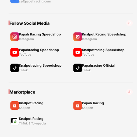
cs@papahracing.com
Follow Social Media
6
Papah Racing Speedshop
Knalpot Racing Speedshop
Instagram
Instagram
Papahracing Speedshop
Knalpotracing Speedshop
YouTube
YouTube
Knalpotracing Speedshop
Papahracing Official
TikTok
TikTok
Marketplace
3
Knalpot Racing
Papah Racing
Shopee
Shopee
Knalpot Racing
TikTok & Tokopedia