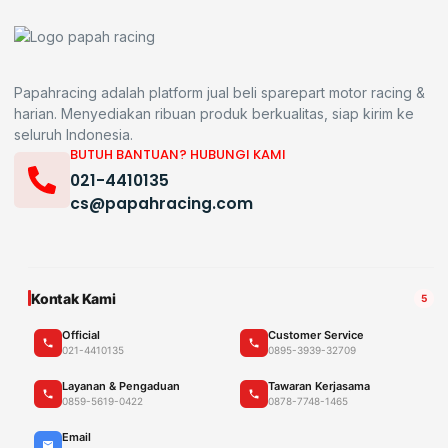
Papahracing adalah platform jual beli sparepart motor racing &
harian. Menyediakan ribuan produk berkualitas, siap kirim ke
seluruh Indonesia.
BUTUH BANTUAN? HUBUNGI KAMI
021-4410135
cs@papahracing.com
Kontak Kami
5
Official
Customer Service
021-4410135
0895-3939-32709
Layanan & Pengaduan
Tawaran Kerjasama
0859-5619-0422
0878-7748-1465
Email