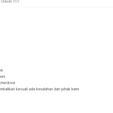
Ulasan (17)
ma
oses
 checkout
embalikan kecuali ada kesalahan dari pihak kami