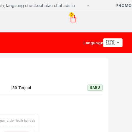
 langsung checkout atau chat admin
PROMO S
0
Language
|
89 Terjual
BARU
gan order lebih banyak