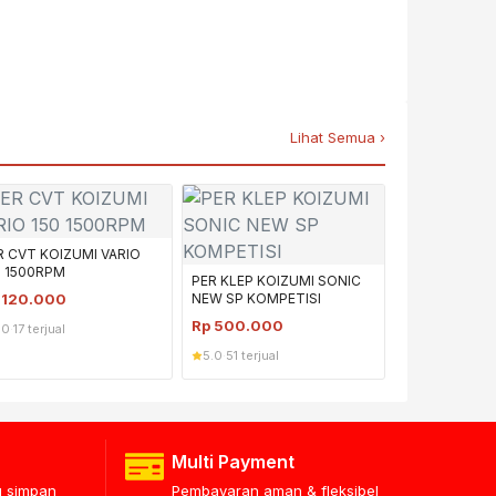
Lihat Semua ›
R CVT KOIZUMI VARIO
0 1500RPM
PER KLEP KOIZUMI SONIC
p
120.000
NEW SP KOMPETISI
Rp
500.000
.0
·
17 terjual
5.0
·
51 terjual
Multi Payment
lu simpan
Pembayaran aman & fleksibel