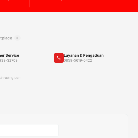
tplace
3
er Service
Layanan & Pengaduan
939-32709
0859-5619-0422
ahracing.com