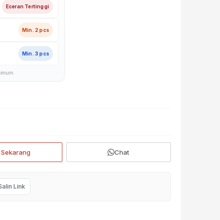
Eceran Tertinggi
Min. 2 pcs
Min. 3 pcs
nimum.
a
i Sekarang
Chat
Salin Link