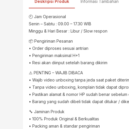
Deskripsi Produk
Informasi Tambahan
🕘 Jam Operasional
Senin – Sabtu : 09.00 – 17.30 WIB
Minggu & Hari Besar : Libur / Slow respon
📦 Pengiriman Pesanan
• Order diproses sesuai antrian
• Pengiriman maksimal H+1
• Resi akan diinput setelah barang dikirim
⚠️ PENTING – WAJIB DIBACA
• Wajib video unboxing tanpa jeda saat paket diteri
• Tanpa video unboxing, komplain tidak dapat dipr
• Pastikan alamat & nomor HP sudah benar sebelum
• Barang yang sudah dibeli tidak dapat ditukar / dik
🔧 Jaminan Produk
• 100% Produk Original & Berkualitas
• Packing aman & standar pengiriman