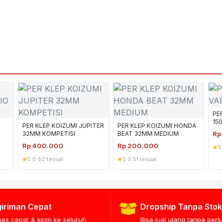
PE
15
PER KLEP KOIZUMI JUPITER
PER KLEP KOIZUMI HONDA
32MM KOMPETISI
BEAT 32MM MEDIUM
R
Rp
400.000
Rp
200.000
5
5.0
·
82 terjual
5.0
·
51 terjual
iriman Cepat
Dropship Tanpa Stok
ses cepat & kirim ke seluruh
Bisa jual ulang tanpa per