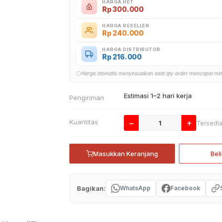
HARGA HET
Rp
300.000
HARGA RESELLER
Rp
240.000
HARGA DISTRIBUTOR
Rp
216.000
Harga otomatis menyesuaikan saat qty order mencapai mi
Estimasi 1–2 hari kerja
Pengiriman
Kuantitas
−
+
Tersedi
Masukkan Keranjang
Bel
Bagikan:
WhatsApp
Facebook