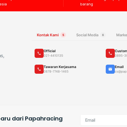
esia
barang
Kontak Kami
Social Media
Marke
5
6
Official
Custom
as,
021-4410135
0895-3
Tawaran Kerjasama
Email
0878-7748-1465
cs@pap
aru dari Papahracing