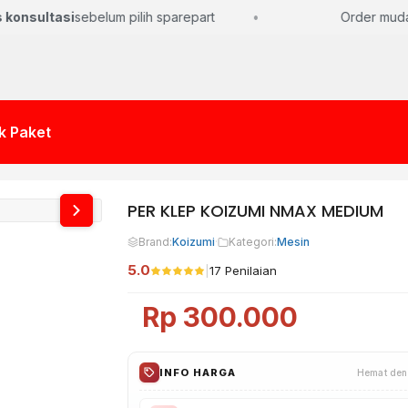
konsultasi
sebelum pilih sparepart
Order mudah,
k Paket
PER KLEP KOIZUMI NMAX MEDIUM
Brand:
Koizumi
·
Kategori:
Mesin
5.0
|
17 Penilaian
Rp
300.000
INFO HARGA
Hemat den