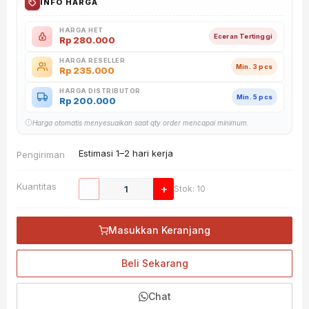
INFO HARGA
HARGA HET
Eceran Tertinggi
Rp
280.000
HARGA RESELLER
Min. 3 pcs
Rp
235.000
HARGA DISTRIBUTOR
Min. 5 pcs
Rp
200.000
Harga otomatis menyesuaikan saat qty order mencapai minimum.
Estimasi 1–2 hari kerja
Pengiriman
Kuantitas
−
+
Stok: 10
Masukkan Keranjang
Beli Sekarang
Chat