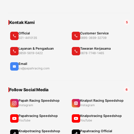
Kontak Kami
5
Official
Customer Service
021-4410135
0895-3939-32709
Layanan & Pengaduan
Tawaran Kerjasama
0859-5619-0422
0878-7748-1465
Email
cs@papahracing.com
Follow Social Media
6
Papah Racing Speedshop
Knalpot Racing Speedshop
Instagram
Instagram
Papahracing Speedshop
Knalpotracing Speedshop
YouTube
YouTube
Knalpotracing Speedshop
Papahracing Official