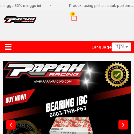
hingga 35% minggu ini
Produk racing pilihan untuk performa h
0
Language
About Us
Contact Us
Lacak Paket