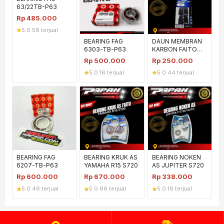
63/22TB-P63
Rp
485.000
5.0
·
56 terjual
BEARING FAG
DAUN MEMBRAN
6303-TB-P63
KARBON FAITO
YAMAHA 125Z
Rp
500.000
Rp
250.000
5.0
·
16 terjual
5.0
·
44 terjual
BEARING FAG
BEARING KRUK AS
BEARING NOKEN
6207-TB-P63
YAMAHA R15 S720
AS JUPITER S720
Rp
600.000
Rp
670.000
Rp
338.000
5.0
·
46 terjual
5.0
·
66 terjual
5.0
·
16 terjual