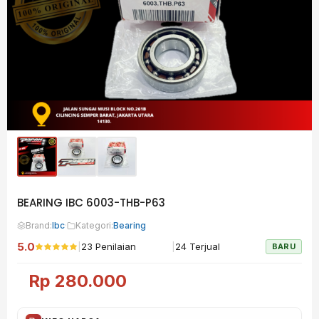
BEARING IBC 6003-THB-P63
Brand:
Ibc
·
Kategori:
Bearing
5.0
|
|
23 Penilaian
24 Terjual
BARU
Rp
280.000