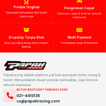
Produk Original
Pengiriman Cepat
Sparepart berkualitas dari brand
Diproses cepat & kirim ke seluruh
terpercaya
Indonesia
Dropship Tanpa Stok
Multi Payment
Bisa jual ulang tanpa perlu simpan
Pembayaran aman & fleksibel
barang
Papahracing adalah platform jual beli sparepart motor racing &
harian. Menyediakan ribuan produk berkualitas, siap kirim ke
seluruh Indonesia.
BUTUH BANTUAN? HUBUNGI KAMI
021-4410135
cs@papahracing.com