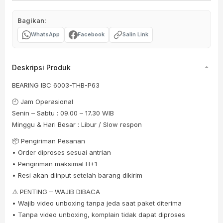
Bagikan:
WhatsApp
Facebook
Salin Link
Deskripsi Produk
BEARING IBC 6003-THB-P63
🕘 Jam Operasional
Senin – Sabtu : 09.00 – 17.30 WIB
Minggu & Hari Besar : Libur / Slow respon
📦 Pengiriman Pesanan
• Order diproses sesuai antrian
• Pengiriman maksimal H+1
• Resi akan diinput setelah barang dikirim
⚠️ PENTING – WAJIB DIBACA
• Wajib video unboxing tanpa jeda saat paket diterima
• Tanpa video unboxing, komplain tidak dapat diproses