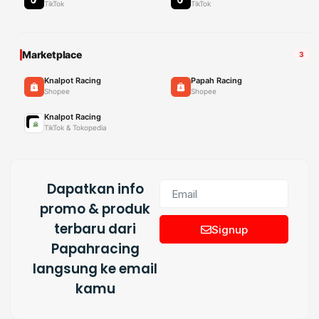
TikTok
TikTok
Marketplace
3
Knalpot Racing
Papah Racing
Shopee
Shopee
Knalpot Racing
TikTok & Tokopedia
Dapatkan info
promo & produk
terbaru dari
Signup
Papahracing
langsung ke email
kamu