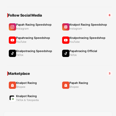
Follow Social Media
6
Papah Racing Speedshop
Knalpot Racing Speedshop
Instagram
Instagram
Papahracing Speedshop
Knalpotracing Speedshop
YouTube
YouTube
Knalpotracing Speedshop
Papahracing Official
TikTok
TikTok
Marketplace
3
Knalpot Racing
Papah Racing
Shopee
Shopee
Knalpot Racing
TikTok & Tokopedia