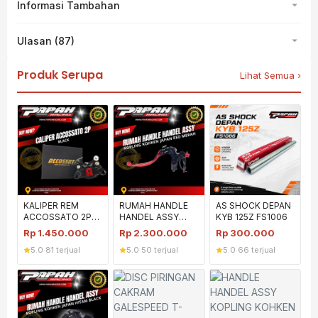
Informasi Tambahan
Ulasan (87)
Produk Serupa
Lihat Semua ›
KALIPER REM
RUMAH HANDLE
AS SHOCK DEPAN
ACCOSSATO 2P
HANDEL ASSY
KYB 125Z FS1006
HITAM BLACK
KOPLING KOHKEN
Rp
1.450.000
Rp
2.300.000
Rp
300.000
ACCOSATO
JAPAN MERAH
5.0
·
81 terjual
5.0
·
50 terjual
5.0
·
66 terjual
RED