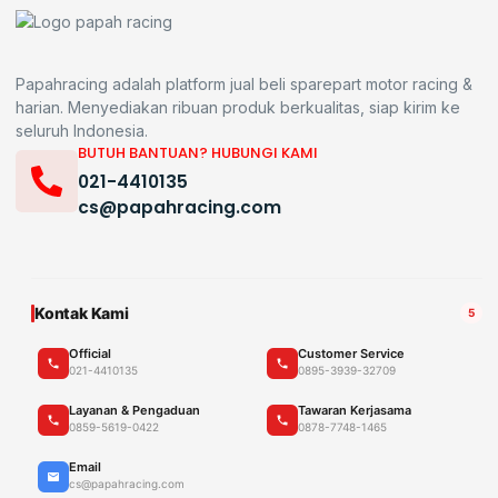
Papahracing adalah platform jual beli sparepart motor racing &
harian. Menyediakan ribuan produk berkualitas, siap kirim ke
seluruh Indonesia.
BUTUH BANTUAN? HUBUNGI KAMI
021-4410135
cs@papahracing.com
Kontak Kami
5
Official
Customer Service
021-4410135
0895-3939-32709
Layanan & Pengaduan
Tawaran Kerjasama
0859-5619-0422
0878-7748-1465
Email
cs@papahracing.com