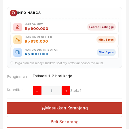
INFO HARGA
HARGA HET
Eceran Tertinggi
Rp
900.000
HARGA RESELLER
Min. 3 pcs
Rp
830.000
HARGA DISTRIBUTOR
Min. 5 pcs
Rp
800.000
Harga otomatis menyesuaikan saat qty order mencapai minimum.
Estimasi 1–2 hari kerja
Pengiriman
Kuantitas
−
+
Stok: 1
Masukkan Keranjang
Beli Sekarang