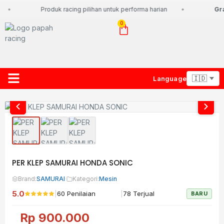
Produk racing pilihan untuk performa harian
Grat
0
Language
About Us
Contact Us
Lacak Paket
PER KLEP SAMURAI HONDA SONIC
Brand:
SAMURAI
·
Kategori:
Mesin
5.0
|
|
60 Penilaian
78 Terjual
BARU
Rp
900.000