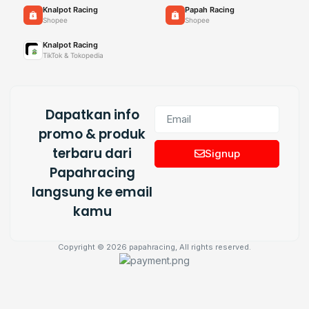
Knalpot Racing
Papah Racing
Shopee
Shopee
Knalpot Racing
TikTok & Tokopedia
Dapatkan info
promo & produk
terbaru dari
Signup
Papahracing
langsung ke email
kamu
Copyright © 2026 papahracing, All rights reserved.