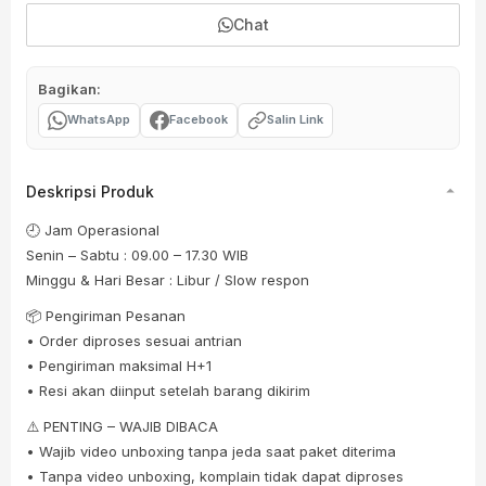
Chat
Bagikan:
WhatsApp
Facebook
Salin Link
Deskripsi Produk
🕘 Jam Operasional
Senin – Sabtu : 09.00 – 17.30 WIB
Minggu & Hari Besar : Libur / Slow respon
📦 Pengiriman Pesanan
• Order diproses sesuai antrian
• Pengiriman maksimal H+1
• Resi akan diinput setelah barang dikirim
⚠️ PENTING – WAJIB DIBACA
• Wajib video unboxing tanpa jeda saat paket diterima
• Tanpa video unboxing, komplain tidak dapat diproses