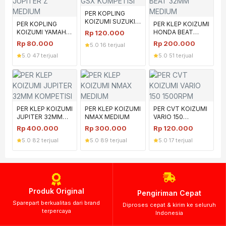
PER KOPLING
KOIZUMI SUZUKI
PER KOPLING
PER KLEP KOIZUMI
GSX KOMPETISI
KOIZUMI YAMAHA
HONDA BEAT
Rp
120.000
JUPITER Z
32MM MEDIUM
Rp
80.000
Rp
200.000
5.0
·
16 terjual
MEDIUM
5.0
·
47 terjual
5.0
·
51 terjual
PER KLEP KOIZUMI
PER KLEP KOIZUMI
PER CVT KOIZUMI
JUPITER 32MM
NMAX MEDIUM
VARIO 150
KOMPETISI
1500RPM
Rp
400.000
Rp
300.000
Rp
120.000
5.0
·
82 terjual
5.0
·
89 terjual
5.0
·
17 terjual
Produk Original
Pengiriman Cepat
Sparepart berkualitas dari brand
Diproses cepat & kirim ke seluruh
terpercaya
Indonesia