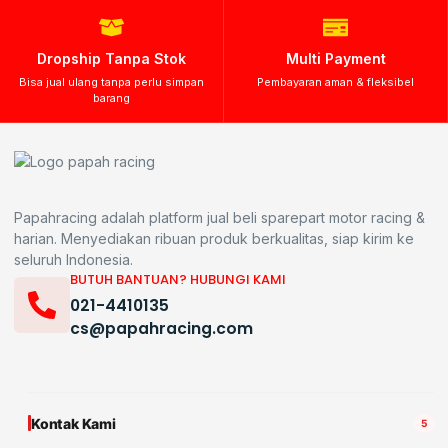
Dropship Tanpa Stok
Multi Payment
Bisa jual ulang tanpa perlu simpan
Pembayaran aman & fleksibel
barang
Papahracing adalah platform jual beli sparepart motor racing &
harian. Menyediakan ribuan produk berkualitas, siap kirim ke
seluruh Indonesia.
BUTUH BANTUAN? HUBUNGI KAMI
021-4410135
cs@papahracing.com
Kontak Kami
5