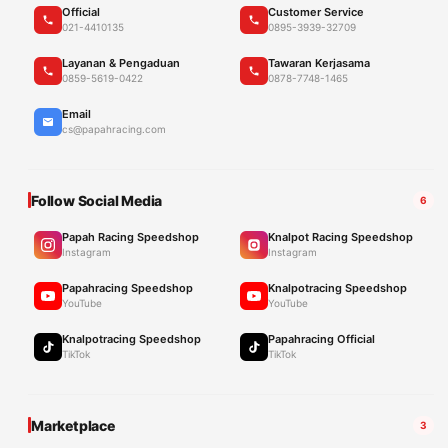
Official
Customer Service
021-4410135
0895-3939-32709
Layanan & Pengaduan
Tawaran Kerjasama
0859-5619-0422
0878-7748-1465
Email
cs@papahracing.com
Follow Social Media
6
Papah Racing Speedshop
Knalpot Racing Speedshop
Instagram
Instagram
Papahracing Speedshop
Knalpotracing Speedshop
YouTube
YouTube
Knalpotracing Speedshop
Papahracing Official
TikTok
TikTok
Marketplace
3