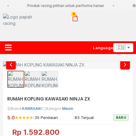
Produk racing pilihan untuk performa harian
Gr
0
Language
About Us
Contact Us
Lacak Paket
RUMAH KOPLING KAWASAKI NINJA ZX
Brand:
KAWASAKI
·
Kategori:
Mesin
5.0
|
|
35 Penilaian
83 Terjual
BARU
Rp
1.592.800