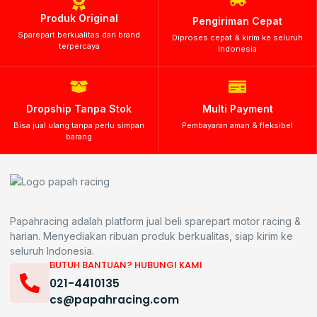
Produk Original
Pengiriman Cepat
Sparepart berkualitas dari brand
Diproses cepat & kirim ke seluruh
terpercaya
Indonesia
Dropship Tanpa Stok
Multi Payment
Bisa jual ulang tanpa perlu simpan
Pembayaran aman & fleksibel
barang
Papahracing adalah platform jual beli sparepart motor racing &
harian. Menyediakan ribuan produk berkualitas, siap kirim ke
seluruh Indonesia.
BUTUH BANTUAN? HUBUNGI KAMI
021-4410135
cs@papahracing.com