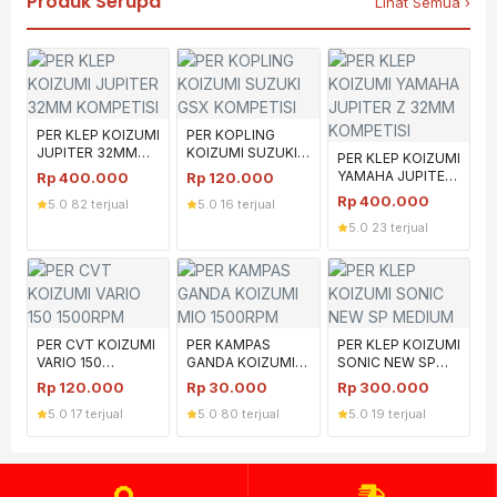
Produk Serupa
Lihat Semua ›
PER KLEP KOIZUMI
PER KOPLING
JUPITER 32MM
KOIZUMI SUZUKI
PER KLEP KOIZUMI
KOMPETISI
GSX KOMPETISI
YAMAHA JUPITER
Rp
400.000
Rp
120.000
Z 32MM
Rp
400.000
5.0
·
82 terjual
5.0
·
16 terjual
KOMPETISI
5.0
·
23 terjual
PER CVT KOIZUMI
PER KAMPAS
PER KLEP KOIZUMI
VARIO 150
GANDA KOIZUMI
SONIC NEW SP
1500RPM
MIO 1500RPM
MEDIUM
Rp
120.000
Rp
30.000
Rp
300.000
5.0
·
17 terjual
5.0
·
80 terjual
5.0
·
19 terjual