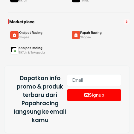
TikTok
TikTok
Marketplace
3
Knalpot Racing
Papah Racing
Shopee
Shopee
Knalpot Racing
TikTok & Tokopedia
Dapatkan info
promo & produk
terbaru dari
Signup
Papahracing
langsung ke email
kamu