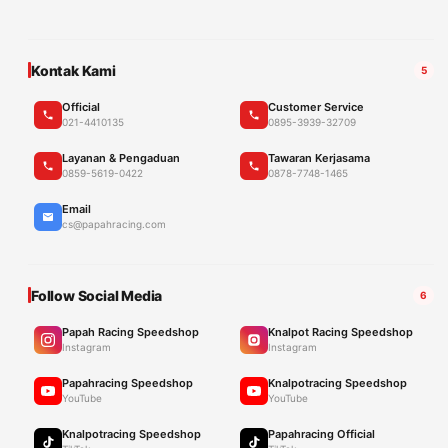
Kontak Kami
5
Official
Customer Service
021-4410135
0895-3939-32709
Layanan & Pengaduan
Tawaran Kerjasama
0859-5619-0422
0878-7748-1465
Email
cs@papahracing.com
Follow Social Media
6
Papah Racing Speedshop
Knalpot Racing Speedshop
Instagram
Instagram
Papahracing Speedshop
Knalpotracing Speedshop
YouTube
YouTube
Knalpotracing Speedshop
Papahracing Official