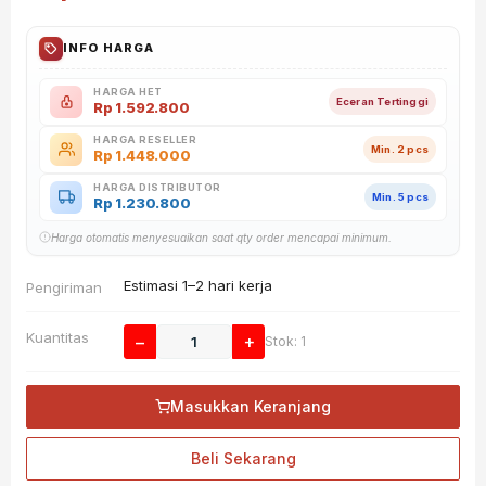
INFO HARGA
HARGA HET
Eceran Tertinggi
Rp
1.592.800
HARGA RESELLER
Min. 2 pcs
Rp
1.448.000
HARGA DISTRIBUTOR
Min. 5 pcs
Rp
1.230.800
Harga otomatis menyesuaikan saat qty order mencapai minimum.
Estimasi 1–2 hari kerja
Pengiriman
Kuantitas
−
+
Stok: 1
Masukkan Keranjang
Beli Sekarang