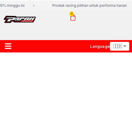
% minggu ini
Produk racing pilihan untuk performa harian
0
Language
About Us
Contact Us
Lacak Paket