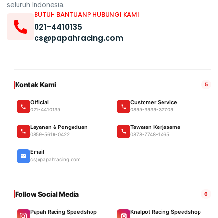
seluruh Indonesia.
BUTUH BANTUAN? HUBUNGI KAMI
021-4410135
cs@papahracing.com
Kontak Kami
5
Official
Customer Service
021-4410135
0895-3939-32709
Layanan & Pengaduan
Tawaran Kerjasama
0859-5619-0422
0878-7748-1465
Email
cs@papahracing.com
Follow Social Media
6
Papah Racing Speedshop
Knalpot Racing Speedshop