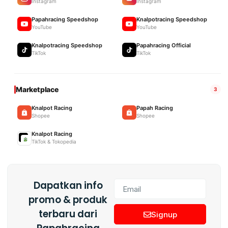
Instagram
Instagram
Papahracing Speedshop
Knalpotracing Speedshop
YouTube
YouTube
Knalpotracing Speedshop
Papahracing Official
TikTok
TikTok
Marketplace
3
Knalpot Racing
Papah Racing
Shopee
Shopee
Knalpot Racing
TikTok & Tokopedia
Dapatkan info
promo & produk
terbaru dari
Signup