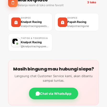
3 toko
Belanja resmi di toko online favorit
SHOPEE
SHOPEE
Knalpot Racing
Papah Racing
knalpotracingspeedshop
knalpotracingone
TIKTOK & TOKOPEDIA
Knalpot Racing
@knalpotracingspeedshop01
Masih bingung mau hubungi siapa?
Langsung chat Customer Service kami, akan dibantu
sampai tuntas.
Chat via WhatsApp