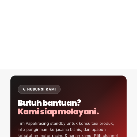
📞 HUBUNGI KAMI
Butuh bantuan?
Kami siap melayani.
Tim Papahracing standby untuk konsultasi produk,
info pengiriman, kerjasama bisnis, dan apapun
kebutuhan motor racing & harian kamu. Pilih channel