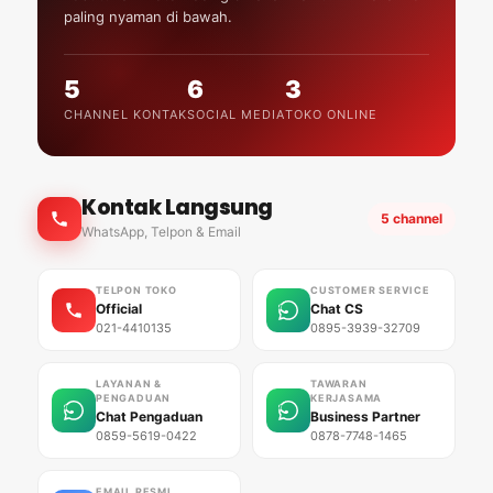
paling nyaman di bawah.
5
6
3
CHANNEL KONTAK
SOCIAL MEDIA
TOKO ONLINE
Kontak Langsung
5 channel
WhatsApp, Telpon & Email
TELPON TOKO
CUSTOMER SERVICE
Official
Chat CS
021-4410135
0895-3939-32709
LAYANAN &
TAWARAN
PENGADUAN
KERJASAMA
Chat Pengaduan
Business Partner
0859-5619-0422
0878-7748-1465
EMAIL RESMI