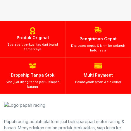
Produk Original
Pengiriman Cepat
Sparepart berkualitas dari brand
Diproses cepat & kirim ke seluruh
terpercaya
Indonesia
Dropship Tanpa Stok
Multi Payment
Bisa jual ulang tanpa perlu simpan
Pembayaran aman & fleksibel
barang
Papahracing adalah platform jual beli sparepart motor racing &
harian. Menyediakan ribuan produk berkualitas, siap kirim ke