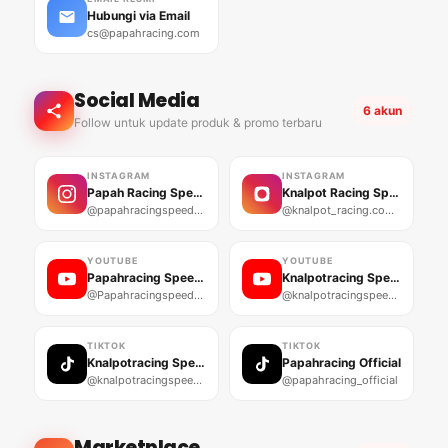
Hubungi via Email
cs@papahracing.com
Social Media
6 akun
Follow untuk update produk & promo terbaru
INSTAGRAM
INSTAGRAM
Papah Racing Speedshop
Knalpot Racing Speedshop
@papahracingspeedshop
@knalpot_racing.com_speedshop
YOUTUBE
YOUTUBE
Papahracing Speedshop
Knalpotracing Speedshop
@Papahracingspeedshop
@knalpotracingspeedshop1848
TIKTOK
TIKTOK
Knalpotracing Speedshop
Papahracing Official
@knalpotracingspeedshop01
@papahracing_official
Marketplace