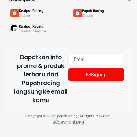
Knalpot Racing
Papah Racing
Shopee
Shopee
Knalpot Racing
TikTok & Tokopedia
Dapatkan info
promo & produk
terbaru dari
Signup
Papahracing
langsung ke email
kamu
Copyright © 2026 papahracing, All rights reserved.