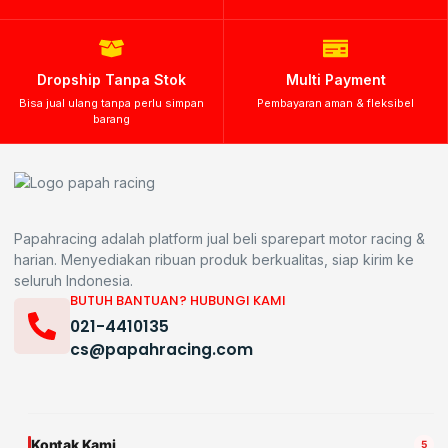
Dropship Tanpa Stok
Multi Payment
Bisa jual ulang tanpa perlu simpan
Pembayaran aman & fleksibel
barang
Papahracing adalah platform jual beli sparepart motor racing &
harian. Menyediakan ribuan produk berkualitas, siap kirim ke
seluruh Indonesia.
BUTUH BANTUAN? HUBUNGI KAMI
021-4410135
cs@papahracing.com
Kontak Kami
5