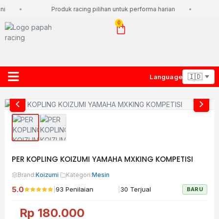
i
Produk racing pilihan untuk performa harian
0
Language
About Us
Contact Us
Lacak Paket
PER KOPLING KOIZUMI YAMAHA MXKING KOMPETISI
Brand:
Koizumi
·
Kategori:
Mesin
5.0
|
|
93 Penilaian
30 Terjual
BARU
Rp
180.000