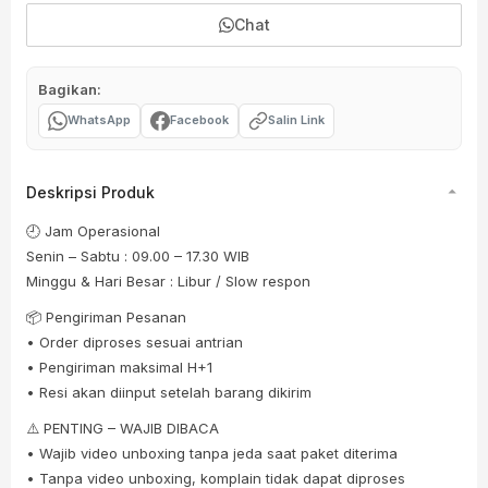
Chat
Bagikan:
WhatsApp
Facebook
Salin Link
Deskripsi Produk
🕘 Jam Operasional
Senin – Sabtu : 09.00 – 17.30 WIB
Minggu & Hari Besar : Libur / Slow respon
📦 Pengiriman Pesanan
• Order diproses sesuai antrian
• Pengiriman maksimal H+1
• Resi akan diinput setelah barang dikirim
⚠️ PENTING – WAJIB DIBACA
• Wajib video unboxing tanpa jeda saat paket diterima
• Tanpa video unboxing, komplain tidak dapat diproses