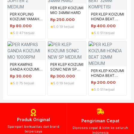
PER KLEP KOIZUMI
MIO 34MM HARD
PER KOPLING
PER KLEP KOIZUMI
KOIZUMI YAMAHA
HONDA BEAT
Rp
250.000
JUPITER Z
32MM KOMPETISI
Rp
80.000
Rp
400.000
5.0
·
19 terjual
MEDIUM
5.0
·
47 terjual
5.0
·
51 terjual
PER KAMPAS
PER KLEP KOIZUMI
GANDA KOIZUMI
SONIC NEW SP
PER KLEP KOIZUMI
MIO 1000RPM
MEDIUM
HONDA BEAT
Rp
30.000
Rp
300.000
32MM MEDIUM
Rp
200.000
5.0
·
75 terjual
5.0
·
19 terjual
5.0
·
51 terjual
Produk Original
Pengiriman Cepat
Sparepart berkualitas dari brand
Diproses cepat & kirim ke seluruh
terpercaya
Indonesia