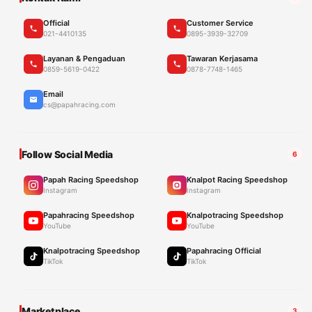
Official
Customer Service
021-4410135
0895-3939-32709
Layanan & Pengaduan
Tawaran Kerjasama
0859-5619-0422
0878-7748-1465
Email
cs@papahracing.com
Follow Social Media
6
Papah Racing Speedshop
Knalpot Racing Speedshop
Instagram
Instagram
Papahracing Speedshop
Knalpotracing Speedshop
YouTube
YouTube
Knalpotracing Speedshop
Papahracing Official
TikTok
TikTok
Marketplace
3