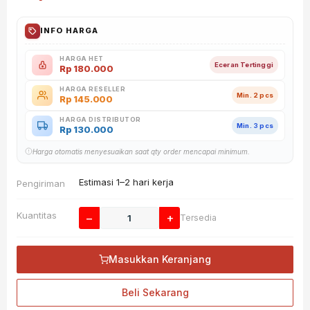
INFO HARGA
HARGA HET
Eceran Tertinggi
Rp
180.000
HARGA RESELLER
Min. 2 pcs
Rp
145.000
HARGA DISTRIBUTOR
Min. 3 pcs
Rp
130.000
Harga otomatis menyesuaikan saat qty order mencapai minimum.
Estimasi 1–2 hari kerja
Pengiriman
Kuantitas
−
+
Tersedia
Masukkan Keranjang
Beli Sekarang