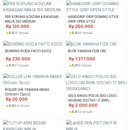
PER KOPLING KOIZUMI KAWASAKI
HANDGRIP GRIP DOMINO STYLE
NINJA 150 MEDIUM
GRIP OPEN STYLE
Rp
120.000
Rp
250.000
5.0
75 terjual
5.0
96 terjual
BEARING RODA FAITO 6201Z
BLOK YAMAHA FIZR ORI
Rp
230.000
Rp
1.277.000
5.0
27 terjual
5.0
19 terjual
ROLLER LHK YAMAHA NMAX
10Gram (1pcs)
VELG KINGU POLOS BIG LOGO
Rp
20.000
UKURAN 120/140-17 BIRU
(SEPASANG)
Rp
2.000.000
5.0
64 terjual
5.0
42 terjual