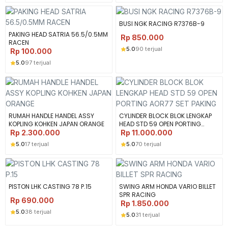
BUSI NGK RACING R7376B-9
PAKING HEAD SATRIA 56.5/0.5MM
Rp
850.000
RACEN
5.0
90 terjual
Rp
100.000
5.0
97 terjual
RUMAH HANDLE HANDEL ASSY
CYLINDER BLOCK BLOK LENGKAP
KOPLING KOHKEN JAPAN ORANGE
HEAD STD 59 OPEN PORTING
AOR77 SET PAKING
Rp
2.300.000
Rp
11.000.000
5.0
17 terjual
5.0
70 terjual
PISTON LHK CASTING 78 P.15
SWING ARM HONDA VARIO BILLET
SPR RACING
Rp
690.000
Rp
1.850.000
5.0
38 terjual
5.0
31 terjual