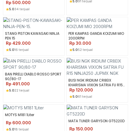
5.0
91 terjual
Rp
500.000
5.0
34 terjual
STANG PISTON KAWASAKI NINJA
PER KAMPAS GANDA KOIZUMI MIO
PEN 15
2000RPM
Rp
429.000
Rp
30.000
5.0
16 terjual
5.0
52 terjual
BAN PIRELLI DIABLO ROSSO SPORT
90/80-17
BUSI NGK IRIDIUM CR8EIX
Rp
491.000
KHARISMA VIXION SATRIA FU R15
NINJA250 JUPMX NGK
Rp
120.000
5.0
22 terjual
5.0
61 terjual
MOTYS M181 1Liter
MATA TUNER GARYSON GT5220D
Rp
600.000
Rp
150.000
5.0
18 terjual