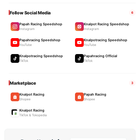
Follow Social Media
6
Papah Racing Speedshop
Knalpot Racing Speedshop
Instagram
Instagram
Papahracing Speedshop
Knalpotracing Speedshop
YouTube
YouTube
Knalpotracing Speedshop
Papahracing Official
TikTok
TikTok
Marketplace
3
Knalpot Racing
Papah Racing
Shopee
Shopee
Knalpot Racing
TikTok & Tokopedia