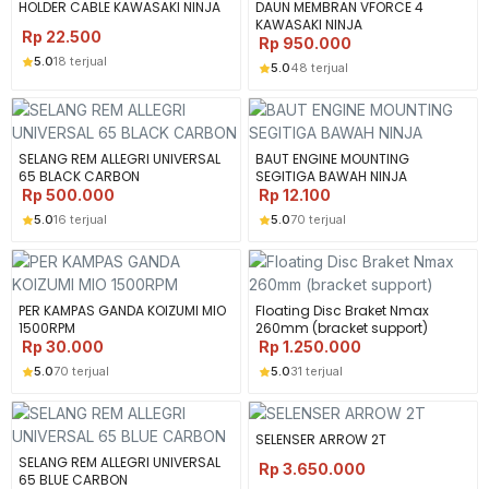
HOLDER CABLE KAWASAKI NINJA
DAUN MEMBRAN VFORCE 4
KAWASAKI NINJA
Rp
22.500
Rp
950.000
5.0
18 terjual
5.0
48 terjual
SELANG REM ALLEGRI UNIVERSAL
BAUT ENGINE MOUNTING
65 BLACK CARBON
SEGITIGA BAWAH NINJA
Rp
500.000
Rp
12.100
5.0
16 terjual
5.0
70 terjual
PER KAMPAS GANDA KOIZUMI MIO
Floating Disc Braket Nmax
1500RPM
260mm (bracket support)
Rp
30.000
Rp
1.250.000
5.0
70 terjual
5.0
31 terjual
SELENSER ARROW 2T
SELANG REM ALLEGRI UNIVERSAL
Rp
3.650.000
65 BLUE CARBON