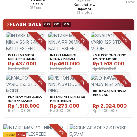
41 produ
Sasis
Karburator &
252 produk
Injector
65 produk
⚡
FLASH SALE
08
:
03
:
04
-8%
-8%
-8%
INTAKE MANIPOL
INTAKE MANIPOL
KNALPOT CMS VARIO
NINJA SS R 34MM
NINJA RR 38MM
125 STD MODIF
Rp
437.000
Rp
460.000
Rp
1.518.000
BATTLESPEED
BATTLESPEED
Rp
475.000
Rp
500.000
Rp
1.650.000
-8%
-8%
-8%
CDI KAWASAKI NINJA
1454 2ND
KNALPOT CMS VARIO
PISTON ART NINJA 59
150 STD MODIF
DOUBLE RING
Rp
1.518.000
Rp
276.000
Rp
2.024.000
Rp
1.650.000
Rp
300.000
Rp
2.200.000
-8%
PROMO
XTRA