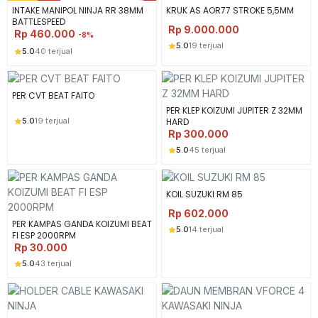
INTAKE MANIPOL NINJA RR 38MM
KRUK AS AOR77 STROKE 5,5MM
BATTLESPEED
Rp
9.000.000
Rp
460.000
-8%
5.0
19 terjual
5.0
40 terjual
PER CVT BEAT FAITO
PER KLEP KOIZUMI JUPITER Z 32MM
5.0
19 terjual
HARD
Rp
300.000
5.0
45 terjual
KOIL SUZUKI RM 85
Rp
602.000
PER KAMPAS GANDA KOIZUMI BEAT
5.0
14 terjual
FI ESP 2000RPM
Rp
30.000
5.0
43 terjual