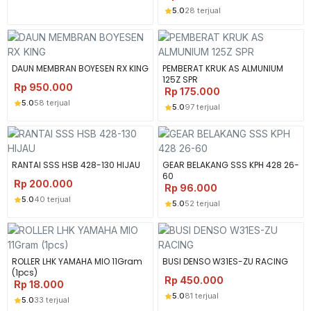
5.0
28 terjual
DAUN MEMBRAN BOYESEN RX KING
PEMBERAT KRUK AS ALMUNIUM
125Z SPR
Rp
950.000
Rp
175.000
5.0
58 terjual
5.0
97 terjual
RANTAI SSS HSB 428-130 HIJAU
GEAR BELAKANG SSS KPH 428 26-
60
Rp
200.000
Rp
96.000
5.0
40 terjual
5.0
52 terjual
ROLLER LHK YAMAHA MIO 11Gram
BUSI DENSO W31ES-ZU RACING
(1pcs)
Rp
450.000
Rp
18.000
5.0
81 terjual
5.0
33 terjual