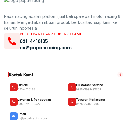
Papahracing adalah platform jual beli sparepart motor racing &
harian. Menyediakan ribuan produk berkualitas, siap kirim ke
seluruh Indonesia.
BUTUH BANTUAN? HUBUNGI KAMI
021-4410135
cs@papahracing.com
Kontak Kami
5
Official
Customer Service
021-4410135
0895-3939-32709
Layanan & Pengaduan
Tawaran Kerjasama
0859-5619-0422
0878-7748-1465
Email
cs@papahracing.com