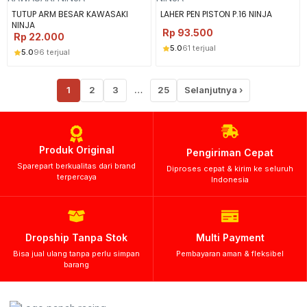
TUTUP ARM BESAR KAWASAKI
LAHER PEN PISTON P.16 NINJA
NINJA
Rp
93.500
Rp
22.000
5.0
61 terjual
5.0
96 terjual
1
2
3
…
25
Selanjutnya ›
Produk Original
Pengiriman Cepat
Sparepart berkualitas dari brand
Diproses cepat & kirim ke seluruh
terpercaya
Indonesia
Dropship Tanpa Stok
Multi Payment
Bisa jual ulang tanpa perlu simpan
Pembayaran aman & fleksibel
barang