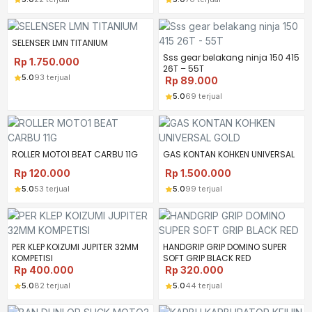
SELENSER LMN TITANIUM
Sss gear belakang ninja 150 415
Rp
1.750.000
26T – 55T
5.0
93 terjual
Rp
89.000
5.0
69 terjual
ROLLER MOTO1 BEAT CARBU 11G
GAS KONTAN KOHKEN UNIVERSAL
Rp
120.000
Rp
1.500.000
5.0
53 terjual
5.0
99 terjual
PER KLEP KOIZUMI JUPITER 32MM
HANDGRIP GRIP DOMINO SUPER
KOMPETISI
SOFT GRIP BLACK RED
Rp
400.000
Rp
320.000
5.0
82 terjual
5.0
44 terjual