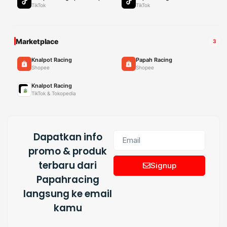
TikTok
TikTok
Marketplace
3
Knalpot Racing
Papah Racing
Shopee
Shopee
Knalpot Racing
TikTok & Tokopedia
Dapatkan info
promo & produk
terbaru dari
Signup
Papahracing
langsung ke email
kamu