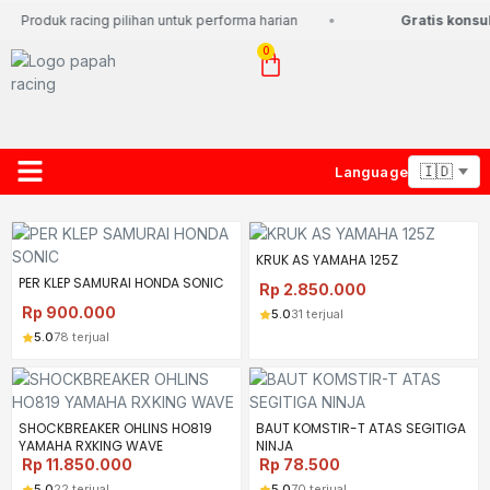
Produk racing pilihan untuk performa harian
Gratis konsul
0
Language
About Us
Contact Us
Lacak Paket
KRUK AS YAMAHA 125Z
PER KLEP SAMURAI HONDA SONIC
Rp
2.850.000
Rp
900.000
5.0
31 terjual
5.0
78 terjual
SHOCKBREAKER OHLINS HO819
BAUT KOMSTIR-T ATAS SEGITIGA
YAMAHA RXKING WAVE
NINJA
Rp
11.850.000
Rp
78.500
5.0
22 terjual
5.0
70 terjual