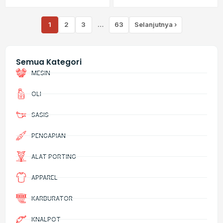
1
2
3
…
63
Selanjutnya ›
Semua Kategori
MESIN
OLI
SASIS
PENGAPIAN
ALAT PORTING
APPAREL
KARBURATOR
KNALPOT