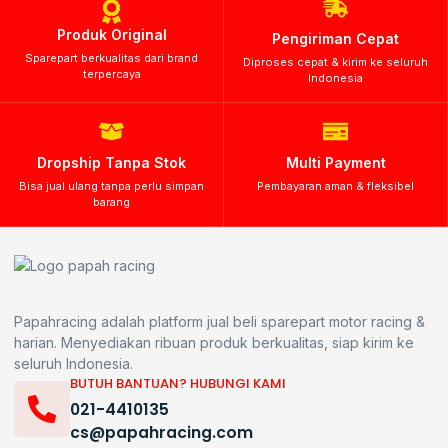
Produk Original
Pengiriman Cepat
Sparepart berkualitas dari brand
Diproses cepat & kirim ke seluruh
terpercaya
Indonesia
Dropship Tanpa Stok
Multi Payment
Bisa jual ulang tanpa perlu simpan
Pembayaran aman & fleksibel
barang
Papahracing adalah platform jual beli sparepart motor racing &
harian. Menyediakan ribuan produk berkualitas, siap kirim ke
seluruh Indonesia.
BUTUH BANTUAN? HUBUNGI KAMI
021-4410135
cs@papahracing.com