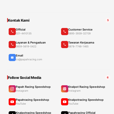
Kontak Kami
5
Official
Customer Service
021-4410135
0895-3939-32709
Layanan & Pengaduan
Tawaran Kerjasama
0859-5619-0422
0878-7748-1465
Email
cs@papahracing.com
Follow Social Media
6
Papah Racing Speedshop
Knalpot Racing Speedshop
Instagram
Instagram
Papahracing Speedshop
Knalpotracing Speedshop
YouTube
YouTube
Knalpotracing Speedshop
Papahracing Official