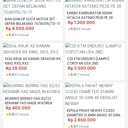
KARBU KARBURATOR KEIHIN
HITACHI ASTEMO PE28 PE 28
BAN DUNLOP SLICK MOTO3 SET
Rp
1.300.000
DEPAN BELAKANG 70/80115/70-17
Rp
8.500.000
5.0
26 terjual
5.0
93 terjual
SEAL KRUK AS KANAN 28X40X8 RX
CDI KTM ENDURO (LAMPU)
KING, RXS, RXZ
COPOTAN USA 2ND
Rp
29.500
Rp
3.500.000
5.0
92 terjual
5.0
77 terjual
BEARING BERING FAG 62/22
KERAMIK FAG MADE IN KOREA
Rp
400.000
KEPALA PAHAT NEWAY CU230
5.0
50 terjual
DIAMETER 31.8MM ANGLE 30 DAN
45 DERAJAT NEWAY
Rp
2.650.000
5.0
11 terjual