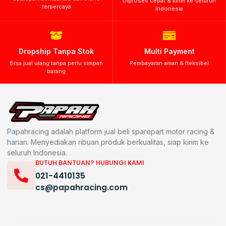
Diproses cepat & kirim ke seluruh
terpercaya
Indonesia
Dropship Tanpa Stok
Multi Payment
Bisa jual ulang tanpa perlu simpan
Pembayaran aman & fleksibel
barang
Papahracing adalah platform jual beli sparepart motor racing &
harian. Menyediakan ribuan produk berkualitas, siap kirim ke
seluruh Indonesia.
BUTUH BANTUAN? HUBUNGI KAMI
021-4410135
cs@papahracing.com