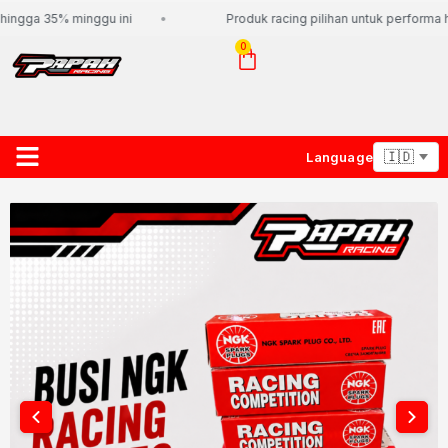
ingga 35% minggu ini
Produk racing pilihan untuk performa ha
0
Language
About Us
Contact Us
Lacak Paket