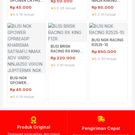
GPOWER CR7HGP
NINJA RXKING
Rp
50.000
BEBEK
SATRIA2T
Rp
45.000
Rp
60.000
5.0
·
28 terjual
5.0
·
18 terjual
5.0
·
91 terjual
BUSI NGK RACING
R2525-10
BUSI BRISK
RACING RX KING
Rp
850.000
F1ZR
Rp
220.000
5.0
·
30 terjual
5.0
·
81 terjual
BUSI NGK
GPOWER
CPR8EAGP
Rp
45.000
KHARISMA
5.0
·
19 terjual
SATRIAFU NMAX
ADV VARIO
NINJA250 VIXION
JUPITERMX NGK
Produk Original
Pengiriman Cepat
Sparepart berkualitas dari brand