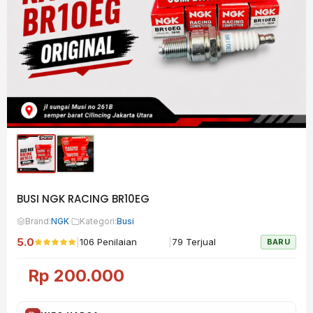
BUSI NGK RACING BR10EG
Brand:
NGK
·
Kategori:
Busi
5.0
|
|
106 Penilaian
79 Terjual
BARU
Rp
200.000