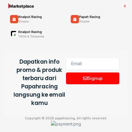
Marketplace
3
Knalpot Racing
Papah Racing
Shopee
Shopee
Knalpot Racing
TikTok & Tokopedia
Dapatkan info
promo & produk
terbaru dari
Signup
Papahracing
langsung ke email
kamu
Copyright © 2026 papahracing, All rights reserved.