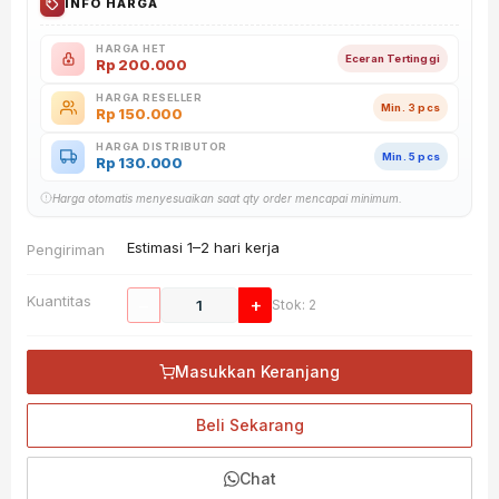
INFO HARGA
HARGA HET
Eceran Tertinggi
Rp
200.000
HARGA RESELLER
Min. 3 pcs
Rp
150.000
HARGA DISTRIBUTOR
Min. 5 pcs
Rp
130.000
Harga otomatis menyesuaikan saat qty order mencapai minimum.
Estimasi 1–2 hari kerja
Pengiriman
Kuantitas
−
+
Stok: 2
Masukkan Keranjang
Beli Sekarang
Chat