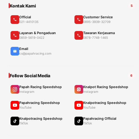
Kontak Kami
5
Official
Customer Service
021-4410135
0895-3939-32709
Layanan & Pengaduan
Tawaran Kerjasama
0859-5619-0422
0878-7748-1465
Email
cs@papahracing.com
Follow Social Media
6
Papah Racing Speedshop
Knalpot Racing Speedshop
Instagram
Instagram
Papahracing Speedshop
Knalpotracing Speedshop
YouTube
YouTube
Knalpotracing Speedshop
Papahracing Official
TikTok
TikTok