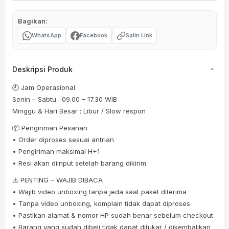
Bagikan:
WhatsApp
Facebook
Salin Link
Deskripsi Produk
🕘 Jam Operasional
Senin – Sabtu : 09.00 – 17.30 WIB
Minggu & Hari Besar : Libur / Slow respon
📦 Pengiriman Pesanan
• Order diproses sesuai antrian
• Pengiriman maksimal H+1
• Resi akan diinput setelah barang dikirim
⚠️ PENTING – WAJIB DIBACA
• Wajib video unboxing tanpa jeda saat paket diterima
• Tanpa video unboxing, komplain tidak dapat diproses
• Pastikan alamat & nomor HP sudah benar sebelum checkout
• Barang yang sudah dibeli tidak dapat ditukar / dikembalikan