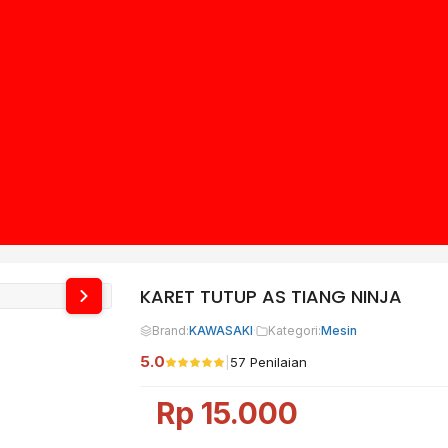
KARET TUTUP AS TIANG NINJA
Brand:
KAWASAKI
·
Kategori:
Mesin
5.0
|
57 Penilaian
Rp
15.000