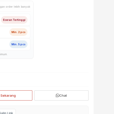
gan order lebih banyak
Eceran Tertinggi
Min. 2 pcs
Min. 5 pcs
nimum.
i Sekarang
Chat
Salin Link