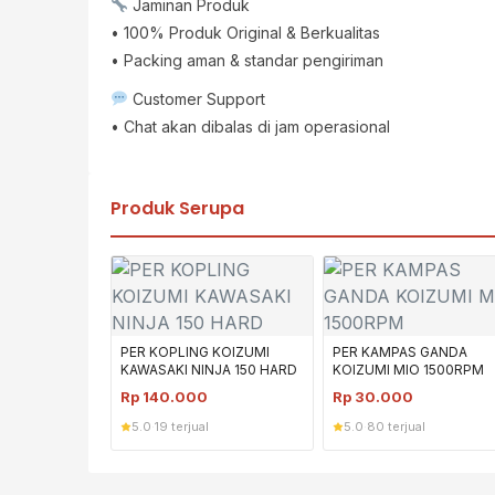
Jaminan Produk
• 100% Produk Original & Berkualitas
• Packing aman & standar pengiriman
Customer Support
• Chat akan dibalas di jam operasional
Produk Serupa
PER KOPLING KOIZUMI
PER KAMPAS GANDA
KAWASAKI NINJA 150 HARD
KOIZUMI MIO 1500RPM
Rp
140.000
Rp
30.000
5.0
·
19 terjual
5.0
·
80 terjual