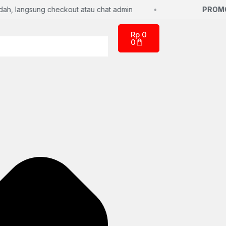
 langsung checkout atau chat admin
PROMO S
Rp
0
0