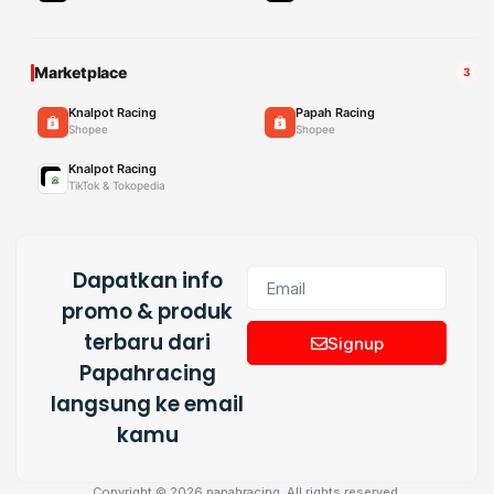
Marketplace
3
Knalpot Racing
Papah Racing
Shopee
Shopee
Knalpot Racing
TikTok & Tokopedia
Dapatkan info
promo & produk
terbaru dari
Signup
Papahracing
langsung ke email
kamu
Copyright © 2026 papahracing, All rights reserved.