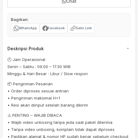
Chat
Bagikan:
WhatsApp
Facebook
Salin Link
Deskripsi Produk
🕘 Jam Operasional
Senin – Sabtu : 09.00 – 17.30 WIB
Minggu & Hari Besar : Libur / Slow respon
📦 Pengiriman Pesanan
• Order diproses sesuai antrian
• Pengiriman maksimal H+1
• Resi akan diinput setelah barang dikirim
⚠️ PENTING – WAJIB DIBACA
• Wajib video unboxing tanpa jeda saat paket diterima
• Tanpa video unboxing, komplain tidak dapat diproses
• Pastikan alamat & nomor HP sudah benar sebelum checkout