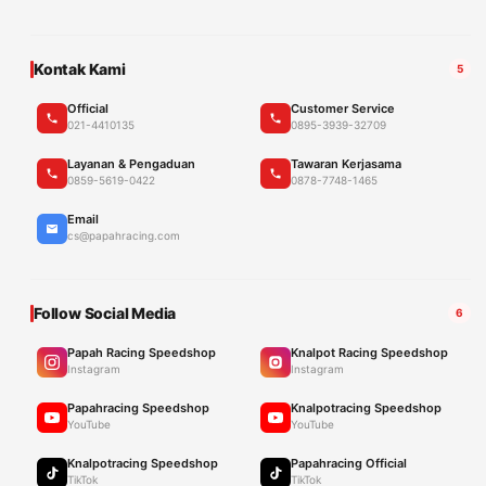
Kontak Kami
5
Official
Customer Service
021-4410135
0895-3939-32709
Layanan & Pengaduan
Tawaran Kerjasama
0859-5619-0422
0878-7748-1465
Email
cs@papahracing.com
Follow Social Media
6
Papah Racing Speedshop
Knalpot Racing Speedshop
Instagram
Instagram
Papahracing Speedshop
Knalpotracing Speedshop
YouTube
YouTube
Knalpotracing Speedshop
Papahracing Official
TikTok
TikTok