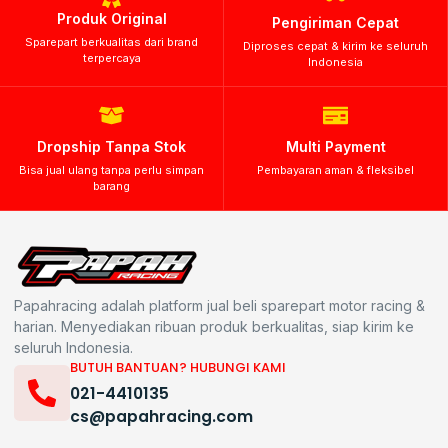
Produk Original
Pengiriman Cepat
Sparepart berkualitas dari brand
Diproses cepat & kirim ke seluruh
terpercaya
Indonesia
Dropship Tanpa Stok
Multi Payment
Bisa jual ulang tanpa perlu simpan
Pembayaran aman & fleksibel
barang
Papahracing adalah platform jual beli sparepart motor racing &
harian. Menyediakan ribuan produk berkualitas, siap kirim ke
seluruh Indonesia.
BUTUH BANTUAN? HUBUNGI KAMI
021-4410135
cs@papahracing.com