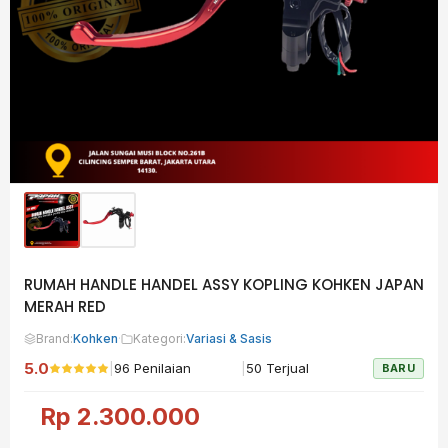
RUMAH HANDLE HANDEL ASSY KOPLING KOHKEN JAPAN
MERAH RED
Brand:
Kohken
·
Kategori:
Variasi & Sasis
5.0
|
|
96 Penilaian
50 Terjual
BARU
Rp
2.300.000