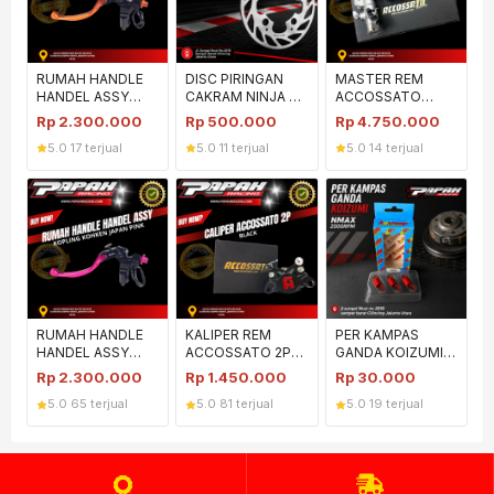
RUMAH HANDLE
DISC PIRINGAN
MASTER REM
HANDEL ASSY
CAKRAM NINJA R
ACCOSSATO
KOPLING KOHKEN
SS JL
19X18 BALCK
Rp
2.300.000
Rp
500.000
Rp
4.750.000
JAPAN ORANGE
PERFORMANCE
SILVER
5.0
·
17 terjual
5.0
·
11 terjual
5.0
·
14 terjual
RUMAH HANDLE
KALIPER REM
PER KAMPAS
HANDEL ASSY
ACCOSSATO 2P
GANDA KOIZUMI
KOPLING KOHKEN
HITAM BLACK
NMAX 2000RPM
Rp
2.300.000
Rp
1.450.000
Rp
30.000
JAPAN PINK
ACCOSATO
5.0
·
65 terjual
5.0
·
81 terjual
5.0
·
19 terjual