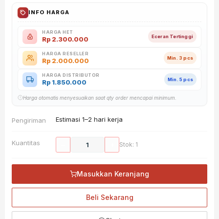
INFO HARGA
HARGA HET
Eceran Tertinggi
Rp
2.300.000
HARGA RESELLER
Min. 3 pcs
Rp
2.000.000
HARGA DISTRIBUTOR
Min. 5 pcs
Rp
1.850.000
Harga otomatis menyesuaikan saat qty order mencapai minimum.
Estimasi 1–2 hari kerja
Pengiriman
Kuantitas
−
+
Stok: 1
Masukkan Keranjang
Beli Sekarang