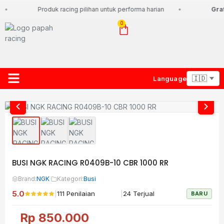
Produk racing pilihan untuk performa harian
Grat
0
Language
About Us
Contact Us
Lacak Paket
BUSI NGK RACING R0409B-10 CBR 1000 RR
Brand:
NGK
·
Kategori:
Busi
5.0
|
|
111 Penilaian
24 Terjual
BARU
Rp
850.000