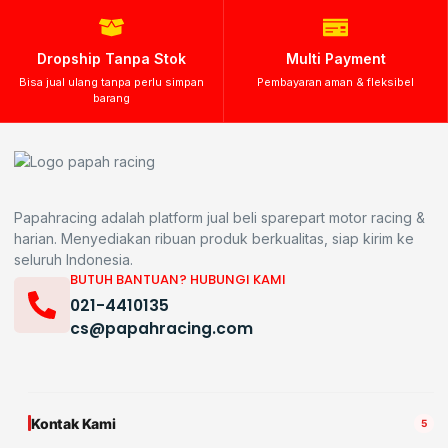
Dropship Tanpa Stok
Multi Payment
Bisa jual ulang tanpa perlu simpan
Pembayaran aman & fleksibel
barang
Papahracing adalah platform jual beli sparepart motor racing &
harian. Menyediakan ribuan produk berkualitas, siap kirim ke
seluruh Indonesia.
BUTUH BANTUAN? HUBUNGI KAMI
021-4410135
cs@papahracing.com
Kontak Kami
5