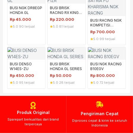
BUSI NGK DR8EGP
BUSI BRISK
HONDA GL
RACING RX KING
F1ZR
Rp
45.000
Rp
220.000
BUSI RACING NGK
KOMPETISI
5.0
·
90 terjual
5.0
·
81 terjual
SATRIA FU
Rp
700.000
KHARISMA NGK
5.0
·
99 terjual
RACING
BUSI DENSO
BUSI BRISK
BUSI NGK RACING
W14ES-ZU
HONDA GL SERIES
B10EGV
Rp
450.000
Rp
50.000
Rp
800.000
5.0
·
95 terjual
5.0
·
28 terjual
5.0
·
72 terjual
Produk Original
Pengiriman Cepat
Sparepart berkualitas dari brand
Diproses cepat & kirim ke seluruh
terpercaya
Indonesia