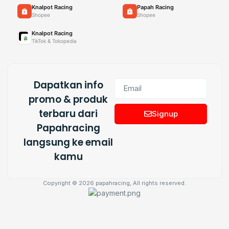
Knalpot Racing
Papah Racing
Shopee
Shopee
Knalpot Racing
TikTok & Tokopedia
Dapatkan info
promo & produk
terbaru dari
Signup
Papahracing
langsung ke email
kamu
Copyright © 2026 papahracing, All rights reserved.