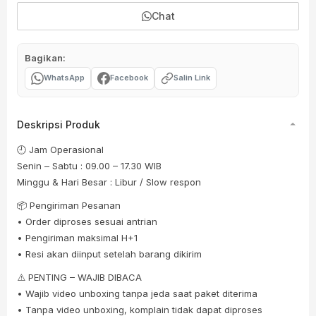
Chat
Bagikan:
WhatsApp
Facebook
Salin Link
Deskripsi Produk
🕘 Jam Operasional
Senin – Sabtu : 09.00 – 17.30 WIB
Minggu & Hari Besar : Libur / Slow respon
📦 Pengiriman Pesanan
• Order diproses sesuai antrian
• Pengiriman maksimal H+1
• Resi akan diinput setelah barang dikirim
⚠️ PENTING – WAJIB DIBACA
• Wajib video unboxing tanpa jeda saat paket diterima
• Tanpa video unboxing, komplain tidak dapat diproses