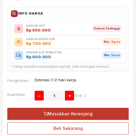
INFO HARGA
HARGA HET
Eceran Tertinggi
Rp
850.000
HARGA RESELLER
Min. 3 pcs
Rp
700.000
HARGA DISTRIBUTOR
Min. 5 pcs
Rp
600.000
Harga otomatis menyesuaikan saat qty order mencapai minimum.
Estimasi 1–2 hari kerja
Pengiriman
Kuantitas
−
+
Stok: 2
Masukkan Keranjang
Beli Sekarang