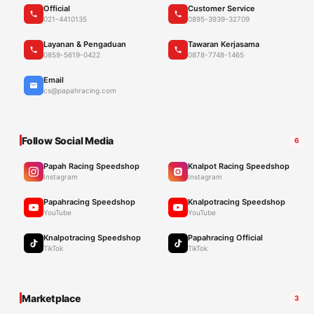
Official
Customer Service
021-4410135
0895-3939-32709
Layanan & Pengaduan
Tawaran Kerjasama
0859-5619-0422
0878-7748-1465
Email
cs@papahracing.com
Follow Social Media
6
Papah Racing Speedshop
Knalpot Racing Speedshop
Instagram
Instagram
Papahracing Speedshop
Knalpotracing Speedshop
YouTube
YouTube
Knalpotracing Speedshop
Papahracing Official
TikTok
TikTok
Marketplace
3