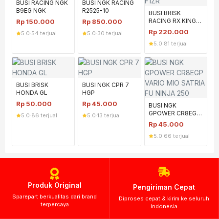
BUSI RACING NGK
BUSI NGK RACING
B9EG NGK
R2525-10
BUSI BRISK
RACING RX KING
Rp
150.000
Rp
850.000
F1ZR
Rp
220.000
5.0
·
54 terjual
5.0
·
30 terjual
5.0
·
81 terjual
BUSI BRISK
BUSI NGK CPR 7
HONDA GL
HGP
Rp
50.000
Rp
45.000
BUSI NGK
GPOWER CR8EGP
5.0
·
86 terjual
5.0
·
13 terjual
VARIO MIO SATRIA
Rp
45.000
FU NINJA 250
5.0
·
66 terjual
Produk Original
Pengiriman Cepat
Sparepart berkualitas dari brand
Diproses cepat & kirim ke seluruh
terpercaya
Indonesia