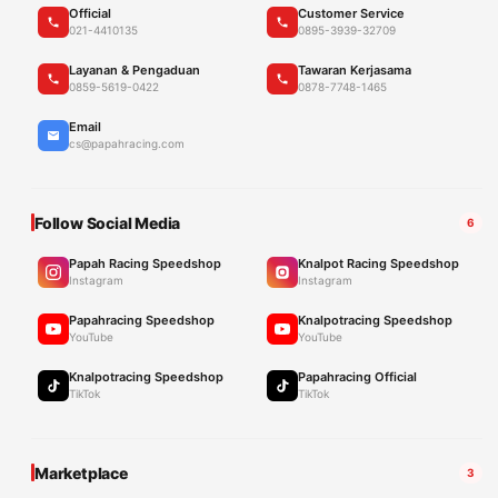
Official
Customer Service
021-4410135
0895-3939-32709
Layanan & Pengaduan
Tawaran Kerjasama
0859-5619-0422
0878-7748-1465
Email
cs@papahracing.com
Follow Social Media
6
Papah Racing Speedshop
Knalpot Racing Speedshop
Instagram
Instagram
Papahracing Speedshop
Knalpotracing Speedshop
YouTube
YouTube
Knalpotracing Speedshop
Papahracing Official
TikTok
TikTok
Marketplace
3