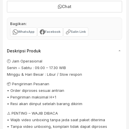
Chat
Bagikan:
WhatsApp
Facebook
Salin Link
Deskripsi Produk
🕘 Jam Operasional
Senin – Sabtu : 09.00 – 17.30 WIB
Minggu & Hari Besar : Libur / Slow respon
📦 Pengiriman Pesanan
• Order diproses sesuai antrian
• Pengiriman maksimal H+1
• Resi akan diinput setelah barang dikirim
⚠️ PENTING – WAJIB DIBACA
• Wajib video unboxing tanpa jeda saat paket diterima
• Tanpa video unboxing, komplain tidak dapat diproses