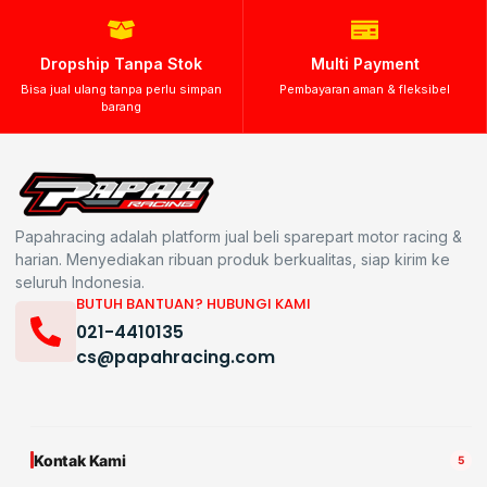
Dropship Tanpa Stok
Multi Payment
Bisa jual ulang tanpa perlu simpan
Pembayaran aman & fleksibel
barang
Papahracing adalah platform jual beli sparepart motor racing &
harian. Menyediakan ribuan produk berkualitas, siap kirim ke
seluruh Indonesia.
BUTUH BANTUAN? HUBUNGI KAMI
021-4410135
cs@papahracing.com
Kontak Kami
5