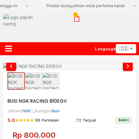
inggu ini
Produk racing pilihan untuk performa harian
0
Language
About Us
Contact Us
Lacak Paket
BUSI NGK RACING B10EGV
Brand:
NGK
·
Kategori:
Busi
5.0
|
|
89 Penilaian
72 Terjual
BARU
Rp
800.000