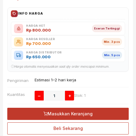
INFO HARGA
HARGA HET
Eceran Tertinggi
Rp
800.000
HARGA RESELLER
Min. 3 pcs
Rp
700.000
HARGA DISTRIBUTOR
Min. 5 pcs
Rp
650.000
Harga otomatis menyesuaikan saat qty order mencapai minimum.
Estimasi 1–2 hari kerja
Pengiriman
Kuantitas
−
+
Stok: 1
Masukkan Keranjang
Beli Sekarang