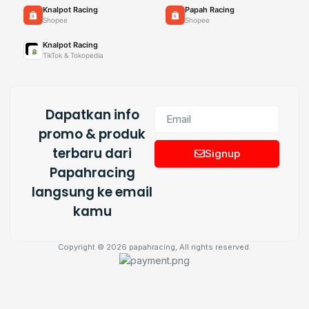
Knalpot Racing
Papah Racing
Shopee
Shopee
Knalpot Racing
TikTok & Tokopedia
Dapatkan info
promo & produk
terbaru dari
Signup
Papahracing
langsung ke email
kamu
Copyright © 2026 papahracing, All rights reserved.