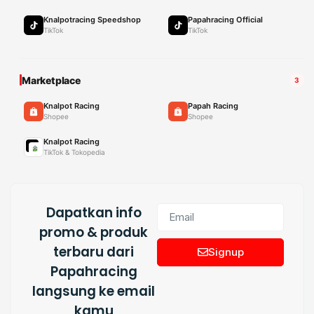
Knalpotracing Speedshop
Papahracing Official
TikTok
TikTok
Marketplace
3
Knalpot Racing
Papah Racing
Shopee
Shopee
Knalpot Racing
TikTok & Tokopedia
Dapatkan info
promo & produk
terbaru dari
Signup
Papahracing
langsung ke email
kamu