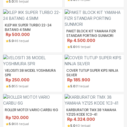
5.0
38 terjual
KLEP IKK SUPER TURBO 22-24
BATANG 4.5MM
PAKET BLOCK KIT YAMAHA FIZR
Rp
500.000
STANDAR PORTING SUNMORI
Rp
4.500.000
5.0
46 terjual
5.0
96 terjual
VELOSITI 38 MODEL YOSHIMURA
COVER TUTUP SUPER KIPS NINJA
SPR
SILVER
Rp
250.000
Rp
185.900
5.0
55 terjual
5.0
31 terjual
ROLLER MOTO1 VARIO CARBU 6G
KARBURATOR TMX 38 YAMAHA
YZ125 KODE 1C3-41
Rp
120.000
Rp
4.324.000
5.0
68 terjual
5.0
40 terjual