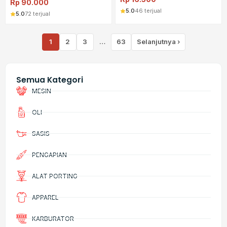
Rp
90.000
5.0
46 terjual
5.0
72 terjual
1
2
3
…
63
Selanjutnya ›
Semua Kategori
MESIN
OLI
SASIS
PENGAPIAN
ALAT PORTING
APPAREL
KARBURATOR