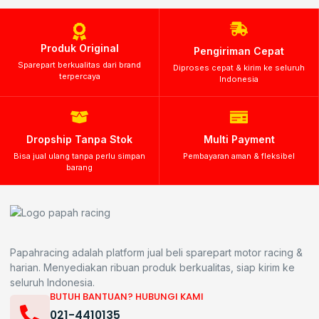
Produk Original
Pengiriman Cepat
Sparepart berkualitas dari brand
Diproses cepat & kirim ke seluruh
terpercaya
Indonesia
Dropship Tanpa Stok
Multi Payment
Bisa jual ulang tanpa perlu simpan
Pembayaran aman & fleksibel
barang
Papahracing adalah platform jual beli sparepart motor racing &
harian. Menyediakan ribuan produk berkualitas, siap kirim ke
seluruh Indonesia.
BUTUH BANTUAN? HUBUNGI KAMI
021-4410135