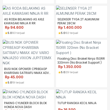
AS RODA BELAKANG AS AXLE
SELENSER TYGA 2T ALMUNIUM
KAWASAKI NINJA R RR
PERAK 28CM
Rp
94.600
Rp
1.400.000
5.0
93 terjual
5.0
92 terjual
Floating Disc Braket Ninja 150RR
320mm (No Bracket Support )
Rp
1.350.000
BUSI NGK GPOWER CPR8EAGP
5.0
29 terjual
KHARISMA SATRIAFU NMAX ADV
VARIO NINJA250 VIXION
Rp
45.000
JUPITERMX NGK
5.0
19 terjual
PAKING CYLINDER BLOCK BLOK
TUTUP RANGKA KECIL NINJA
HONDA NOVA DASH
Rp
16.500