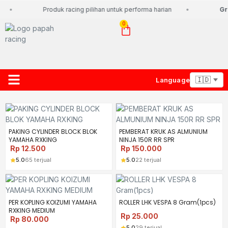
Produk racing pilihan untuk performa harian
Gra
0
Language
About Us
Contact Us
Lacak Paket
PAKING CYLINDER BLOCK BLOK
PEMBERAT KRUK AS ALMUNIUM
YAMAHA RXKING
NINJA 150R RR SPR
Rp
12.500
Rp
150.000
5.0
65 terjual
5.0
22 terjual
PER KOPLING KOIZUMI YAMAHA
ROLLER LHK VESPA 8 Gram(1pcs)
RXKING MEDIUM
Rp
25.000
Rp
80.000
5.0
29 terjual