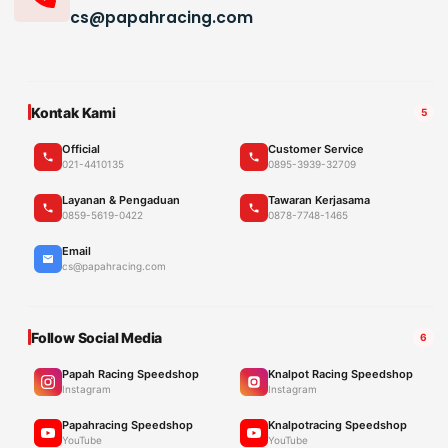
cs@papahracing.com
Kontak Kami
5
Official
Customer Service
021-4410135
0895-3939-32709
Layanan & Pengaduan
Tawaran Kerjasama
0859-5619-0422
0878-7748-1465
Email
cs@papahracing.com
Follow Social Media
6
Papah Racing Speedshop
Knalpot Racing Speedshop
Instagram
Instagram
Papahracing Speedshop
Knalpotracing Speedshop
YouTube
YouTube