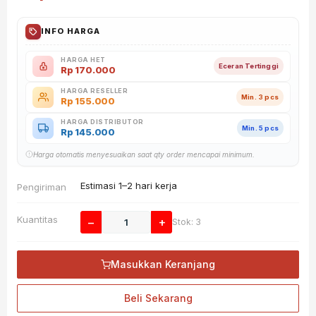
INFO HARGA
HARGA HET
Eceran Tertinggi
Rp
170.000
HARGA RESELLER
Min. 3 pcs
Rp
155.000
HARGA DISTRIBUTOR
Min. 5 pcs
Rp
145.000
Harga otomatis menyesuaikan saat qty order mencapai minimum.
Estimasi 1–2 hari kerja
Pengiriman
Kuantitas
−
+
Stok: 3
Masukkan Keranjang
Beli Sekarang