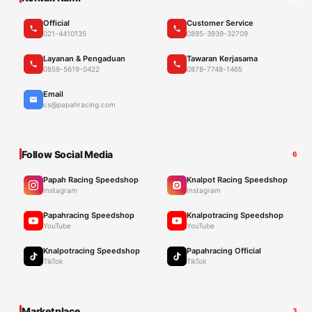
Official
Customer Service
021-4410135
0895-3939-32709
Layanan & Pengaduan
Tawaran Kerjasama
0859-5619-0422
0878-7748-1465
Email
cs@papahracing.com
Follow Social Media
6
Papah Racing Speedshop
Knalpot Racing Speedshop
Instagram
Instagram
Papahracing Speedshop
Knalpotracing Speedshop
YouTube
YouTube
Knalpotracing Speedshop
Papahracing Official
TikTok
TikTok
Marketplace
3