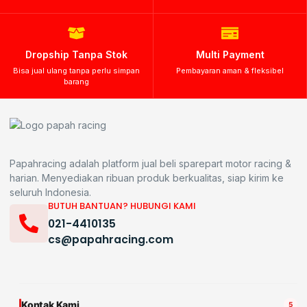
Dropship Tanpa Stok
Multi Payment
Bisa jual ulang tanpa perlu simpan
Pembayaran aman & fleksibel
barang
Papahracing adalah platform jual beli sparepart motor racing &
harian. Menyediakan ribuan produk berkualitas, siap kirim ke
seluruh Indonesia.
BUTUH BANTUAN? HUBUNGI KAMI
021-4410135
cs@papahracing.com
Kontak Kami
5