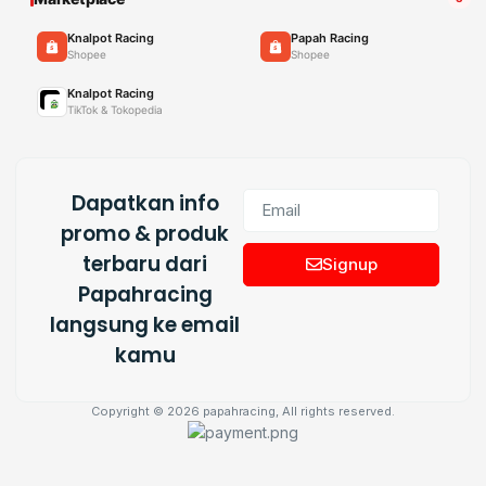
Knalpot Racing
Papah Racing
Shopee
Shopee
Knalpot Racing
TikTok & Tokopedia
Dapatkan info
promo & produk
terbaru dari
Signup
Papahracing
langsung ke email
kamu
Copyright © 2026 papahracing, All rights reserved.