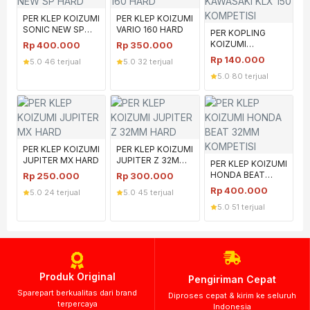
PER KLEP KOIZUMI
PER KLEP KOIZUMI
SONIC NEW SP
VARIO 160 HARD
PER KOPLING
HARD
KOIZUMI
Rp
400.000
Rp
350.000
KAWASAKI KLX 150
Rp
140.000
5.0
·
46 terjual
5.0
·
32 terjual
KOMPETISI
5.0
·
80 terjual
PER KLEP KOIZUMI
PER KLEP KOIZUMI
JUPITER MX HARD
JUPITER Z 32MM
PER KLEP KOIZUMI
HARD
HONDA BEAT
Rp
250.000
Rp
300.000
32MM KOMPETISI
Rp
400.000
5.0
·
24 terjual
5.0
·
45 terjual
5.0
·
51 terjual
Produk Original
Pengiriman Cepat
Sparepart berkualitas dari brand
Diproses cepat & kirim ke seluruh
terpercaya
Indonesia