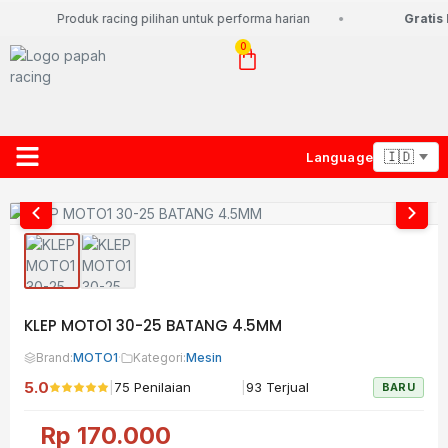
Produk racing pilihan untuk performa harian
Gratis 
0
Language
About Us
Contact Us
Lacak Paket
KLEP MOTO1 30-25 BATANG 4.5MM
Brand:
MOTO1
·
Kategori:
Mesin
5.0
|
|
75 Penilaian
93 Terjual
BARU
Rp
170.000