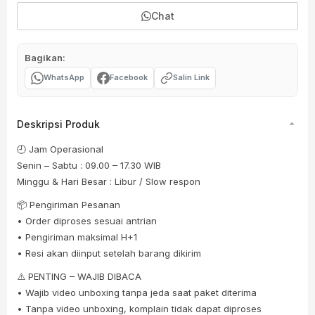
Chat
Bagikan:
WhatsApp
Facebook
Salin Link
Deskripsi Produk
🕘 Jam Operasional
Senin – Sabtu : 09.00 – 17.30 WIB
Minggu & Hari Besar : Libur / Slow respon
📦 Pengiriman Pesanan
• Order diproses sesuai antrian
• Pengiriman maksimal H+1
• Resi akan diinput setelah barang dikirim
⚠️ PENTING – WAJIB DIBACA
• Wajib video unboxing tanpa jeda saat paket diterima
• Tanpa video unboxing, komplain tidak dapat diproses