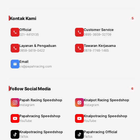
Kontak Kami
5
Official
Customer Service
021-4410135
0895-3939-32709
Layanan & Pengaduan
Tawaran Kerjasama
0859-5619-0422
0878-7748-1465
Email
cs@papahracing.com
Follow Social Media
6
Papah Racing Speedshop
Knalpot Racing Speedshop
Instagram
Instagram
Papahracing Speedshop
Knalpotracing Speedshop
YouTube
YouTube
Knalpotracing Speedshop
Papahracing Official
TikTok
TikTok