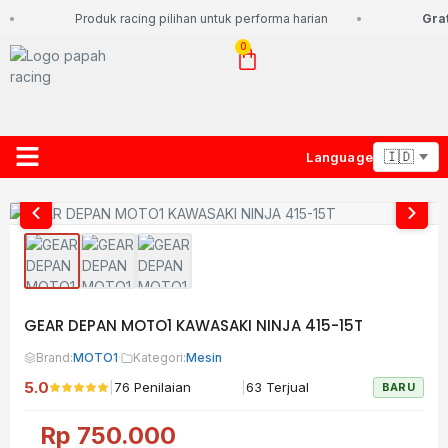
Produk racing pilihan untuk performa harian
Grati
0
Language
About Us
Contact Us
Lacak Paket
GEAR DEPAN MOTO1 KAWASAKI NINJA 415-15T
Brand:
MOTO1
·
Kategori:
Mesin
5.0
|
|
76 Penilaian
63 Terjual
BARU
Rp
750.000