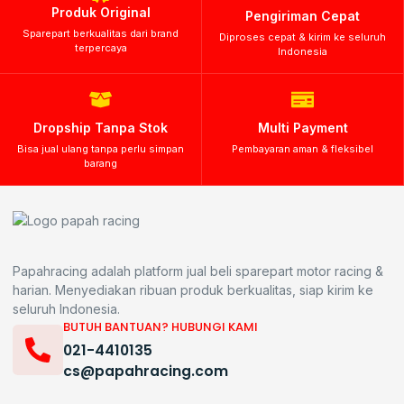
Produk Original
Pengiriman Cepat
Sparepart berkualitas dari brand
Diproses cepat & kirim ke seluruh
terpercaya
Indonesia
Dropship Tanpa Stok
Multi Payment
Bisa jual ulang tanpa perlu simpan
Pembayaran aman & fleksibel
barang
Papahracing adalah platform jual beli sparepart motor racing &
harian. Menyediakan ribuan produk berkualitas, siap kirim ke
seluruh Indonesia.
BUTUH BANTUAN? HUBUNGI KAMI
021-4410135
cs@papahracing.com