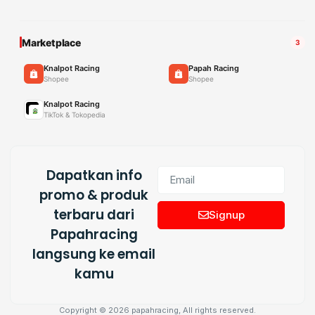
Marketplace
3
Knalpot Racing
Papah Racing
Shopee
Shopee
Knalpot Racing
TikTok & Tokopedia
Dapatkan info
promo & produk
terbaru dari
Signup
Papahracing
langsung ke email
kamu
Copyright © 2026 papahracing, All rights reserved.