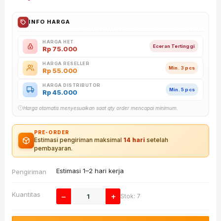
INFO HARGA
HARGA HET
Eceran Tertinggi
Rp
75.000
HARGA RESELLER
Min. 3 pcs
Rp
55.000
HARGA DISTRIBUTOR
Min. 5 pcs
Rp
45.000
Harga otomatis menyesuaikan saat qty order mencapai minimum.
PRE-ORDER
Estimasi pengiriman maksimal
14 hari
setelah
pembayaran.
Estimasi 1–2 hari kerja
Pengiriman
Kuantitas
−
+
Stok: 7