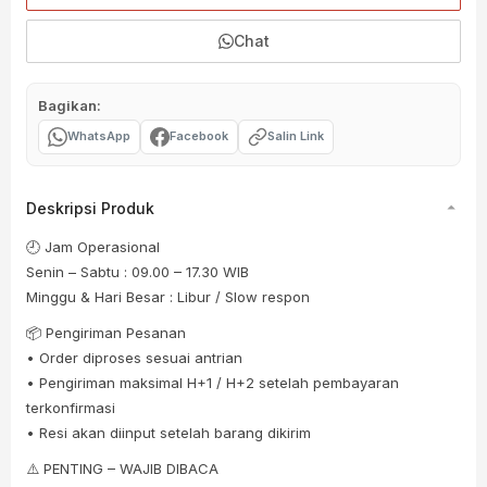
Chat
Bagikan:
WhatsApp
Facebook
Salin Link
Deskripsi Produk
🕘 Jam Operasional
Senin – Sabtu : 09.00 – 17.30 WIB
Minggu & Hari Besar : Libur / Slow respon
📦 Pengiriman Pesanan
• Order diproses sesuai antrian
• Pengiriman maksimal H+1 / H+2 setelah pembayaran
terkonfirmasi
• Resi akan diinput setelah barang dikirim
⚠️ PENTING – WAJIB DIBACA