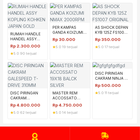
PER KAMPAS
AS SHOCK DEPAN
GANDA KOIZUMI
KYB 125Z FS1007
RUMAH HANDLE
NMAX 2000RPM
ORIGINAL
HANDEL ASSY
Rp
30.000
Rp
350.000
KOPLING KOHKEN
Rp
2.300.000
5.0
·
19 terjual
5.0
·
17 terjual
JAPAN GOLD
5.0
·
90 terjual
DISC PIRINGAN
CAKRAM NINJA R
SS JL
Rp
500.000
PERFORMANCE
DISC PIRINGAN
MASTER REM
5.0
·
11 terjual
CAKRAM
ACCOSSATO
GALESPEED T-
19X18 BALCK
Rp
4.800.000
Rp
4.750.000
DRIVE 310MM
SILVER
5.0
·
62 terjual
5.0
·
14 terjual