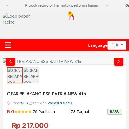
Produk racing pilihan untuk performa harian
Gra
0
Language
About Us
Contact Us
Lacak Paket
GEAR BELAKANG SSS SATRIA NEW 415
Brand:
SSS
·
Kategori:
Variasi & Sasis
5.0
|
|
79 Penilaian
73 Terjual
BARU
Rp
217.000