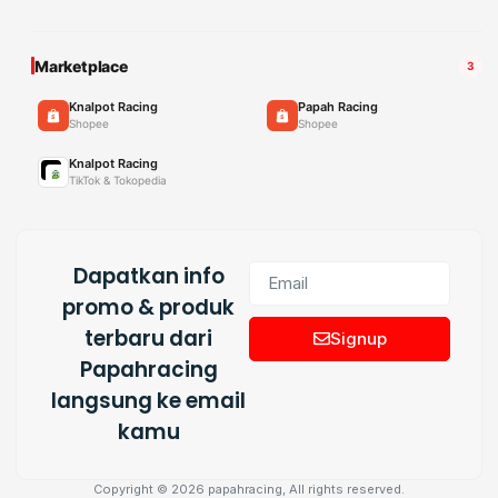
Marketplace
3
Knalpot Racing
Papah Racing
Shopee
Shopee
Knalpot Racing
TikTok & Tokopedia
Dapatkan info
promo & produk
terbaru dari
Signup
Papahracing
langsung ke email
kamu
Copyright © 2026 papahracing, All rights reserved.