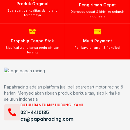
Produk Original
Pengiriman Cepat
Sparepart berkualitas dari brand
Diproses cepat & kirim ke seluruh
terpercaya
Indonesia
Dropship Tanpa Stok
Multi Payment
Bisa jual ulang tanpa perlu simpan
Pembayaran aman & fleksibel
barang
Papahracing adalah platform jual beli sparepart motor racing &
harian. Menyediakan ribuan produk berkualitas, siap kirim ke
seluruh Indonesia.
BUTUH BANTUAN? HUBUNGI KAMI
021-4410135
cs@papahracing.com