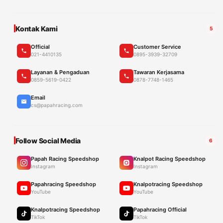
Kontak Kami
5
Official
Customer Service
021-4410135
0895-3939-32709
Layanan & Pengaduan
Tawaran Kerjasama
0859-5619-0422
0878-7748-1465
Email
cs@papahracing.com
Follow Social Media
6
Papah Racing Speedshop
Knalpot Racing Speedshop
Instagram
Instagram
Papahracing Speedshop
Knalpotracing Speedshop
YouTube
YouTube
Knalpotracing Speedshop
Papahracing Official
TikTok
TikTok