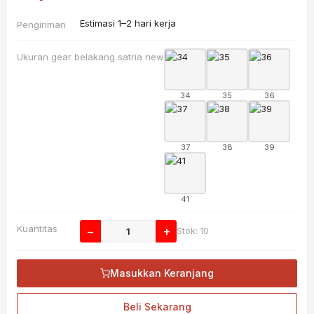
Estimasi 1–2 hari kerja
Pengiriman
Ukuran gear belakang satria new
34
35
36
37
38
39
41
Kuantitas
−
+
Stok: 10
Masukkan Keranjang
Beli Sekarang