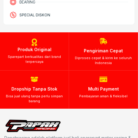
BEARING
SPECIAL DISKON
Produk Original
Pengiriman Cepat
Sparepart berkualitas dari brand
Diproses cepat & kirim ke seluruh
terpercaya
Indonesia
Dropship Tanpa Stok
Multi Payment
Bisa jual ulang tanpa perlu simpan
Pembayaran aman & fleksibel
barang
Papahracing adalah platform jual beli sparepart motor racing &