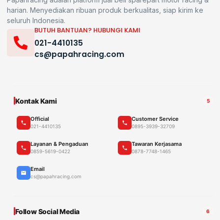
harian. Menyediakan ribuan produk berkualitas, siap kirim ke
seluruh Indonesia.
BUTUH BANTUAN? HUBUNGI KAMI
021-4410135
cs@papahracing.com
Kontak Kami
5
Official
Customer Service
021-4410135
0895-3939-32709
Layanan & Pengaduan
Tawaran Kerjasama
0859-5619-0422
0878-7748-1465
Email
cs@papahracing.com
Follow Social Media
6