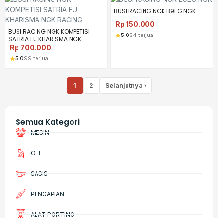
BUSI RACING NGK B9EG NGK
Rp
150.000
BUSI RACING NGK KOMPETISI
5.0
54 terjual
SATRIA FU KHARISMA NGK
RACING
Rp
700.000
5.0
99 terjual
1
2
Selanjutnya ›
Semua Kategori
MESIN
OLI
SASIS
PENGAPIAN
ALAT PORTING