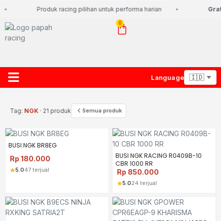
Produk racing pilihan untuk performa harian
Grati
0
Language
About Us
Contact Us
Lacak Paket
Tag:
NGK
· 21 produk
Semua produk
BUSI NGK BR8EG
BUSI NGK RACING R0409B-10
Rp
180.000
CBR 1000 RR
5.0
47 terjual
Rp
850.000
5.0
24 terjual