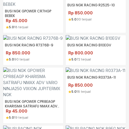
BUSI NGK RACING R2525-10
BUSI NGK GPOWER CR7HGP
Rp
850.000
BEBEK
5.0
30 terjual
Rp
45.000
5.0
18 terjual
BUSI NGK RACING R7376B-9
BUSI NGK RACING B10EGV
Rp
850.000
Rp
800.000
5.0
90 terjual
5.0
72 terjual
BUSI NGK RACING R0373A-11
Rp
850.000
5.0
18 terjual
BUSI NGK GPOWER CPR8EAGP
KHARISMA SATRIAFU NMAX ADV
VARIO NINJA250 VIXION
Rp
45.000
JUPITERMX NGK
5.0
19 terjual