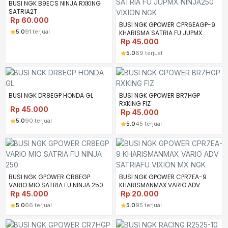
BUSI NGK B9ECS NINJA RXKING
SATRIA2T
Rp
60.000
BUSI NGK GPOWER CPR6EAGP-9
5.0
91 terjual
KHARISMA SATRIA FU JUPMX
NINJA250 VIXION NGK
Rp
45.000
5.0
69 terjual
BUSI NGK DR8EGP HONDA GL
BUSI NGK GPOWER BR7HGP
RXKING FIZ
Rp
45.000
Rp
45.000
5.0
90 terjual
5.0
45 terjual
BUSI NGK GPOWER CR8EGP
BUSI NGK GPOWER CPR7EA-9
VARIO MIO SATRIA FU NINJA 250
KHARISMANMAX VARIO ADV
SATRIAFU VIXION MX NGK
Rp
45.000
Rp
20.000
5.0
66 terjual
5.0
95 terjual