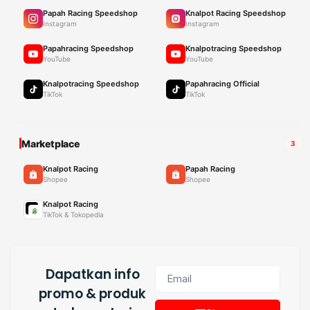
Papah Racing Speedshop
Knalpot Racing Speedshop
Instagram
Instagram
Papahracing Speedshop
Knalpotracing Speedshop
YouTube
YouTube
Knalpotracing Speedshop
Papahracing Official
TikTok
TikTok
Marketplace
3
Knalpot Racing
Papah Racing
Shopee
Shopee
Knalpot Racing
TikTok & Tokopedia
Dapatkan info
promo & produk