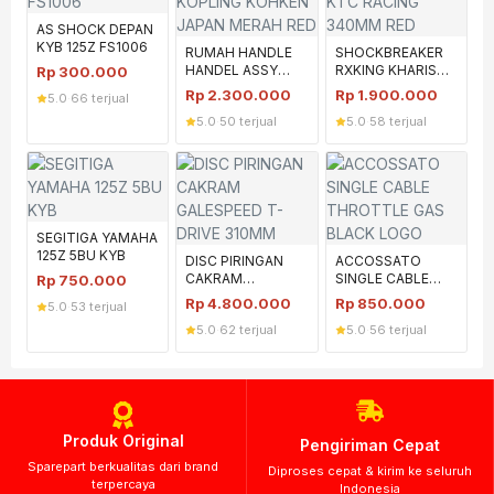
AS SHOCK DEPAN
KYB 125Z FS1006
RUMAH HANDLE
SHOCKBREAKER
HANDEL ASSY
RXKING KHARISMA
Rp
300.000
KOPLING KOHKEN
KTC RACING
Rp
2.300.000
Rp
1.900.000
5.0
·
66 terjual
JAPAN MERAH
340MM RED
5.0
·
50 terjual
5.0
·
58 terjual
RED
SEGITIGA YAMAHA
125Z 5BU KYB
DISC PIRINGAN
ACCOSSATO
CAKRAM
SINGLE CABLE
Rp
750.000
GALESPEED T-
THROTTLE GAS
Rp
4.800.000
Rp
850.000
5.0
·
53 terjual
DRIVE 310MM
BLACK LOGO
5.0
·
62 terjual
5.0
·
56 terjual
Produk Original
Pengiriman Cepat
Sparepart berkualitas dari brand
Diproses cepat & kirim ke seluruh
terpercaya
Indonesia