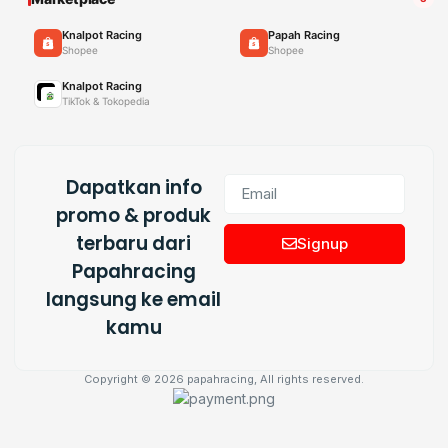
Knalpot Racing
Papah Racing
Shopee
Shopee
Knalpot Racing
TikTok & Tokopedia
Dapatkan info
promo & produk
terbaru dari
Signup
Papahracing
langsung ke email
kamu
Copyright © 2026 papahracing, All rights reserved.