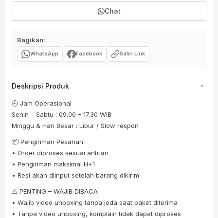
Chat
Bagikan:
WhatsApp
Facebook
Salin Link
Deskripsi Produk
🕘 Jam Operasional
Senin – Sabtu : 09.00 – 17.30 WIB
Minggu & Hari Besar : Libur / Slow respon
📦 Pengiriman Pesanan
• Order diproses sesuai antrian
• Pengiriman maksimal H+1
• Resi akan diinput setelah barang dikirim
⚠️ PENTING – WAJIB DIBACA
• Wajib video unboxing tanpa jeda saat paket diterima
• Tanpa video unboxing, komplain tidak dapat diproses