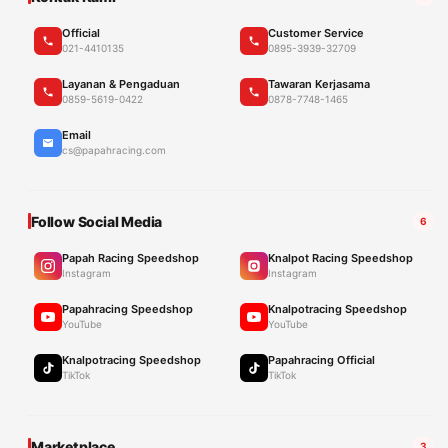
Official
Customer Service
021-4410135
0895-3939-32709
Layanan & Pengaduan
Tawaran Kerjasama
0859-5619-0422
0878-7748-1465
Email
cs@papahracing.com
Follow Social Media
6
Papah Racing Speedshop
Knalpot Racing Speedshop
Instagram
Instagram
Papahracing Speedshop
Knalpotracing Speedshop
YouTube
YouTube
Knalpotracing Speedshop
Papahracing Official
TikTok
TikTok
Marketplace
3