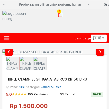
Produk racing pilihan untuk performa harian
Grat
0
Language
About Us
Contact Us
Lacak Paket
TRIPLE CLAMP SEGITIGA ATAS RCS KR150 BIRU
Brand:
RCS
·
Kategori:
Variasi & Sasis
5.0
|
|
100 Penilaian
63 Terjual
BARU
Rp
1.500.000