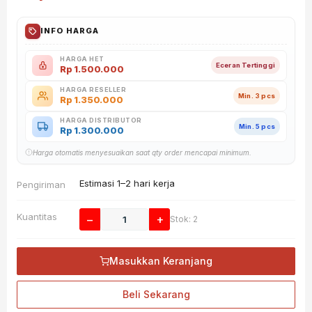
INFO HARGA
HARGA HET
Eceran Tertinggi
Rp
1.500.000
HARGA RESELLER
Min. 3 pcs
Rp
1.350.000
HARGA DISTRIBUTOR
Min. 5 pcs
Rp
1.300.000
Harga otomatis menyesuaikan saat qty order mencapai minimum.
Estimasi 1–2 hari kerja
Pengiriman
Kuantitas
−
+
Stok: 2
Masukkan Keranjang
Beli Sekarang