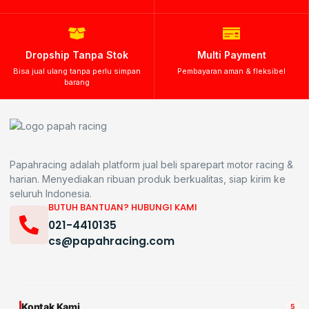
Dropship Tanpa Stok
Multi Payment
Bisa jual ulang tanpa perlu simpan
Pembayaran aman & fleksibel
barang
Papahracing adalah platform jual beli sparepart motor racing &
harian. Menyediakan ribuan produk berkualitas, siap kirim ke
seluruh Indonesia.
BUTUH BANTUAN? HUBUNGI KAMI
021-4410135
cs@papahracing.com
Kontak Kami
5