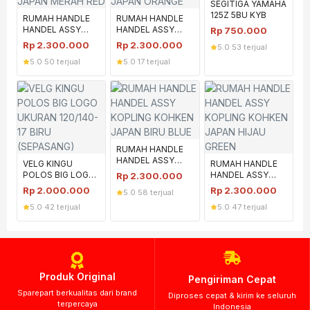
SEGITIGA YAMAHA
125Z 5BU KYB
RUMAH HANDLE
RUMAH HANDLE
HANDEL ASSY
HANDEL ASSY
Rp
750.000
KOPLING KOHKEN
KOPLING KOHKEN
Rp
2.300.000
Rp
2.300.000
5.0
·
53 terjual
JAPAN MERAH
JAPAN ORANGE
5.0
·
50 terjual
5.0
·
17 terjual
RED
RUMAH HANDLE
HANDEL ASSY
VELG KINGU
RUMAH HANDLE
KOPLING KOHKEN
POLOS BIG LOGO
HANDEL ASSY
Rp
2.300.000
JAPAN BIRU BLUE
UKURAN 120/140-
KOPLING KOHKEN
Rp
2.000.000
Rp
2.300.000
5.0
·
58 terjual
17 BIRU
JAPAN HIJAU
5.0
·
42 terjual
5.0
·
47 terjual
(SEPASANG)
GREEN
Produk Original
Pengiriman Cepat
Sparepart berkualitas dari brand
Diproses cepat & kirim ke seluruh
terpercaya
Indonesia