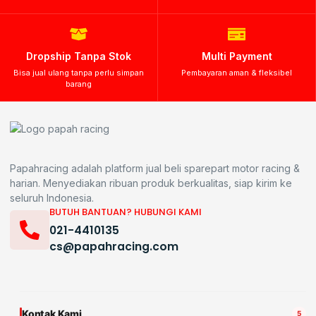
Dropship Tanpa Stok
Multi Payment
Bisa jual ulang tanpa perlu simpan
Pembayaran aman & fleksibel
barang
Papahracing adalah platform jual beli sparepart motor racing &
harian. Menyediakan ribuan produk berkualitas, siap kirim ke
seluruh Indonesia.
BUTUH BANTUAN? HUBUNGI KAMI
021-4410135
cs@papahracing.com
Kontak Kami
5