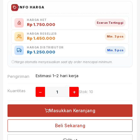
INFO HARGA
HARGA HET
Eceran Tertinggi
Rp
1.750.000
HARGA RESELLER
Min. 3 pcs
Rp
1.450.000
HARGA DISTRIBUTOR
Min. 5 pcs
Rp
1.250.000
Harga otomatis menyesuaikan saat qty order mencapai minimum.
Estimasi 1–2 hari kerja
Pengiriman
Kuantitas
−
+
Stok: 10
Masukkan Keranjang
Beli Sekarang