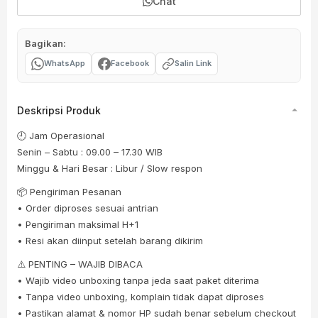
Chat
Bagikan:
WhatsApp
Facebook
Salin Link
Deskripsi Produk
🕘 Jam Operasional
Senin – Sabtu : 09.00 – 17.30 WIB
Minggu & Hari Besar : Libur / Slow respon
📦 Pengiriman Pesanan
• Order diproses sesuai antrian
• Pengiriman maksimal H+1
• Resi akan diinput setelah barang dikirim
⚠️ PENTING – WAJIB DIBACA
• Wajib video unboxing tanpa jeda saat paket diterima
• Tanpa video unboxing, komplain tidak dapat diproses
• Pastikan alamat & nomor HP sudah benar sebelum checkout