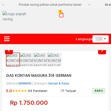
Produk racing pilihan untuk performa harian
Grat
0
Language
About Us
Contact Us
Lacak Paket
GAS KONTAN MAGURA 314 GERMAN
Brand:
GERMAN
·
Kategori:
Variasi & Sasis
5.0
|
|
64 Penilaian
71 Terjual
BARU
Rp
1.750.000