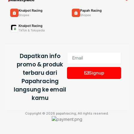
Knalpot Racing
Papah Racing
Shopee
Shopee
Knalpot Racing
TikTok & Tokopedia
Dapatkan info
promo & produk
terbaru dari
Signup
Papahracing
langsung ke email
kamu
Copyright © 2026 papahracing, All rights reserved.