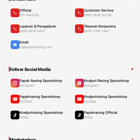
Official
Customer Service
021-4410135
0895-3939-32709
Layanan & Pengaduan
Tawaran Kerjasama
0859-5619-0422
0878-7748-1465
Email
cs@papahracing.com
Follow Social Media
6
Papah Racing Speedshop
Knalpot Racing Speedshop
Instagram
Instagram
Papahracing Speedshop
Knalpotracing Speedshop
YouTube
YouTube
Knalpotracing Speedshop
Papahracing Official
TikTok
TikTok
Marketplace
3