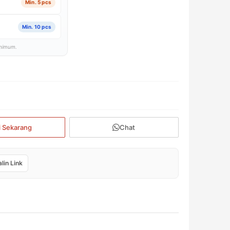
Min. 5 pcs
Min. 10 pcs
inimum.
i Sekarang
Chat
lin Link