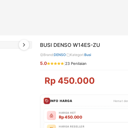
BUSI DENSO W14ES-ZU
Brand:
DENSO
·
Kategori:
Busi
5.0
|
23 Penilaian
Rp
450.000
INFO HARGA
Hemat den
HARGA HET
Rp
450.000
HARGA RESELLER