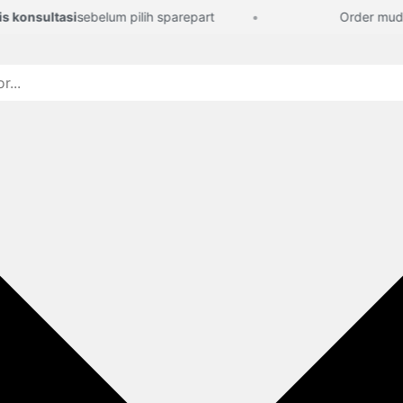
konsultasi
sebelum pilih sparepart
Order mudah,