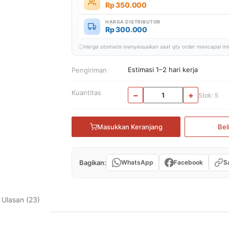
Rp
350.000
HARGA DISTRIBUTOR
Rp
300.000
Harga otomatis menyesuaikan saat qty order mencapai m
Estimasi 1–2 hari kerja
Pengiriman
Kuantitas
−
+
Stok: 5
Masukkan Keranjang
Bel
Bagikan:
WhatsApp
Facebook
Sa
Ulasan (23)