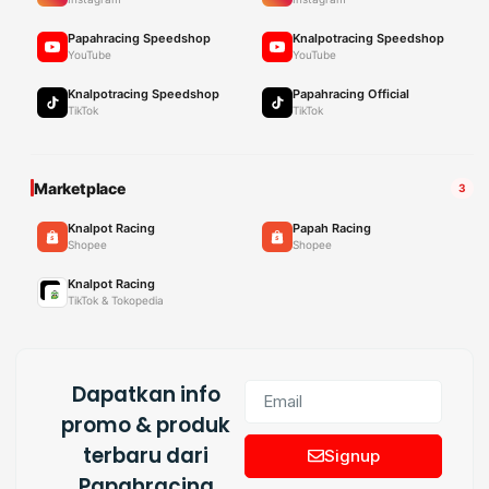
Papahracing Speedshop
Knalpotracing Speedshop
YouTube
YouTube
Knalpotracing Speedshop
Papahracing Official
TikTok
TikTok
Marketplace
3
Knalpot Racing
Papah Racing
Shopee
Shopee
Knalpot Racing
TikTok & Tokopedia
Dapatkan info
promo & produk
terbaru dari
Signup
Papahracing