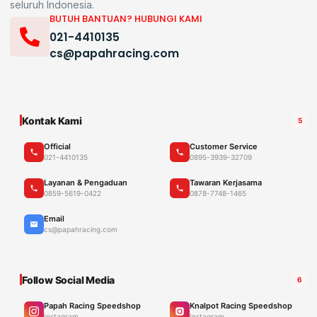
seluruh Indonesia.
BUTUH BANTUAN? HUBUNGI KAMI
021-4410135
cs@papahracing.com
Kontak Kami
5
Official
Customer Service
021-4410135
0895-3939-32709
Layanan & Pengaduan
Tawaran Kerjasama
0859-5619-0422
0878-7748-1465
Email
cs@papahracing.com
Follow Social Media
6
Papah Racing Speedshop
Knalpot Racing Speedshop
Instagram
Instagram