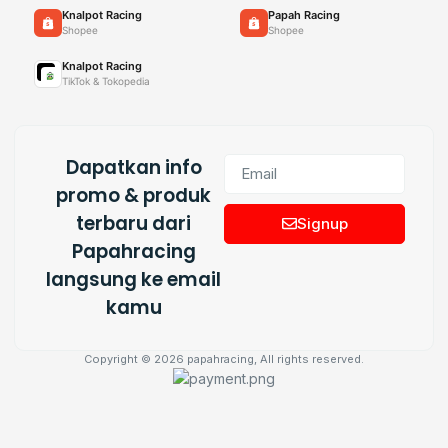
Knalpot Racing
Papah Racing
Shopee
Shopee
Knalpot Racing
TikTok & Tokopedia
Dapatkan info
promo & produk
terbaru dari
Signup
Papahracing
langsung ke email
kamu
Copyright © 2026 papahracing, All rights reserved.