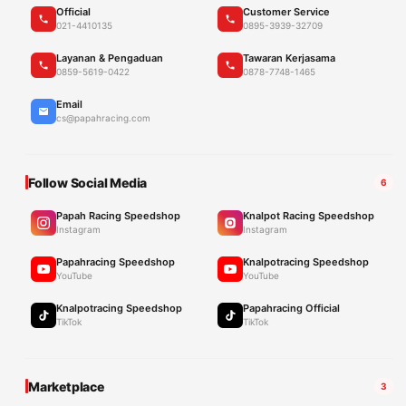
Official
Customer Service
021-4410135
0895-3939-32709
Layanan & Pengaduan
Tawaran Kerjasama
0859-5619-0422
0878-7748-1465
Email
cs@papahracing.com
Follow Social Media
6
Papah Racing Speedshop
Knalpot Racing Speedshop
Instagram
Instagram
Papahracing Speedshop
Knalpotracing Speedshop
YouTube
YouTube
Knalpotracing Speedshop
Papahracing Official
TikTok
TikTok
Marketplace
3