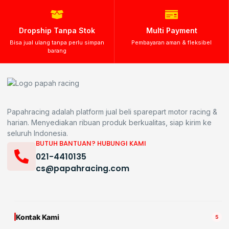
Dropship Tanpa Stok
Multi Payment
Bisa jual ulang tanpa perlu simpan
Pembayaran aman & fleksibel
barang
Papahracing adalah platform jual beli sparepart motor racing &
harian. Menyediakan ribuan produk berkualitas, siap kirim ke
seluruh Indonesia.
BUTUH BANTUAN? HUBUNGI KAMI
021-4410135
cs@papahracing.com
Kontak Kami
5