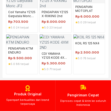
PENGAPIAN
MOTOPLAT
Coil Yamaha YZ125
PENGAPIAN YZ125
Garputala Moric
X-RXKING 2nd
Rp
6.000.000
JF2
Rp
703.500
Rp
8.000.000
5.0
·
29 terjual
5.0
·
24 terjual
5.0
·
23 terjual
KOIL RS 125 NX4
PENGAPIAN KTM
Rp
2.500.000
ENDURO
CDI YAMAHA
YZ125 KODE 4XM
Rp
9.500.000
5.0
·
78 terjual
2ND
Rp
5.300.000
5.0
·
88 terjual
5.0
·
71 terjual
Produk Original
Pengiriman Cepat
Sparepart berkualitas dari brand
Diproses cepat & kirim ke seluruh
terpercaya
Indonesia