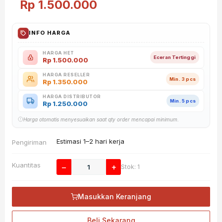
Rp
1.500.000
INFO HARGA
HARGA HET
Eceran Tertinggi
Rp
1.500.000
HARGA RESELLER
Min. 3 pcs
Rp
1.350.000
HARGA DISTRIBUTOR
Min. 5 pcs
Rp
1.250.000
Harga otomatis menyesuaikan saat qty order mencapai minimum.
Estimasi 1–2 hari kerja
Pengiriman
Kuantitas
−
+
Stok: 1
Masukkan Keranjang
Beli Sekarang