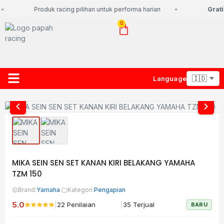
Produk racing pilihan untuk performa harian
Gratis
0
Language
About Us
Contact Us
Lacak Paket
MIKA SEIN SEN SET KANAN KIRI BELAKANG YAMAHA
TZM 150
Brand:
Yamaha
·
Kategori:
Pengapian
5.0
|
|
22 Penilaian
35 Terjual
BARU