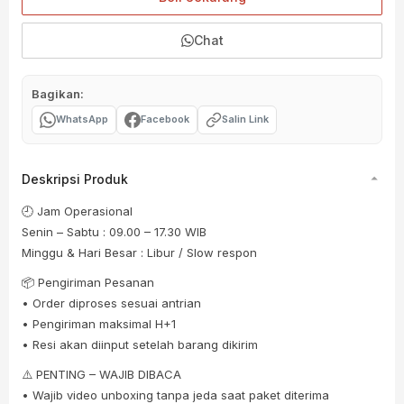
Chat
Bagikan:
WhatsApp
Facebook
Salin Link
Deskripsi Produk
🕘 Jam Operasional
Senin – Sabtu : 09.00 – 17.30 WIB
Minggu & Hari Besar : Libur / Slow respon
📦 Pengiriman Pesanan
• Order diproses sesuai antrian
• Pengiriman maksimal H+1
• Resi akan diinput setelah barang dikirim
⚠️ PENTING – WAJIB DIBACA
• Wajib video unboxing tanpa jeda saat paket diterima