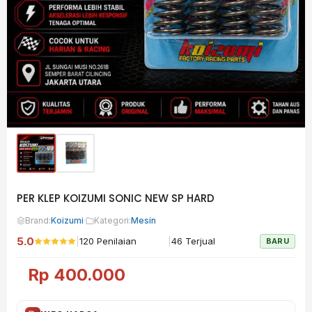
PER KLEP KOIZUMI SONIC NEW SP HARD
Brand:
Koizumi
·
Kategori:
Mesin
5.0
|
|
120 Penilaian
46 Terjual
BARU
Rp
400.000