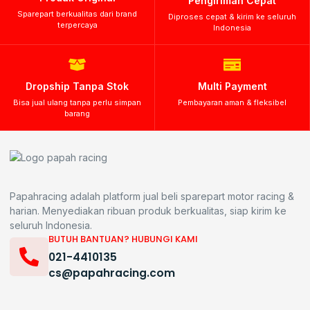
Pengiriman Cepat
Sparepart berkualitas dari brand
Diproses cepat & kirim ke seluruh
terpercaya
Indonesia
Dropship Tanpa Stok
Multi Payment
Bisa jual ulang tanpa perlu simpan
Pembayaran aman & fleksibel
barang
Papahracing adalah platform jual beli sparepart motor racing &
harian. Menyediakan ribuan produk berkualitas, siap kirim ke
seluruh Indonesia.
BUTUH BANTUAN? HUBUNGI KAMI
021-4410135
cs@papahracing.com