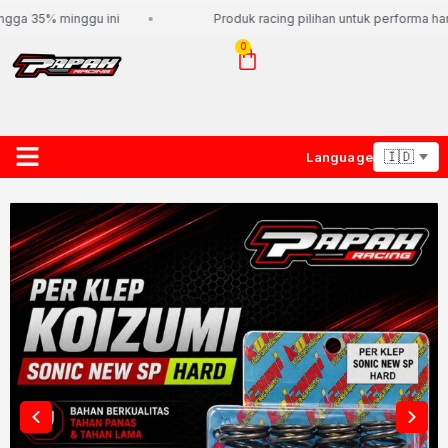
gga 35% minggu ini
Produk racing pilihan untuk performa hari
0
Language
About Us
Contact Us
Lacak Paket