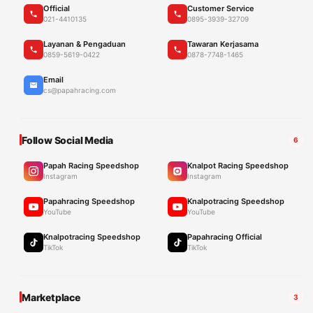
Official
Customer Service
021-4410135
0895-3939-32709
Layanan & Pengaduan
Tawaran Kerjasama
0859-5619-0422
0878-7748-1465
Email
cs@papahracing.com
Follow Social Media
6
Papah Racing Speedshop
Knalpot Racing Speedshop
Instagram
Instagram
Papahracing Speedshop
Knalpotracing Speedshop
YouTube
YouTube
Knalpotracing Speedshop
Papahracing Official
TikTok
TikTok
Marketplace
3