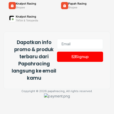
Knalpot Racing
Papah Racing
Shopee
Shopee
Knalpot Racing
TikTok & Tokopedia
Dapatkan info
promo & produk
terbaru dari
Signup
Papahracing
langsung ke email
kamu
Copyright © 2026 papahracing, All rights reserved.