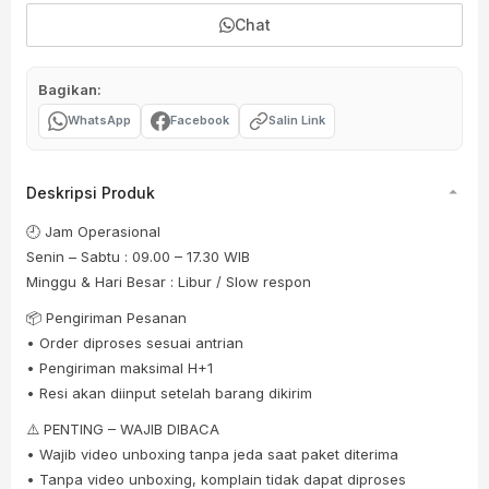
Chat
Bagikan:
WhatsApp
Facebook
Salin Link
Deskripsi Produk
🕘 Jam Operasional
Senin – Sabtu : 09.00 – 17.30 WIB
Minggu & Hari Besar : Libur / Slow respon
📦 Pengiriman Pesanan
• Order diproses sesuai antrian
• Pengiriman maksimal H+1
• Resi akan diinput setelah barang dikirim
⚠️ PENTING – WAJIB DIBACA
• Wajib video unboxing tanpa jeda saat paket diterima
• Tanpa video unboxing, komplain tidak dapat diproses