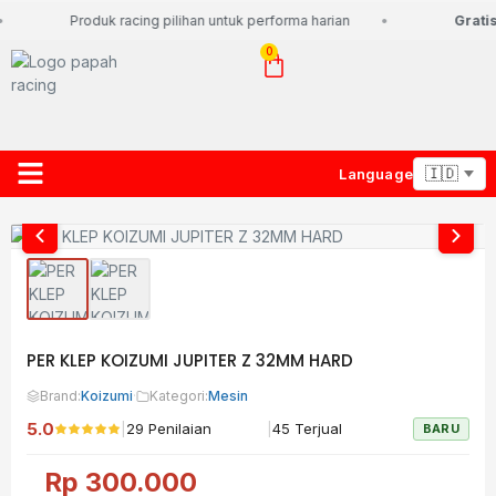
Produk racing pilihan untuk performa harian
Gratis
0
Language
About Us
Contact Us
Lacak Paket
PER KLEP KOIZUMI JUPITER Z 32MM HARD
Brand:
Koizumi
·
Kategori:
Mesin
5.0
|
|
29 Penilaian
45 Terjual
BARU
Rp
300.000