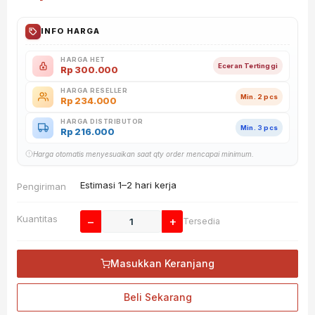
INFO HARGA
HARGA HET
Eceran Tertinggi
Rp
300.000
HARGA RESELLER
Min. 2 pcs
Rp
234.000
HARGA DISTRIBUTOR
Min. 3 pcs
Rp
216.000
Harga otomatis menyesuaikan saat qty order mencapai minimum.
Estimasi 1–2 hari kerja
Pengiriman
Kuantitas
−
+
Tersedia
Masukkan Keranjang
Beli Sekarang