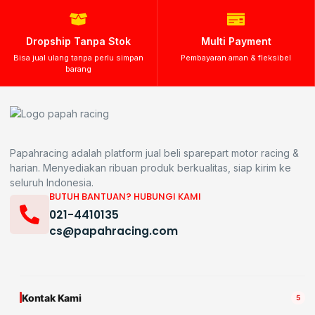
Dropship Tanpa Stok
Multi Payment
Bisa jual ulang tanpa perlu simpan
Pembayaran aman & fleksibel
barang
Papahracing adalah platform jual beli sparepart motor racing &
harian. Menyediakan ribuan produk berkualitas, siap kirim ke
seluruh Indonesia.
BUTUH BANTUAN? HUBUNGI KAMI
021-4410135
cs@papahracing.com
Kontak Kami
5