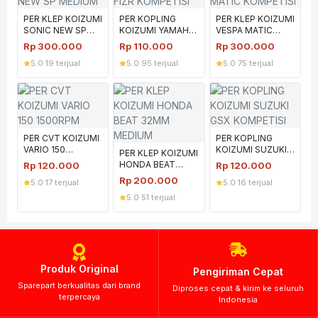
PER KLEP KOIZUMI
PER KOPLING
PER KLEP KOIZUMI
SONIC NEW SP
KOIZUMI YAMAHA
VESPA MATIC
MEDIUM
FIZR KOMPETISI
KOMPETISI
Rp
300.000
Rp
110.000
Rp
300.000
5.0
·
19 terjual
5.0
·
95 terjual
5.0
·
75 terjual
PER CVT KOIZUMI
PER KOPLING
VARIO 150
KOIZUMI SUZUKI
PER KLEP KOIZUMI
1500RPM
GSX KOMPETISI
HONDA BEAT
Rp
120.000
Rp
120.000
32MM MEDIUM
Rp
200.000
5.0
·
17 terjual
5.0
·
16 terjual
5.0
·
51 terjual
Produk Original
Pengiriman Cepat
Sparepart berkualitas dari brand
Diproses cepat & kirim ke seluruh
terpercaya
Indonesia