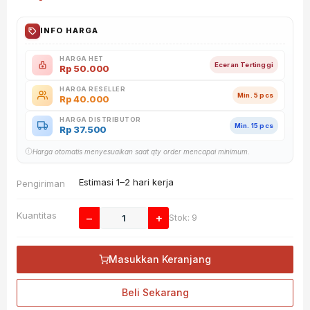
INFO HARGA
HARGA HET
Eceran Tertinggi
Rp
50.000
HARGA RESELLER
Min. 5 pcs
Rp
40.000
HARGA DISTRIBUTOR
Min. 15 pcs
Rp
37.500
Harga otomatis menyesuaikan saat qty order mencapai minimum.
Estimasi 1–2 hari kerja
Pengiriman
Kuantitas
−
+
Stok: 9
Masukkan Keranjang
Beli Sekarang