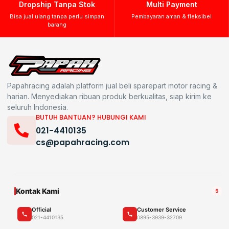
Dropship Tanpa Stok
Multi Payment
Bisa jual ulang tanpa perlu simpan
Pembayaran aman & fleksibel
barang
Papahracing adalah platform jual beli sparepart motor racing &
harian. Menyediakan ribuan produk berkualitas, siap kirim ke
seluruh Indonesia.
BUTUH BANTUAN? HUBUNGI KAMI
021-4410135
cs@papahracing.com
Kontak Kami
5
Official
Customer Service
021-4410135
0895-3939-32709