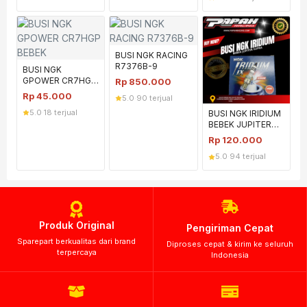
BUSI NGK RACING
R7376B-9
BUSI NGK
GPOWER CR7HGP
Rp
850.000
BEBEK
Rp
45.000
5.0
·
90 terjual
5.0
·
18 terjual
BUSI NGK IRIDIUM
BEBEK JUPITER
SUPRA NGK
Rp
120.000
5.0
·
94 terjual
Produk Original
Pengiriman Cepat
Sparepart berkualitas dari brand
Diproses cepat & kirim ke seluruh
terpercaya
Indonesia