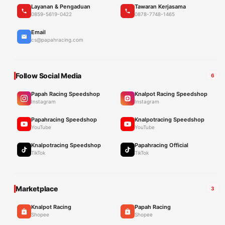
Layanan & Pengaduan
Tawaran Kerjasama
0859-5619-0422
0878-7748-1465
Email
cs@papahracing.com
Follow Social Media
6
Papah Racing Speedshop
Knalpot Racing Speedshop
Instagram
Instagram
Papahracing Speedshop
Knalpotracing Speedshop
YouTube
YouTube
Knalpotracing Speedshop
Papahracing Official
TikTok
TikTok
Marketplace
3
Knalpot Racing
Papah Racing
Shopee
Shopee