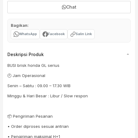
Chat
Bagikan:
WhatsApp
Facebook
Salin Link
Deskripsi Produk
BUSI brisk honda GL serius
🕘 Jam Operasional
Senin – Sabtu : 09.00 – 17.30 WIB
Minggu & Hari Besar : Libur / Slow respon
📦 Pengiriman Pesanan
• Order diproses sesuai antrian
• Pengiriman maksimal H+1