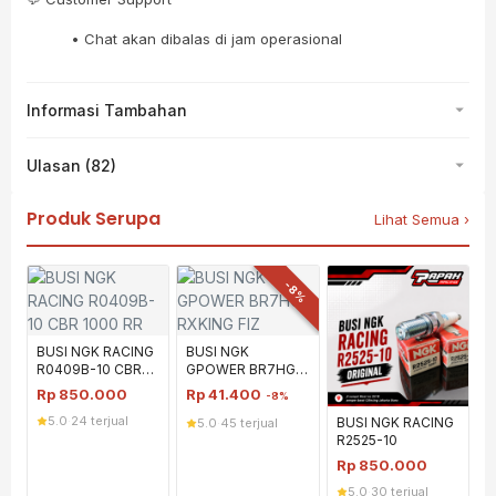
• Chat akan dibalas di jam operasional
Informasi Tambahan
Ulasan (82)
Produk Serupa
Lihat Semua ›
-8%
BUSI NGK RACING
BUSI NGK
R0409B-10 CBR
GPOWER BR7HGP
1000 RR
RXKING FIZ
Rp
850.000
Rp
41.400
-8%
5.0
·
24 terjual
BUSI NGK RACING
5.0
·
45 terjual
R2525-10
Rp
850.000
5.0
·
30 terjual