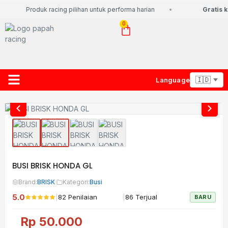
Produk racing pilihan untuk performa harian
Gratis ko
0
Language
About Us
Contact Us
Lacak Paket
BUSI BRISK HONDA GL
Brand:
BRISK
·
Kategori:
Busi
5.0
|
|
82 Penilaian
86 Terjual
BARU
Rp
50.000