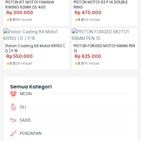
PISTON KIT MOTO1 YAMAHA
PISTON MOTO1 63 P.14 DOUBLE
RXKING 62MM OS 400
RING
Rp
300.000
Rp
470.000
5.0
96 terjual
5.0
50 terjual
Piston Casting Kit Moto1 KR150 (
PISTON FORGED MOTO1 68MM PEN
D ) P.15
13
Rp
550.000
Rp
625.000
5.0
28 terjual
5.0
75 terjual
Semua Kategori
MESIN
OLI
SASIS
PENGAPIAN