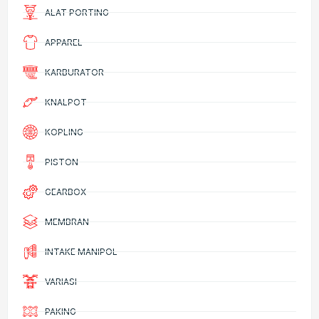
ALAT PORTING
APPAREL
KARBURATOR
KNALPOT
KOPLING
PISTON
GEARBOX
MEMBRAN
INTAKE MANIPOL
VARIASI
PAKING