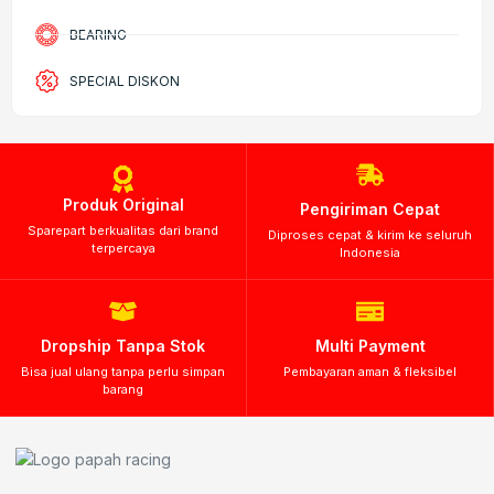
BEARING
SPECIAL DISKON
Produk Original
Pengiriman Cepat
Sparepart berkualitas dari brand
Diproses cepat & kirim ke seluruh
terpercaya
Indonesia
Dropship Tanpa Stok
Multi Payment
Bisa jual ulang tanpa perlu simpan
Pembayaran aman & fleksibel
barang