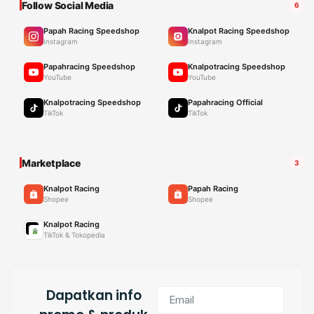
Follow Social Media
6
Papah Racing Speedshop
Knalpot Racing Speedshop
Instagram
Instagram
Papahracing Speedshop
Knalpotracing Speedshop
YouTube
YouTube
Knalpotracing Speedshop
Papahracing Official
TikTok
TikTok
Marketplace
3
Knalpot Racing
Papah Racing
Shopee
Shopee
Knalpot Racing
TikTok & Tokopedia
Dapatkan info