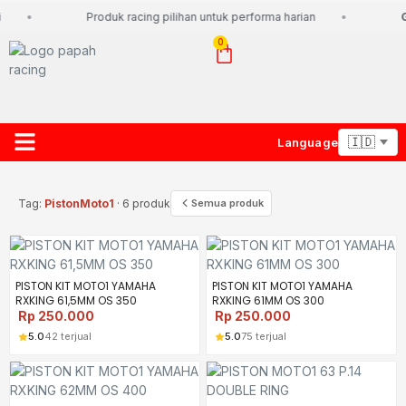
Produk racing pilihan untuk performa harian
G
0
Language
About Us
Contact Us
Lacak Paket
Tag:
PistonMoto1
· 6 produk
Semua produk
PISTON KIT MOTO1 YAMAHA
PISTON KIT MOTO1 YAMAHA
RXKING 61,5MM OS 350
RXKING 61MM OS 300
Rp
250.000
Rp
250.000
5.0
42 terjual
5.0
75 terjual