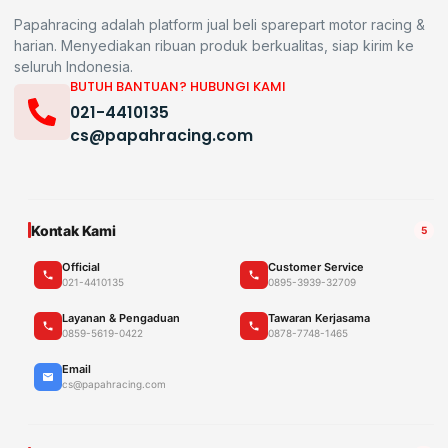
Papahracing adalah platform jual beli sparepart motor racing &
harian. Menyediakan ribuan produk berkualitas, siap kirim ke
seluruh Indonesia.
BUTUH BANTUAN? HUBUNGI KAMI
021-4410135
cs@papahracing.com
Kontak Kami
5
Official
Customer Service
021-4410135
0895-3939-32709
Layanan & Pengaduan
Tawaran Kerjasama
0859-5619-0422
0878-7748-1465
Email
cs@papahracing.com