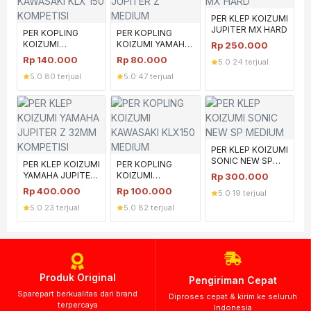
PER KLEP KOIZUMI
JUPITER MX HARD
PER KOPLING
PER KOPLING
KOIZUMI
KOIZUMI YAMAHA
Rp
250.000
KAWASAKI KLX 150
JUPITER Z
Rp
140.000
Rp
80.000
5.0
·
24 terjual
KOMPETISI
MEDIUM
5.0
·
80 terjual
5.0
·
47 terjual
PER KLEP KOIZUMI
SONIC NEW SP
PER KLEP KOIZUMI
PER KOPLING
MEDIUM
YAMAHA JUPITER
KOIZUMI
Rp
300.000
Z 32MM
KAWASAKI KLX150
Rp
400.000
Rp
100.000
5.0
·
19 terjual
KOMPETISI
MEDIUM
5.0
·
23 terjual
5.0
·
82 terjual
Produk Original
Pengiriman Cepat
Sparepart berkualitas dari brand
Diproses cepat & kirim ke seluruh
terpercaya
Indonesia