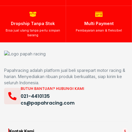
Dropship Tanpa Stok
Multi Payment
Bisa jual ulang tanpa perlu simpan
Pembayaran aman & fleksibel
barang
Papahracing adalah platform jual beli sparepart motor racing &
harian. Menyediakan ribuan produk berkualitas, siap kirim ke
seluruh Indonesia.
BUTUH BANTUAN? HUBUNGI KAMI
021-4410135
cs@papahracing.com
Kontak Kami
5