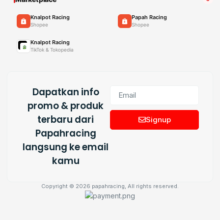
Knalpot Racing
Papah Racing
Shopee
Shopee
Knalpot Racing
TikTok & Tokopedia
Dapatkan info
promo & produk
terbaru dari
Signup
Papahracing
langsung ke email
kamu
Copyright © 2026 papahracing, All rights reserved.