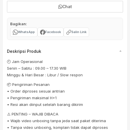
Chat
Bagikan:
WhatsApp
Facebook
Salin Link
Deskripsi Produk
🕘 Jam Operasional
Senin – Sabtu : 09.00 – 17.30 WIB
Minggu & Hari Besar : Libur / Slow respon
📦 Pengiriman Pesanan
• Order diproses sesuai antrian
• Pengiriman maksimal H+1
• Resi akan diinput setelah barang dikirim
⚠️ PENTING – WAJIB DIBACA
• Wajib video unboxing tanpa jeda saat paket diterima
• Tanpa video unboxing, komplain tidak dapat diproses