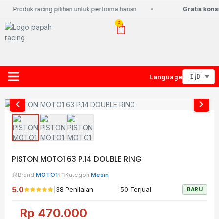
Produk racing pilihan untuk performa harian
Gratis konsu
0
Language
About Us
Contact Us
Lacak Paket
PISTON MOTO1 63 P.14 DOUBLE RING
Brand:
MOTO1
·
Kategori:
Mesin
5.0
|
|
38 Penilaian
50 Terjual
BARU
Rp
470.000