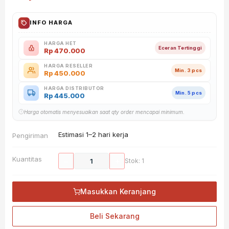
INFO HARGA
HARGA HET
Eceran Tertinggi
Rp
470.000
HARGA RESELLER
Min. 3 pcs
Rp
450.000
HARGA DISTRIBUTOR
Min. 5 pcs
Rp
445.000
Harga otomatis menyesuaikan saat qty order mencapai minimum.
Estimasi 1–2 hari kerja
Pengiriman
Kuantitas
−
+
Stok: 1
Masukkan Keranjang
Beli Sekarang