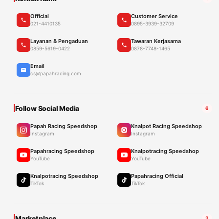
Official
Customer Service
021-4410135
0895-3939-32709
Layanan & Pengaduan
Tawaran Kerjasama
0859-5619-0422
0878-7748-1465
Email
cs@papahracing.com
Follow Social Media
6
Papah Racing Speedshop
Knalpot Racing Speedshop
Instagram
Instagram
Papahracing Speedshop
Knalpotracing Speedshop
YouTube
YouTube
Knalpotracing Speedshop
Papahracing Official
TikTok
TikTok
Marketplace
3