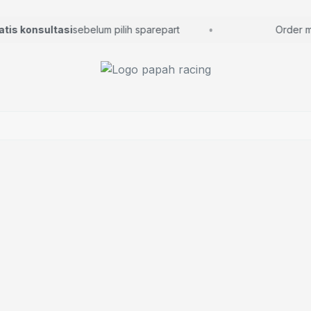
s konsultasi
sebelum pilih sparepart
Order muda