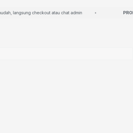
h, langsung checkout atau chat admin
PROMO