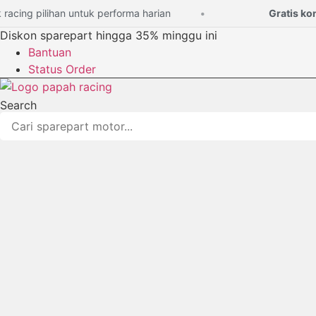
Lewati
ing pilihan untuk performa harian
Gratis konsul
ke
Diskon sparepart hingga 35% minggu ini
konten
Bantuan
Status Order
Search