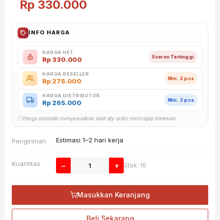
Rp
330.000
INFO HARGA
HARGA HET
Eceran Tertinggi
Rp
330.000
HARGA RESELLER
Min. 2 pcs
Rp
275.000
HARGA DISTRIBUTOR
Min. 3 pcs
Rp
265.000
Harga otomatis menyesuaikan saat qty order mencapai minimum.
Estimasi 1–2 hari kerja
Pengiriman
Kuantitas
−
+
Stok: 10
Masukkan Keranjang
Beli Sekarang