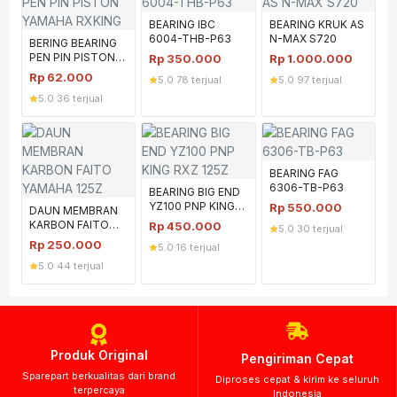
BEARING IBC
BEARING KRUK AS
6004-THB-P63
N-MAX S720
BERING BEARING
PEN PIN PISTON
Rp
350.000
Rp
1.000.000
YAMAHA RXKING
Rp
62.000
5.0
·
78 terjual
5.0
·
97 terjual
5.0
·
36 terjual
BEARING FAG
6306-TB-P63
BEARING BIG END
YZ100 PNP KING
Rp
550.000
DAUN MEMBRAN
RXZ 125Z
KARBON FAITO
Rp
450.000
5.0
·
30 terjual
YAMAHA 125Z
Rp
250.000
5.0
·
16 terjual
5.0
·
44 terjual
Produk Original
Pengiriman Cepat
Sparepart berkualitas dari brand
Diproses cepat & kirim ke seluruh
terpercaya
Indonesia