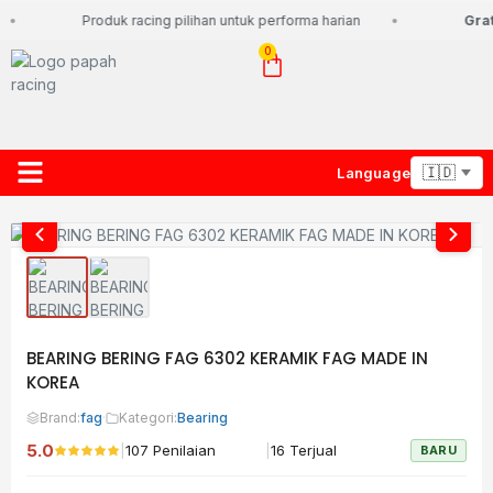
Produk racing pilihan untuk performa harian
Grati
0
Language
About Us
Contact Us
Lacak Paket
BEARING BERING FAG 6302 KERAMIK FAG MADE IN
KOREA
Brand:
fag
·
Kategori:
Bearing
5.0
|
|
107 Penilaian
16 Terjual
BARU