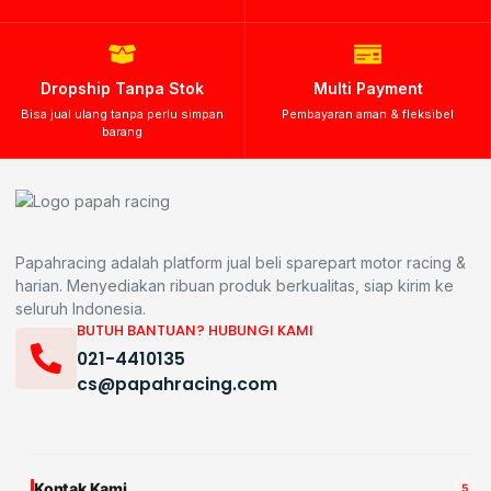
Dropship Tanpa Stok
Multi Payment
Bisa jual ulang tanpa perlu simpan
Pembayaran aman & fleksibel
barang
Papahracing adalah platform jual beli sparepart motor racing &
harian. Menyediakan ribuan produk berkualitas, siap kirim ke
seluruh Indonesia.
BUTUH BANTUAN? HUBUNGI KAMI
021-4410135
cs@papahracing.com
Kontak Kami
5