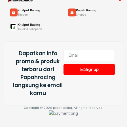
Knalpot Racing
Papah Racing
Shopee
Shopee
Knalpot Racing
TikTok & Tokopedia
Dapatkan info
promo & produk
terbaru dari
Signup
Papahracing
langsung ke email
kamu
Copyright © 2026 papahracing, All rights reserved.