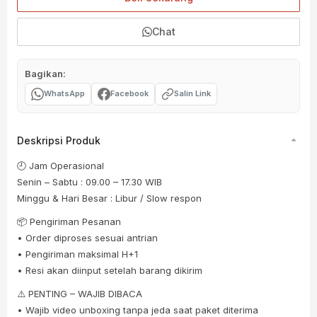
Chat
Bagikan:
WhatsApp
Facebook
Salin Link
Deskripsi Produk
🕘 Jam Operasional
Senin – Sabtu : 09.00 – 17.30 WIB
Minggu & Hari Besar : Libur / Slow respon
📦 Pengiriman Pesanan
• Order diproses sesuai antrian
• Pengiriman maksimal H+1
• Resi akan diinput setelah barang dikirim
⚠️ PENTING – WAJIB DIBACA
• Wajib video unboxing tanpa jeda saat paket diterima