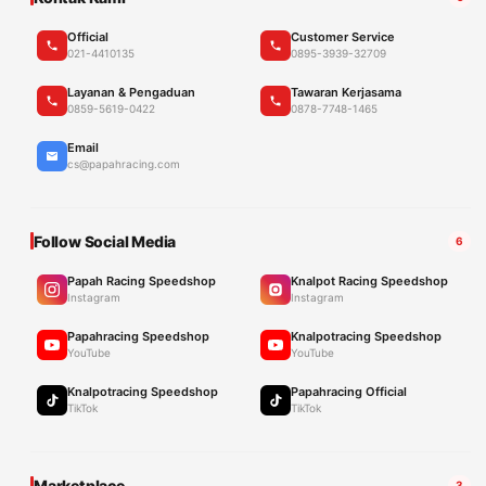
Official
Customer Service
021-4410135
0895-3939-32709
Layanan & Pengaduan
Tawaran Kerjasama
0859-5619-0422
0878-7748-1465
Email
cs@papahracing.com
Follow Social Media
6
Papah Racing Speedshop
Knalpot Racing Speedshop
Instagram
Instagram
Papahracing Speedshop
Knalpotracing Speedshop
YouTube
YouTube
Knalpotracing Speedshop
Papahracing Official
TikTok
TikTok
Marketplace
3