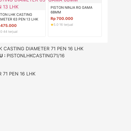
PISTON NINJA RG GAMA
68MM
STON LHK CASTING
Rp
700.000
AMETER 63 PEN 13 LHK
5.0
·
16 terjual
p
475.000
.0
·
44 terjual
K CASTING DIAMETER 71 PEN 16 LHK
U :
PISTONLHKCASTING71/16
 71 PEN 16 LHK