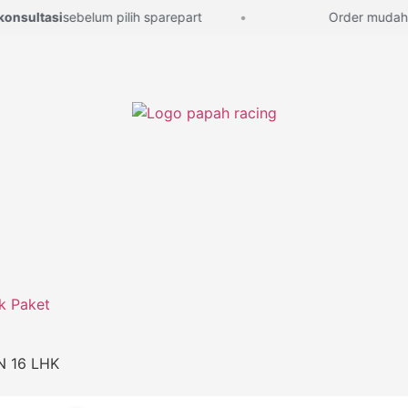
sultasi
sebelum pilih sparepart
Order mudah, la
k Paket
N 16 LHK