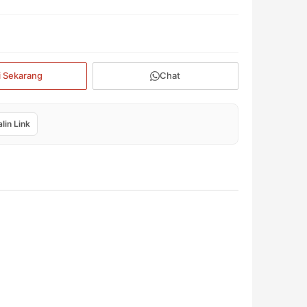
i Sekarang
Chat
lin Link