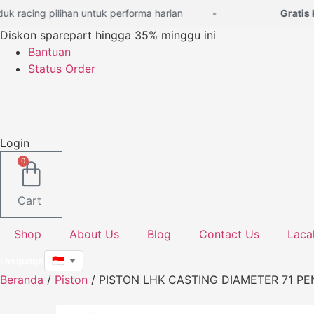
Lewati
racing pilihan untuk performa harian
Gratis kon
ke
Diskon sparepart hingga 35% minggu ini
konten
Bantuan
Status Order
Login
0
Cart
Shop
About Us
Blog
Contact Us
Laca
Language
Beranda
/
Piston
/ PISTON LHK CASTING DIAMETER 71 PE