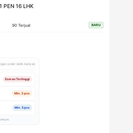
1 PEN 16 LHK
|
90 Terjual
BARU
gan order lebih banyak
Eceran Tertinggi
Min. 3 pcs
Min. 5 pcs
inimum.