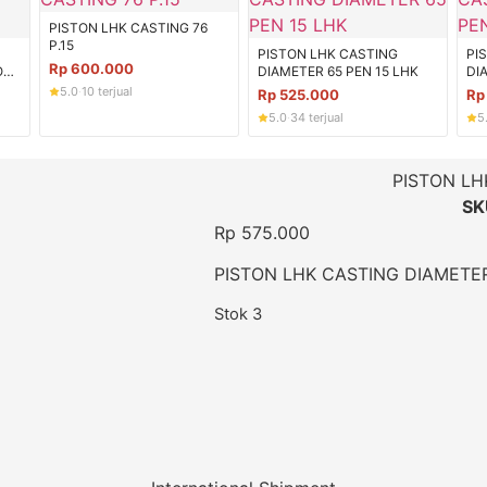
PISTON LHK CASTING 76
P.15
PISTON LHK CASTING
PI
Rp
600.000
OS
DIAMETER 65 PEN 15 LHK
DI
5.0
·
10 terjual
Rp
525.000
R
5.0
·
34 terjual
5
PISTON LH
SK
Rp
575.000
PISTON LHK CASTING DIAMETER
Stok 3