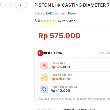
PISTON LHK CASTING DIAMETER 7
Brand:
LHK
·
Kategori:
Piston
5.0
|
116 Penilaian
Rp
575.000
INFO HARGA
Hemat den
HARGA HET
Rp
575.000
HARGA RESELLER
Rp
475.000
HARGA DISTRIBUTOR
Rp
410.000
Harga otomatis menyesuaikan saat qty order mencapai m
Estimasi 1–2 hari kerja
Pengiriman