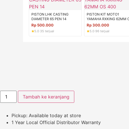
PISTON LHK CASTING
PISTON KIT MOTO1
DIAMETER 65 PEN 14
YAMAHA RXKING 62MM 
400
Rp
500.000
Rp
300.000
5.0
·
35 terjual
5.0
·
96 terjual
Kuantitas
Tambah ke keranjang
PISTON
LHK
CASTING
DIAMETER
Pickup: Available today at store
71
PEN
1 Year Local Official Distributor Warranty
16