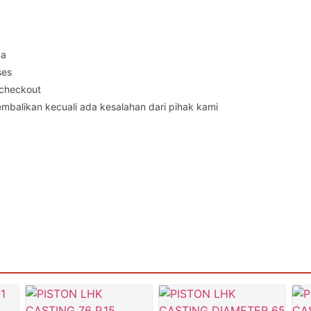
ma
ses
 checkout
embalikan kecuali ada kesalahan dari pihak kami