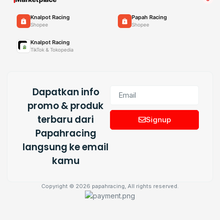
Knalpot Racing
Papah Racing
Shopee
Shopee
Knalpot Racing
TikTok & Tokopedia
Dapatkan info
promo & produk
terbaru dari
Signup
Papahracing
langsung ke email
kamu
Copyright © 2026 papahracing, All rights reserved.