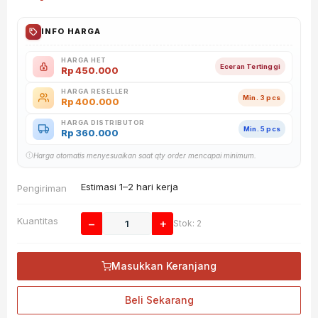
INFO HARGA
HARGA HET
Eceran Tertinggi
Rp
450.000
HARGA RESELLER
Min. 3 pcs
Rp
400.000
HARGA DISTRIBUTOR
Min. 5 pcs
Rp
360.000
Harga otomatis menyesuaikan saat qty order mencapai minimum.
Estimasi 1–2 hari kerja
Pengiriman
Kuantitas
−
+
Stok: 2
Masukkan Keranjang
Beli Sekarang