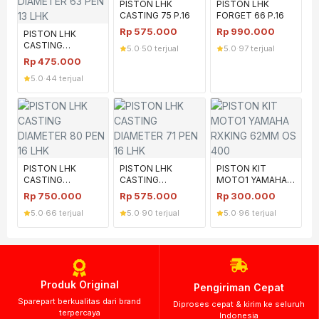
PISTON LHK
PISTON LHK
CASTING 75 P.16
FORGET 66 P.16
Rp
575.000
Rp
990.000
PISTON LHK
CASTING
5.0
·
50 terjual
5.0
·
97 terjual
DIAMETER 63 PEN
Rp
475.000
13 LHK
5.0
·
44 terjual
PISTON LHK
PISTON LHK
PISTON KIT
CASTING
CASTING
MOTO1 YAMAHA
DIAMETER 80 PEN
DIAMETER 71 PEN
RXKING 62MM OS
Rp
750.000
Rp
575.000
Rp
300.000
16 LHK
16 LHK
400
5.0
·
66 terjual
5.0
·
90 terjual
5.0
·
96 terjual
Produk Original
Pengiriman Cepat
Sparepart berkualitas dari brand
Diproses cepat & kirim ke seluruh
terpercaya
Indonesia