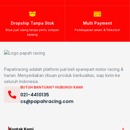
Dropship Tanpa Stok
Multi Payment
Bisa jual ulang tanpa perlu simpan
Pembayaran aman & fleksibel
barang
Papahracing adalah platform jual beli sparepart motor racing &
harian. Menyediakan ribuan produk berkualitas, siap kirim ke
seluruh Indonesia.
BUTUH BANTUAN? HUBUNGI KAMI
021-4410135
cs@papahracing.com
Kontak Kami
5