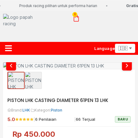
Produk racing pilihan untuk performa harian
Gratis 
0
Language
About Us
Contact Us
Lacak Paket
PISTON LHK CASTING DIAMETER 61PEN 13 LHK
Brand:
LHK
·
Kategori:
Piston
5.0
|
|
6 Penilaian
66 Terjual
BARU
Rp
450.000