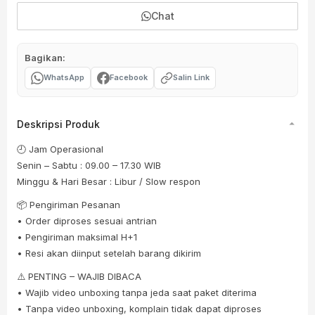
Chat
Bagikan:
WhatsApp
Facebook
Salin Link
Deskripsi Produk
🕘 Jam Operasional
Senin – Sabtu : 09.00 – 17.30 WIB
Minggu & Hari Besar : Libur / Slow respon
📦 Pengiriman Pesanan
• Order diproses sesuai antrian
• Pengiriman maksimal H+1
• Resi akan diinput setelah barang dikirim
⚠️ PENTING – WAJIB DIBACA
• Wajib video unboxing tanpa jeda saat paket diterima
• Tanpa video unboxing, komplain tidak dapat diproses