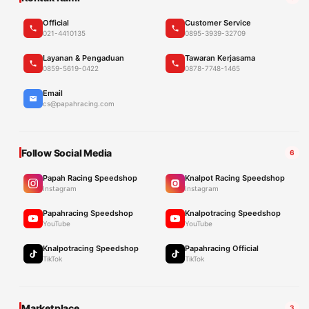
Official
Customer Service
021-4410135
0895-3939-32709
Layanan & Pengaduan
Tawaran Kerjasama
0859-5619-0422
0878-7748-1465
Email
cs@papahracing.com
Follow Social Media
6
Papah Racing Speedshop
Knalpot Racing Speedshop
Instagram
Instagram
Papahracing Speedshop
Knalpotracing Speedshop
YouTube
YouTube
Knalpotracing Speedshop
Papahracing Official
TikTok
TikTok
Marketplace
3