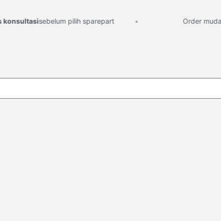
nsultasi
sebelum pilih sparepart
Order mudah, l