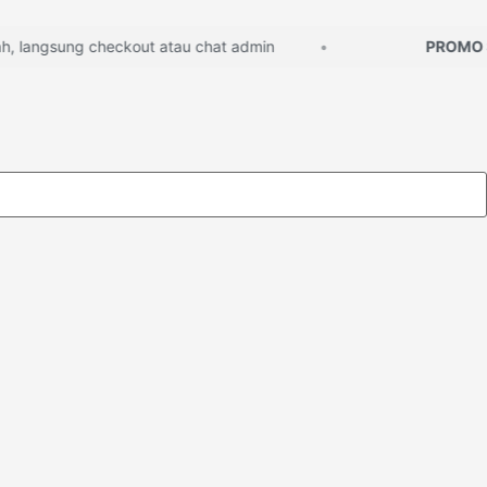
angsung checkout atau chat admin
PROMO SP