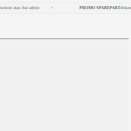
out atau chat admin
PROMO SPAREPART
diskon hi