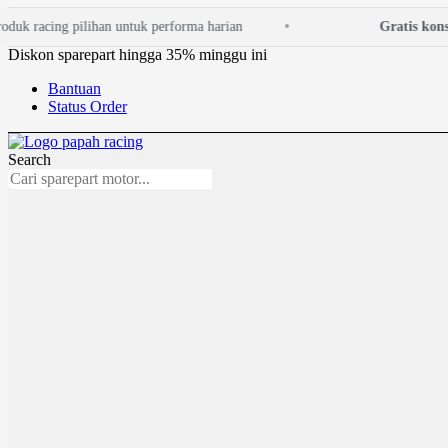
Lewati
k racing pilihan untuk performa harian
Gratis konsulta
ke
konten
Diskon sparepart hingga 35% minggu ini
Bantuan
Status Order
Search