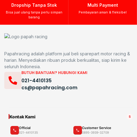
Dropship Tanpa Stok
Multi Payment
Bisa jual ulang tanpa perlu simpan
Pembayaran aman & fleksibel
barang
Papahracing adalah platform jual beli sparepart motor racing &
harian. Menyediakan ribuan produk berkualitas, siap kirim ke
seluruh Indonesia.
BUTUH BANTUAN? HUBUNGI KAMI
021-4410135
cs@papahracing.com
Kontak Kami
5
Official
Customer Service
021-4410135
0895-3939-32709