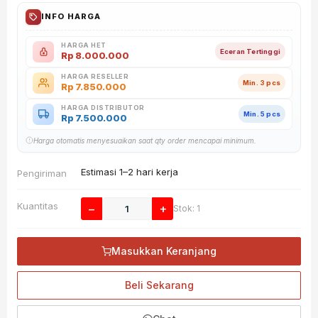
INFO HARGA
HARGA HET
Eceran Tertinggi
Rp
8.000.000
HARGA RESELLER
Min. 3 pcs
Rp
7.850.000
HARGA DISTRIBUTOR
Min. 5 pcs
Rp
7.500.000
Harga otomatis menyesuaikan saat qty order mencapai minimum.
Estimasi 1–2 hari kerja
Pengiriman
Kuantitas
−
+
Stok: 1
Masukkan Keranjang
Beli Sekarang