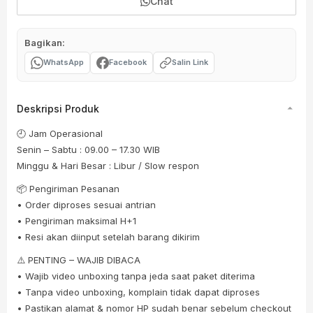
Chat
Bagikan:
WhatsApp
Facebook
Salin Link
Deskripsi Produk
🕘 Jam Operasional
Senin – Sabtu : 09.00 – 17.30 WIB
Minggu & Hari Besar : Libur / Slow respon
📦 Pengiriman Pesanan
• Order diproses sesuai antrian
• Pengiriman maksimal H+1
• Resi akan diinput setelah barang dikirim
⚠️ PENTING – WAJIB DIBACA
• Wajib video unboxing tanpa jeda saat paket diterima
• Tanpa video unboxing, komplain tidak dapat diproses
• Pastikan alamat & nomor HP sudah benar sebelum checkout