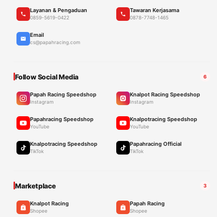
Layanan & Pengaduan
Tawaran Kerjasama
0859-5619-0422
0878-7748-1465
Email
cs@papahracing.com
Follow Social Media
6
Papah Racing Speedshop
Knalpot Racing Speedshop
Instagram
Instagram
Papahracing Speedshop
Knalpotracing Speedshop
YouTube
YouTube
Knalpotracing Speedshop
Papahracing Official
TikTok
TikTok
Marketplace
3
Knalpot Racing
Papah Racing
Shopee
Shopee