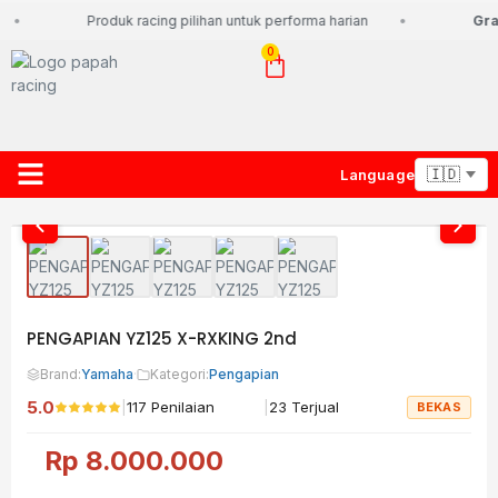
Produk racing pilihan untuk performa harian
Grat
0
Language
About Us
Contact Us
Lacak Paket
PENGAPIAN YZ125 X-RXKING 2nd
Brand:
Yamaha
·
Kategori:
Pengapian
5.0
|
|
117 Penilaian
23 Terjual
BEKAS
Rp
8.000.000