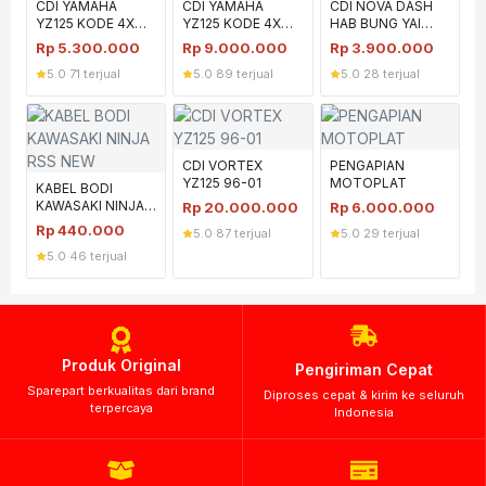
CDI YAMAHA
CDI YAMAHA
CDI NOVA DASH
YZ125 KODE 4XM
YZ125 KODE 4XM
HAB BUNG YAI
2ND
NOS
(HBY) Plus SOKET
Rp
5.300.000
Rp
9.000.000
Rp
3.900.000
5.0
·
71 terjual
5.0
·
89 terjual
5.0
·
28 terjual
CDI VORTEX
PENGAPIAN
YZ125 96-01
MOTOPLAT
KABEL BODI
KAWASAKI NINJA
Rp
20.000.000
Rp
6.000.000
R/SS NEW
Rp
440.000
5.0
·
87 terjual
5.0
·
29 terjual
5.0
·
46 terjual
Produk Original
Pengiriman Cepat
Sparepart berkualitas dari brand
Diproses cepat & kirim ke seluruh
terpercaya
Indonesia