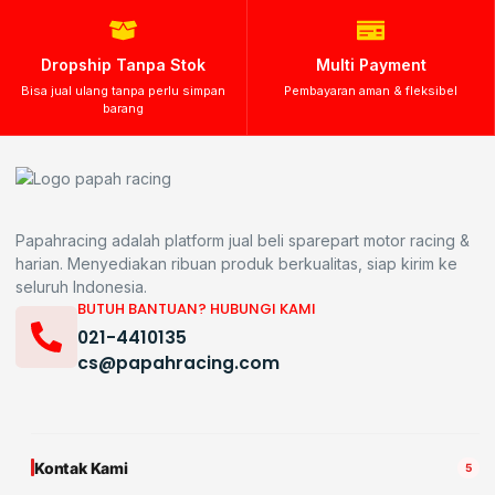
Dropship Tanpa Stok
Multi Payment
Bisa jual ulang tanpa perlu simpan
Pembayaran aman & fleksibel
barang
Papahracing adalah platform jual beli sparepart motor racing &
harian. Menyediakan ribuan produk berkualitas, siap kirim ke
seluruh Indonesia.
BUTUH BANTUAN? HUBUNGI KAMI
021-4410135
cs@papahracing.com
Kontak Kami
5