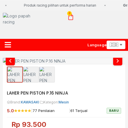
Produk racing pilihan untuk performa harian
Gra
0
Language
About Us
Contact Us
Lacak Paket
LAHER PEN PISTON P.16 NINJA
Brand:
KAWASAKI
·
Kategori:
Mesin
5.0
|
|
77 Penilaian
61 Terjual
BARU
Rp
93.500