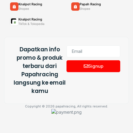
Knalpot Racing
Papah Racing
Shopee
Shopee
Knalpot Racing
TikTok & Tokopedia
Dapatkan info
promo & produk
terbaru dari
Signup
Papahracing
langsung ke email
kamu
Copyright © 2026 papahracing, All rights reserved.