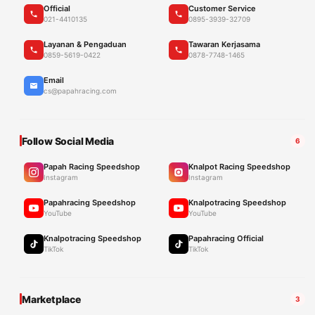
Official
Customer Service
021-4410135
0895-3939-32709
Layanan & Pengaduan
Tawaran Kerjasama
0859-5619-0422
0878-7748-1465
Email
cs@papahracing.com
Follow Social Media
6
Papah Racing Speedshop
Knalpot Racing Speedshop
Instagram
Instagram
Papahracing Speedshop
Knalpotracing Speedshop
YouTube
YouTube
Knalpotracing Speedshop
Papahracing Official
TikTok
TikTok
Marketplace
3