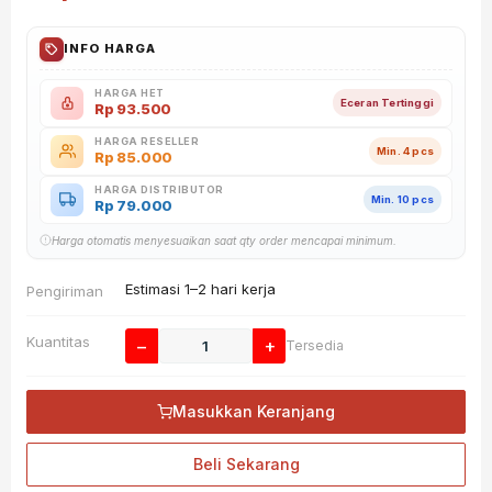
INFO HARGA
HARGA HET
Eceran Tertinggi
Rp
93.500
HARGA RESELLER
Min. 4 pcs
Rp
85.000
HARGA DISTRIBUTOR
Min. 10 pcs
Rp
79.000
Harga otomatis menyesuaikan saat qty order mencapai minimum.
Estimasi 1–2 hari kerja
Pengiriman
Kuantitas
−
+
Tersedia
Masukkan Keranjang
Beli Sekarang