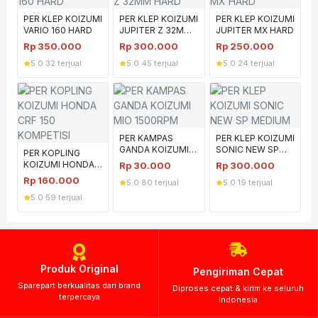
PER KLEP KOIZUMI
PER KLEP KOIZUMI
PER KLEP KOIZUMI
VARIO 160 HARD
JUPITER Z 32MM
JUPITER MX HARD
HARD
Rp
350.000
Rp
300.000
Rp
250.000
5.0
·
32 terjual
5.0
·
45 terjual
5.0
·
24 terjual
PER KAMPAS
PER KLEP KOIZUMI
GANDA KOIZUMI
SONIC NEW SP
PER KOPLING
MIO 1500RPM
MEDIUM
KOIZUMI HONDA
Rp
30.000
Rp
300.000
CRF 150
Rp
160.000
5.0
·
80 terjual
5.0
·
19 terjual
KOMPETISI
5.0
·
59 terjual
Produk Original
Pengiriman Cepat
Sparepart berkualitas dari brand
Diproses cepat & kirim ke seluruh
terpercaya
Indonesia