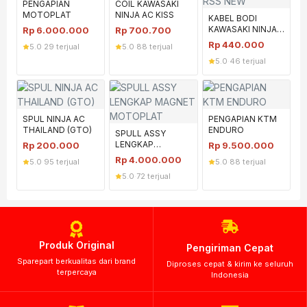
PENGAPIAN
COIL KAWASAKI
MOTOPLAT
NINJA AC KISS
KABEL BODI
KAWASAKI NINJA
Rp
6.000.000
Rp
700.700
R/SS NEW
Rp
440.000
5.0
·
29 terjual
5.0
·
88 terjual
5.0
·
46 terjual
SPUL NINJA AC
PENGAPIAN KTM
THAILAND (GTO)
ENDURO
SPULL ASSY
LENGKAP
Rp
200.000
Rp
9.500.000
MAGNET
Rp
4.000.000
5.0
·
95 terjual
5.0
·
88 terjual
MOTOPLAT
5.0
·
72 terjual
Produk Original
Pengiriman Cepat
Sparepart berkualitas dari brand
Diproses cepat & kirim ke seluruh
terpercaya
Indonesia