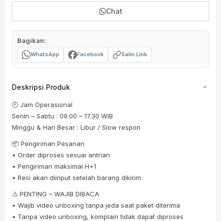
Chat
Bagikan:
WhatsApp
Facebook
Salin Link
Deskripsi Produk
🕘 Jam Operasional
Senin – Sabtu : 09.00 – 17.30 WIB
Minggu & Hari Besar : Libur / Slow respon
📦 Pengiriman Pesanan
• Order diproses sesuai antrian
• Pengiriman maksimal H+1
• Resi akan diinput setelah barang dikirim
⚠️ PENTING – WAJIB DIBACA
• Wajib video unboxing tanpa jeda saat paket diterima
• Tanpa video unboxing, komplain tidak dapat diproses