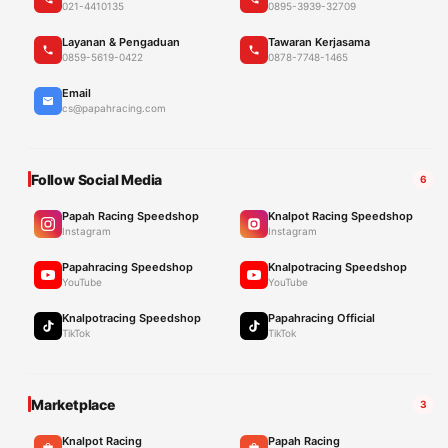
021-4410135
0895-3939-32709
Layanan & Pengaduan
Tawaran Kerjasama
0859-5619-0422
0878-7748-1465
Email
cs@papahracing.com
Follow Social Media
6
Papah Racing Speedshop
Knalpot Racing Speedshop
Instagram
Instagram
Papahracing Speedshop
Knalpotracing Speedshop
YouTube
YouTube
Knalpotracing Speedshop
Papahracing Official
TikTok
TikTok
Marketplace
3
Knalpot Racing
Papah Racing