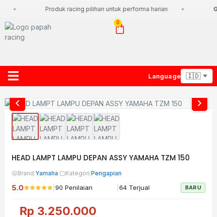
Produk racing pilihan untuk performa harian
Gr
0
Language
About Us
Contact Us
Lacak Paket
HEAD LAMPT LAMPU DEPAN ASSY YAMAHA TZM 150
Brand:
Yamaha
·
Kategori:
Pengapian
5.0
|
|
90 Penilaian
64 Terjual
BARU
Rp
3.250.000