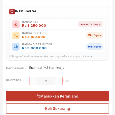
INFO HARGA
HARGA HET
Eceran Tertinggi
Rp
3.250.000
HARGA RESELLER
Min. 3 pcs
Rp
3.100.000
HARGA DISTRIBUTOR
Min. 5 pcs
Rp
3.000.000
Harga otomatis menyesuaikan saat qty order mencapai minimum.
Estimasi 1–2 hari kerja
Pengiriman
Kuantitas
−
+
Stok: 1
Masukkan Keranjang
Beli Sekarang