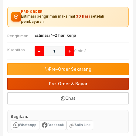
PRE-ORDER
Estimasi pengiriman maksimal
30 hari
setelah
pembayaran.
Estimasi 1–2 hari kerja
Pengiriman
Kuantitas
−
+
Stok: 3
Pre-Order Sekarang
Pre-Order & Bayar
Chat
Bagikan:
WhatsApp
Facebook
Salin Link