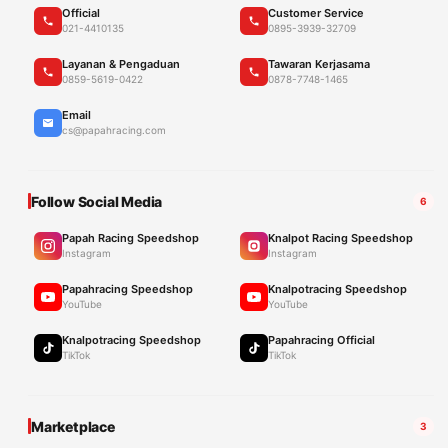
Official
Customer Service
021-4410135
0895-3939-32709
Layanan & Pengaduan
Tawaran Kerjasama
0859-5619-0422
0878-7748-1465
Email
cs@papahracing.com
Follow Social Media
6
Papah Racing Speedshop
Knalpot Racing Speedshop
Instagram
Instagram
Papahracing Speedshop
Knalpotracing Speedshop
YouTube
YouTube
Knalpotracing Speedshop
Papahracing Official
TikTok
TikTok
Marketplace
3