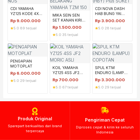
CDI YAMAHA
CDI NOVA DASH
YZ125 KODE 4XM
HAB BUNG YAI
MIKA SEIN SEN
NOS
(HBY) Plus SOKET
SET KANAN KIRI
Rp
9.000.000
Rp
3.900.000
BELAKANG
Rp
1.500.000
5.0
·
89 terjual
5.0
·
28 terjual
YAMAHA TZM 150
5.0
·
35 terjual
PENGAPIAN
MOTOPLAT
KOIL YAMAHA
SPUL KTM
YZ125 4SS JF2
ENDURO (LAMPU)
Rp
6.000.000
MORIC ASLI
COPOTAN
Rp
700.000
Rp
3.300.000
5.0
·
29 terjual
5.0
·
67 terjual
5.0
·
29 terjual
Produk Original
Pengiriman Cepat
Sparepart berkualitas dari brand
Diproses cepat & kirim ke seluruh
terpercaya
Indonesia