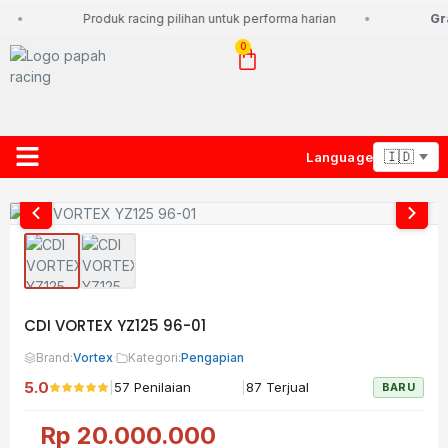
Produk racing pilihan untuk performa harian
Gra
0
Language
About Us
Contact Us
Lacak Paket
CDI VORTEX YZ125 96-01
Brand:
Vortex
·
Kategori:
Pengapian
5.0
|
|
57 Penilaian
87 Terjual
BARU
Rp
20.000.000