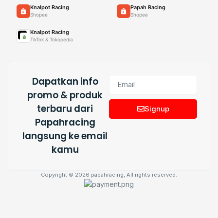
Knalpot Racing
Papah Racing
Shopee
Shopee
Knalpot Racing
TikTok & Tokopedia
Dapatkan info
promo & produk
terbaru dari
Signup
Papahracing
langsung ke email
kamu
Copyright © 2026 papahracing, All rights reserved.