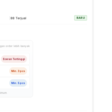
|
88 Terjual
BARU
gan order lebih banyak
Eceran Tertinggi
Min. 3 pcs
Min. 5 pcs
nimum.