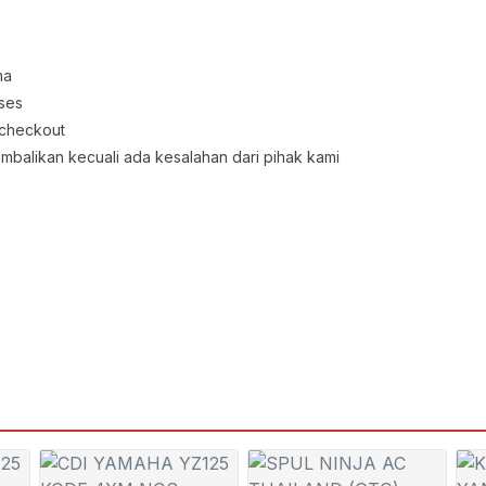
ma
oses
 checkout
embalikan kecuali ada kesalahan dari pihak kami