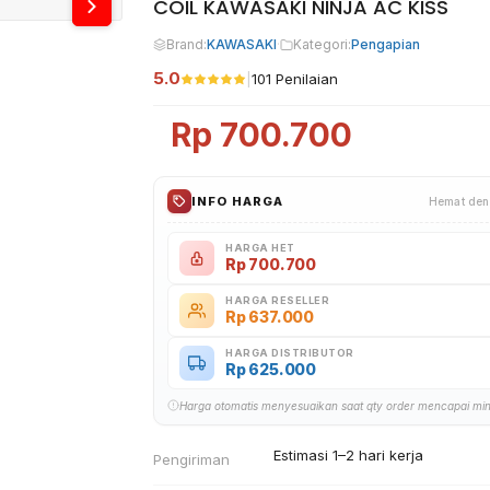
COIL KAWASAKI NINJA AC KISS
Brand:
KAWASAKI
·
Kategori:
Pengapian
5.0
|
101 Penilaian
Rp
700.700
INFO HARGA
Hemat den
HARGA HET
Rp
700.700
HARGA RESELLER
Rp
637.000
HARGA DISTRIBUTOR
Rp
625.000
Harga otomatis menyesuaikan saat qty order mencapai mi
Estimasi 1–2 hari kerja
Pengiriman