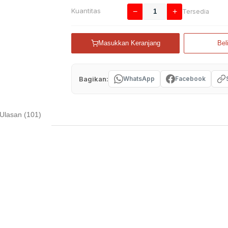
Kuantitas
−
+
Tersedia
Masukkan Keranjang
Bel
Bagikan:
WhatsApp
Facebook
Ulasan (101)