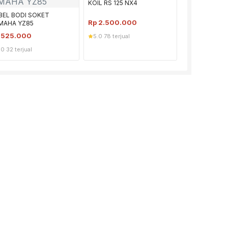
KOIL RS 125 NX4
BEL BODI SOKET
Rp
2.500.000
MAHA YZ85
p
525.000
5.0
·
78 terjual
.0
·
32 terjual