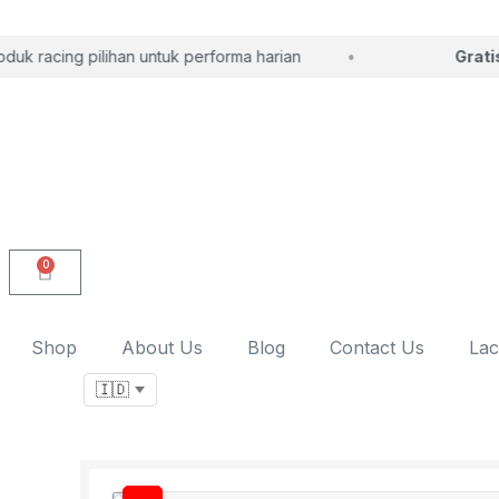
k racing pilihan untuk performa harian
Gratis 
0
Shop
About Us
Blog
Contact Us
Lac
Language