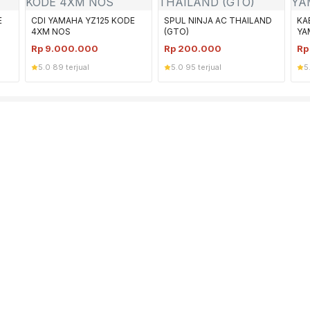
E
CDI YAMAHA YZ125 KODE
SPUL NINJA AC THAILAND
KA
4XM NOS
(GTO)
YA
Rp
9.000.000
Rp
200.000
R
5.0
·
89 terjual
5.0
·
95 terjual
5