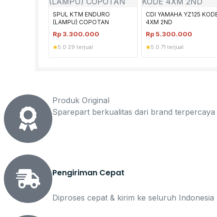
SPUL KTM ENDURO
CDI YAMAHA YZ125 KOD
(LAMPU) COPOTAN
4XM 2ND
Rp
3.300.000
Rp
5.300.000
5.0
·
29 terjual
5.0
·
71 terjual
Produk Original
Sparepart berkualitas dari brand terpercaya
Pengiriman Cepat
Diproses cepat & kirim ke seluruh Indonesia