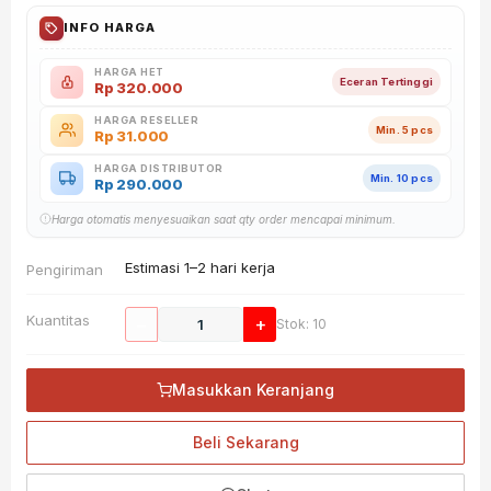
INFO HARGA
HARGA HET
Eceran Tertinggi
Rp
320.000
HARGA RESELLER
Min. 5 pcs
Rp
31.000
HARGA DISTRIBUTOR
Min. 10 pcs
Rp
290.000
Harga otomatis menyesuaikan saat qty order mencapai minimum.
Estimasi 1–2 hari kerja
Pengiriman
Kuantitas
−
+
Stok: 10
Masukkan Keranjang
Beli Sekarang