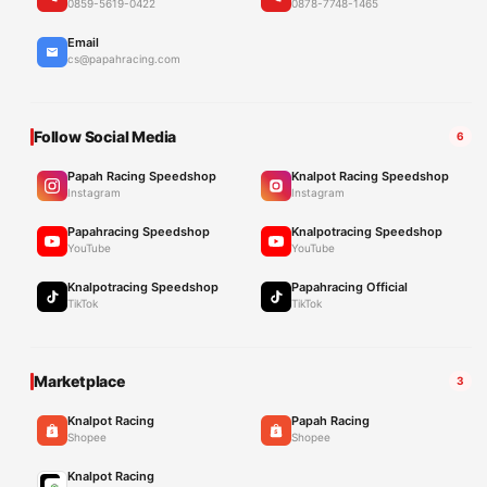
0859-5619-0422
0878-7748-1465
Email
cs@papahracing.com
Follow Social Media
6
Papah Racing Speedshop
Knalpot Racing Speedshop
Instagram
Instagram
Papahracing Speedshop
Knalpotracing Speedshop
YouTube
YouTube
Knalpotracing Speedshop
Papahracing Official
TikTok
TikTok
Marketplace
3
Knalpot Racing
Papah Racing
Shopee
Shopee
Knalpot Racing