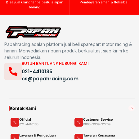
Bisa jual ulang tanpa perlu simpan
Pembayaran aman & fleksibel
barang
Papahracing adalah platform jual beli sparepart motor racing &
harian. Menyediakan ribuan produk berkualitas, siap kirim ke
seluruh Indonesia.
BUTUH BANTUAN? HUBUNGI KAMI
021-4410135
cs@papahracing.com
Kontak Kami
5
Official
Customer Service
021-4410135
0895-3939-32709
Layanan & Pengaduan
Tawaran Kerjasama