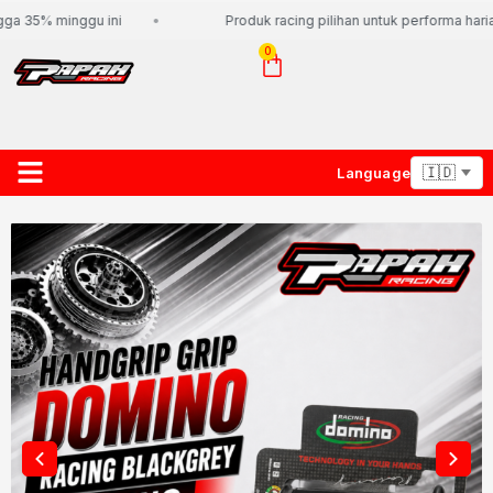
ga 35% minggu ini
Produk racing pilihan untuk performa harian
0
Language
About Us
Contact Us
Lacak Paket