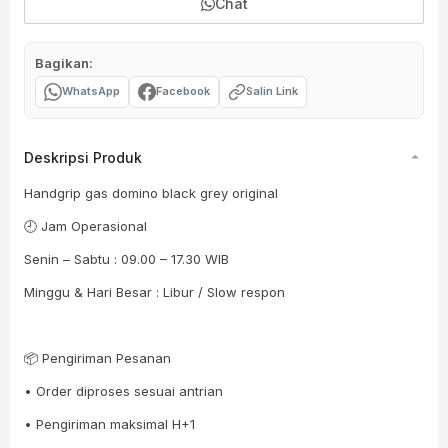
Chat
Bagikan:
WhatsApp
Facebook
Salin Link
Deskripsi Produk
Handgrip gas domino black grey original
🕘 Jam Operasional
Senin – Sabtu : 09.00 – 17.30 WIB
Minggu & Hari Besar : Libur / Slow respon
📦 Pengiriman Pesanan
• Order diproses sesuai antrian
• Pengiriman maksimal H+1