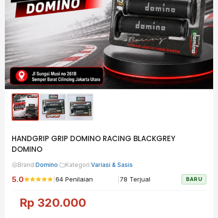
HANDGRIP GRIP DOMINO RACING BLACKGREY
DOMINO
Brand:
Domino
·
Kategori:
Variasi & Sasis
5.0
|
|
64 Penilaian
78 Terjual
BARU
Rp
320.000