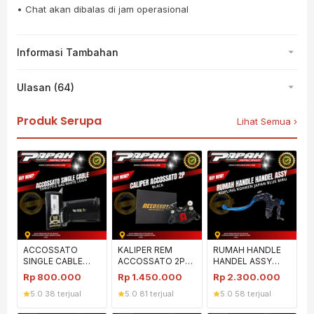
• Chat akan dibalas di jam operasional
Informasi Tambahan
Ulasan (64)
Produk Serupa
Lihat Semua ›
ACCOSSATO
KALIPER REM
RUMAH HANDLE
SINGLE CABLE
ACCOSSATO 2P
HANDEL ASSY
THROTTLE GAS
HITAM BLACK
KOPLING KOHKEN
Rp
800.000
Rp
1.450.000
Rp
2.300.000
WHITE LOGO
ACCOSATO
JAPAN BIRU BLUE
5.0
·
38 terjual
5.0
·
81 terjual
5.0
·
58 terjual