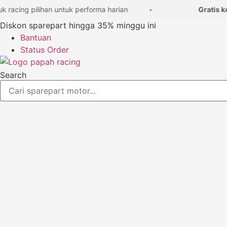
Lewati
acing pilihan untuk performa harian
Gratis kons
ke
Diskon sparepart hingga 35% minggu ini
konten
Bantuan
Status Order
Search