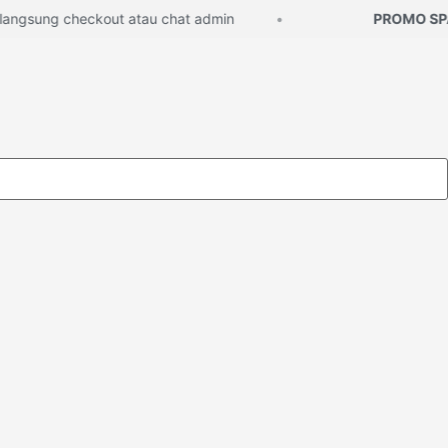
gsung checkout atau chat admin
PROMO SPAR