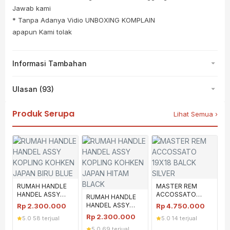
Jawab kami
* Tanpa Adanya Vidio UNBOXING KOMPLAIN
apapun Kami tolak
Informasi Tambahan
Ulasan (93)
Produk Serupa
Lihat Semua ›
RUMAH HANDLE
MASTER REM
HANDEL ASSY
ACCOSSATO
RUMAH HANDLE
KOPLING KOHKEN
19X18 BALCK
HANDEL ASSY
Rp
2.300.000
Rp
4.750.000
JAPAN BIRU BLUE
SILVER
KOPLING KOHKEN
Rp
2.300.000
5.0
·
58 terjual
5.0
·
14 terjual
JAPAN HITAM
5.0
·
69 terjual
BLACK