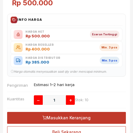
Rp
500.000
INFO HARGA
HARGA HET
Eceran Tertinggi
Rp
500.000
HARGA RESELLER
Min. 3 pcs
Rp
400.000
HARGA DISTRIBUTOR
Min. 5 pcs
Rp
385.000
Harga otomatis menyesuaikan saat qty order mencapai minimum.
Estimasi 1–2 hari kerja
Pengiriman
Kuantitas
−
+
Stok: 10
Masukkan Keranjang
Beli Sekarang