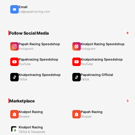
Email
cs@papahracing.com
Follow Social Media
6
Papah Racing Speedshop
Knalpot Racing Speedshop
Instagram
Instagram
Papahracing Speedshop
Knalpotracing Speedshop
YouTube
YouTube
Knalpotracing Speedshop
Papahracing Official
TikTok
TikTok
Marketplace
3
Knalpot Racing
Papah Racing
Shopee
Shopee
Knalpot Racing
TikTok & Tokopedia