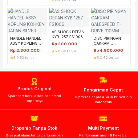
AS SHOCK DEPAN
KYB 125Z FS1006
HANDLE HANDEL
DISC PIRINGAN
ASSY KOPLING
CAKRAM
Rp
300.000
KOHKEN JAPAN
GALESPEED T-
Rp
2.300.000
Rp
4.800.000
5.0
·
66 terjual
SILVER
DRIVE 310MM
5.0
·
53 terjual
5.0
·
62 terjual
Produk Original
Pengiriman Cepat
Sparepart berkualitas dari brand
Diproses cepat & kirim ke seluruh
terpercaya
Indonesia
Dropship Tanpa Stok
Multi Payment
Bisa jual ulang tanpa perlu simpan
Pembayaran aman & fleksibel