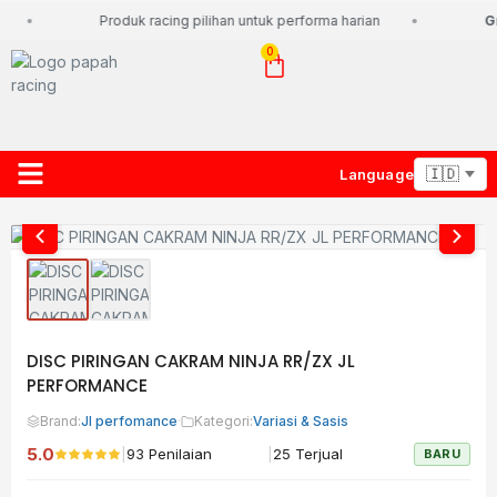
Produk racing pilihan untuk performa harian
Gr
0
Language
About Us
Contact Us
Lacak Paket
DISC PIRINGAN CAKRAM NINJA RR/ZX JL
PERFORMANCE
Brand:
Jl perfomance
·
Kategori:
Variasi & Sasis
5.0
|
|
93 Penilaian
25 Terjual
BARU