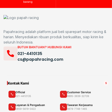
barang
Papahracing adalah platform jual beli sparepart motor racing &
harian. Menyediakan ribuan produk berkualitas, siap kirim ke
seluruh Indonesia.
BUTUH BANTUAN? HUBUNGI KAMI
021-4410135
cs@papahracing.com
Kontak Kami
5
Official
Customer Service
021-4410135
0895-3939-32709
Layanan & Pengaduan
Tawaran Kerjasama
0859-5619-0422
0878-7748-1465